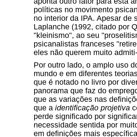
aponta outro fator para esta a
políticas no movimento psicana
no interior da IPA. Apesar de 
Laplanche (1992, citado por 
"kleinismo", ao seu "proselit
psicanalistas franceses "retir
eles não querem muito admiti-l
Por outro lado, o amplo uso d
mundo e em diferentes teorias
que é notado no livro por div
panorama que faz do emprego
que as variações nas definiçõ
que a
identificação projetiva
co
perde significado por significa
necessidade sentida por muit
em definições mais específic