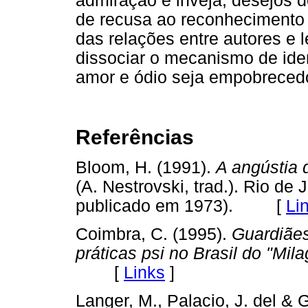
admiração e inveja, desejos
de recusa ao reconhecimento 
das relações entre autores e l
dissociar o mecanismo de ident
amor e ódio seja empobrecedo
Referências
Bloom, H. (1991).
A angústia 
(A. Nestrovski, trad.). Rio de 
publicado em 1973). [
Li
Coimbra, C. (1995).
Guardiãe
práticas psi no Brasil do "Mila
[
Links
]
Langer, M., Palacio, J. del & 