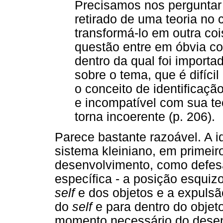
Precisamos nos perguntar s
retirado de uma teoria no 
transformá-lo em outra co
questão entre em óbvia co
dentro da qual foi importad
sobre o tema, que é difíci
o conceito de identificação
e incompatível com sua t
torna incoerente (p. 206).
Parece bastante razoável. A id
sistema kleiniano, em primeiro
desenvolvimento, como defes
específica - a posição esquiz
self
e dos objetos e a expulsã
do
self
e para dentro do objeto
momento necessário do desen