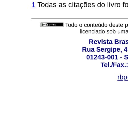
1
Todas as citações do livro f
Todo o conteúdo deste pe
licenciado sob um
Revista Bras
Rua Sergipe, 47
01243-001 - S
Tel./Fax.
rbp