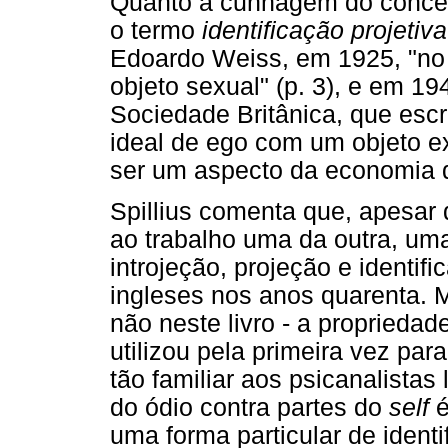
Quanto à cunhagem do conceit
o termo
identificação projetiva
Edoardo Weiss, em 1925, "no i
objeto sexual" (p. 3), e em 19
Sociedade Britânica, que escre
ideal de ego com um objeto e
ser um aspecto da economia de
Spillius comenta que, apesar d
ao trabalho uma da outra, um
introjeção, projeção e identifi
ingleses nos anos quarenta. 
não neste livro - a propriedad
utilizou pela primeira vez pa
tão familiar aos psicanalistas
do ódio contra partes do
self
é
uma forma particular de ident