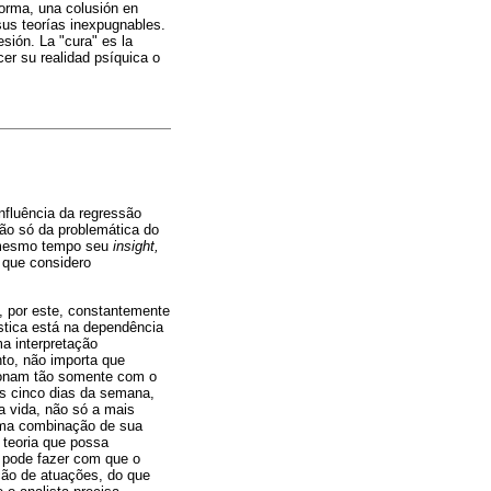
forma, una colusión en
sus teorías inexpugnables.
esión. La "cura" es la
cer su realidad psíquica o
nfluência da regressão
não só da problemática do
o mesmo tempo seu
insight,
e que considero
, por este, constantemente
stica está na dependência
ma interpretação
nto, não importa que
cionam tão somente com o
os cinco dias da semana,
a vida, não só a mais
uma combinação de sua
u teoria que possa
to pode fazer com que o
ção de atuações, do que