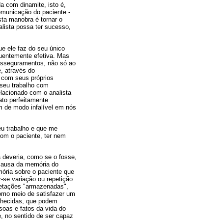
da com dinamite, isto é,
omunicação do paciente -
sta manobra é tornar o
alista possa ter sucesso,
ue ele faz do seu único
equentemente efetiva. Mas
easseguramentos, não só ao
, através do
a com seus próprios
 seu trabalho com
elacionado com o analista
ato perfeitamente
m de modo infalível em nós
eu trabalho e que me
com o paciente, ter nem
 deveria, como se o fosse,
 causa da memória do
mória sobre o paciente que
r-se variação ou repetição
pretações "armazenadas",
como meio de satisfazer um
onhecidas, que podem
soas e fatos da vida do
e, no sentido de ser capaz