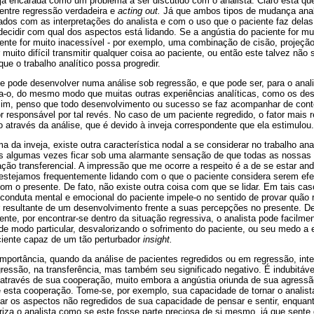
eja encarada como um problema a ser discutido com o analista. Claro está que
entre regressão verdadeira e
acting out.
Já que ambos tipos de mudança analí
gados com as interpretações do analista e com o uso que o paciente faz del
 decidir com qual dos aspectos está lidando. Se a angústia do paciente for m
ente for muito inacessível - por exemplo, uma combinação de cisão, projeção
muito difícil transmitir qualquer coisa ao paciente, ou então este talvez não
 que o trabalho analítico possa progredir.
e pode desenvolver numa análise sob regressão, e que pode ser, para o anal
ta-o, do mesmo modo que muitas outras experiências analíticas, como os des
sim, penso que todo desenvolvimento ou sucesso se faz acompanhar de cont
or responsável por tal revés. No caso de um paciente regredido, o fator mais 
o através da análise, que é devido à inveja correspondente que ela estimulou.
 da inveja, existe outra característica nodal a se considerar no trabalho ana
s algumas vezes ficar sob uma alarmante sensação de que todas as nossas 
ação transferencial. A impressão que me ocorre a respeito é a de se estar an
stejamos frequentemente lidando com o que o paciente considera serem efe
m o presente. De fato, não existe outra coisa com que se lidar. Em tais cas
conduta mental e emocional do paciente impele-o no sentido de provar quão r
 resultante de um desenvolvimento frente a suas percepções no presente. De
ente, por encontrar-se dentro da situação regressiva, o analista pode facilmen
e modo particular, desvalorizando o sofrimento do paciente, ou seu medo a 
ciente capaz de um tão perturbador
insight.
importância, quando da análise de pacientes regredidos ou em regressão, inte
gressão, na transferência, mas também seu significado negativo. É indubitáve
, através de sua cooperação, muito embora a angústia oriunda de sua agress
esta cooperação. Tome-se, por exemplo, sua capacidade de tornar o analista
tar os aspectos não regredidos de sua capacidade de pensar e sentir, enquant
riza o analista como se este fosse parte preciosa de si mesmo, já que sente