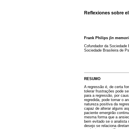
Reflexiones sobre e
Frank Philips
(in memor
Cofundador da Sociedade B
Sociedade Brasileira de P
RESUMO
A regressão é, de certa f
tolerar frustrações pode 
para a regressão, por cau
regredida, pode tornar o a
natureza positiva da regre
capaz de alterar alguns as
paciente emergirão continu
mesma forma que a ansieda
bem evitado se o analista 
desejo se relaciona direta