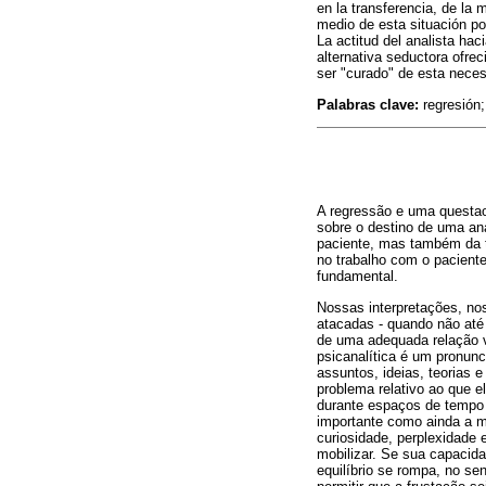
en la transferencia, de la
medio de esta situación po
La actitud del analista hac
alternativa seductora ofrec
ser "curado" de esta neces
Palabras clave:
regresión;
A regressão e uma questa
sobre o destino de uma aná
paciente, mas também da 
no trabalho com o paciente
fundamental.
Nossas interpretações, nos
atacadas - quando não até
de uma adequada relação ve
psicanalítica é um pronunc
assuntos, ideias, teorias
problema relativo ao que e
durante espaços de tempo r
importante como ainda a m
curiosidade, perplexidade 
mobilizar. Se sua capacidad
equilíbrio se rompa, no s