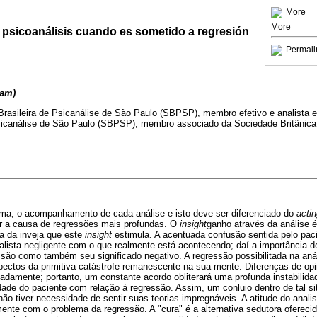
More
More
l psicoanálisis cuando es sometido a regresión
Permali
iam)
rasileira de Psicanálise de São Paulo (SBPSP), membro efetivo e analista e
sicanálise de São Paulo (SBPSP), membro associado da Sociedade Britânica
orma, o acompanhamento de cada análise e isto deve ser diferenciado do
actin
ser a causa de regressões mais profundas. O
insight
ganho através da análise é
sa da inveja que este
insight
estimula. A acentuada confusão sentida pelo paci
nalista negligente com o que realmente está acontecendo; daí a importância de
ssão como também seu significado negativo. A regressão possibilitada na anál
pectos da primitiva catástrofe remanescente na sua mente. Diferenças de opin
adamente; portanto, um constante acordo obliterará uma profunda instabilidad
de do paciente com relação à regressão. Assim, um conluio dentro de tal si
não tiver necessidade de sentir suas teorias impregnáveis. A atitude do anal
mente com o problema da regressão. A "cura" é a alternativa sedutora ofereci