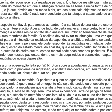
ciente, de reconhecer sua realidade psíquica. É o tipo de resistência mistura
partir do momento em que a situação regressiva se torna a única forma de c
 -, e já que, devido ao seu medo à dor, um dos principais objetivos de toda e
para atendê-lo, não é nada surpreendente que tal ataque à capacidade do an
ção da análise.
aspecto confiável, para ambas as partes, é a sanidade do analista e o uso q
to é, a interpretação. Apesar de tudo, de certa maneira, a interpretação é fr
ameaça à análise reside no fato de o analista sucumbir ao fornecimento de r
tros membros da família. O analista deverá evitar tal situação, uma vez que
rá para a diminuição da realidade da experiência analítica; relaciona-se aind
lise e a maneira pela qual ele pode responder às angústias estimuladas pelo
 da questão do estado mental do analista, que é assunto particular deste e r
a a questão do efeito que tal estado mental pode ocasionar nos pacientes. É f
ndo, que nossos pacientes, dentre os mais esquizoides e paranoides, capta
 angústia ou nossa depressão.
e a uma observação feita por W. R. Bion sobre a abordagem do analista ao s
nada com o problema da regressão, o analista não deveria, em seu trabalho 
do particular, desejo de curar seu paciente.
r, a questão da memória. O paciente a quem se aguarda para a sessão do dia
que permitirá que o material emergente não seja distorcido ou encoberto por
 alcançado na medida em que o analista tenha sido capaz de eliminar sua me
 ângulo, a sessão de hoje será uma nova experiência, livre do perigo de torna
ais, a ausência de memória no analista irá ajudá-lo a evitar o uso das inter
m ao acúmulo; irá ajudá-lo também a evitar a tendência a manipular teorias 
apacitando-o, destarte, a responder a novas situações, portanto, ainda desc
estou aqui querendo dizer que meu trabalho não me lembre das mil e uma pes
 refere; meu objetivo, no entanto, é não ter qualquer memória sobre o pacient