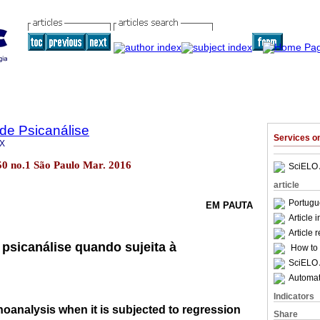
 de Psicanálise
Services 
1X
.50 no.1 São Paulo Mar. 2016
SciELO 
article
Portugu
EM PAUTA
Article 
Article 
 psicanálise quando sujeita à
How to c
SciELO 
Automati
Indicators
oanalysis when it is subjected to regression
Share