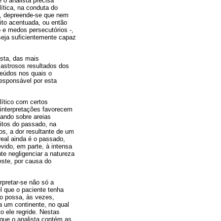
 o analista precisa
tica, na conduta do
as, depreende-se que nem
uito acentuada, ou então
 e medos persecutórios -,
 seja suficientemente capaz
ista, das mais
astrosos resultados dos
eúdos nos quais o
responsável por esta
lítico com certos
interpretações favorecem
dando sobre areias
itos do passado, na
os, a dor resultante de um
eal ainda é o passado,
vido, em parte, à intensa
te negligenciar a natureza
este, por causa do
rpretar-se não só a
l que o paciente tenha
ão possa, às vezes,
 um continente, no qual
o ele regride. Nestas
 que o analista contém as