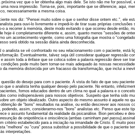
 próxima vez que o ler obtenha algo mais dele. Se isto não me for possível, 
 uma nova impressão. Torna-se, pois, importante que se diferencie, aqui, m
ítico, necessariamente a mesma coisa.
iente nos diz: "Pensei muito sobre o que o senhor disse ontem etc.", ele est
nalista para ouvi-lo livremente e impedi-lo de tirar suas próprias conclusões
o-o a recorrer à memória, deste modo evitando o que ocorreu desde então, m
e hoje é completamente diferente e, assim, quanto menos "sessões de onte
 como um acontecimento vigente, como uma fotografia que mostra o "congelado
sso será obtido na sessão diária ainda desconhecida.
 o analista se vê confrontado no seu relacionamento com o paciente, está l
nsformação.
Eventualmente, talvez seja útil considerar qualquer regressão c
 e assim toda a ênfase que se coloca sobre a palavra
regressão
deve ser tra
 condições pode muito bem tornar-se mais adequado às nossas necessidades
o da memória distorcida por um fracasso da transformação, que inclui a inevi
 questão do desejo para com o paciente. À vista do fato de que seu paciente 
so que o analista tenha qualquer desejo pelo paciente. No entanto, infelizmen
cientes, fomos educados dentro de um clima no qual a palavra e o conceit
os como indispensáveis para nossos objetivos. Suspeito que tenha sido mui
obre um objeto idealizado. Outro aspecto do mesmo assunto é aquele no qu
 obtenção de "bons" resultados na análise, ou então descrever aos nossos 
, podendo, assim, considerarmo-nos "bons" analistas etc. Penso que este tip
ce o assunto fundamental da realidade da psicanálise. Bion percebeu e des
l presunção de onipotência e onisciência (ambas caminham
pari passu),
assina
um critério estabelecido para a iniciação na irmandade de Cristo. É muito pos
sta "melhora" ou "cura" possa substituir a possibilidade de que o paciente 
às interpretações.