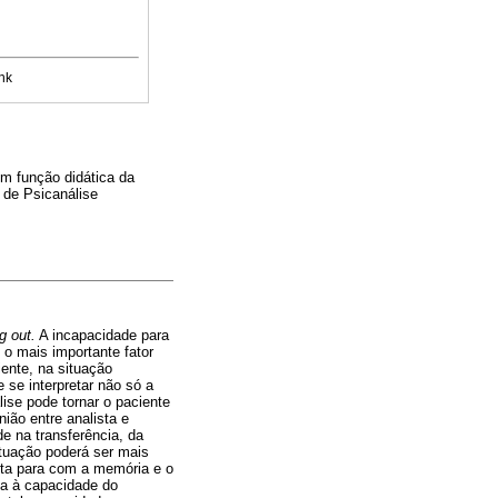
nk
m função didática da
 de Psicanálise
g out.
A incapacidade para
 o mais importante fator
ente, na situação
 se interpretar não só a
ise pode tornar o paciente
ião entre analista e
e na transferência, da
tuação poderá ser mais
ista para com a memória e o
da à capacidade do