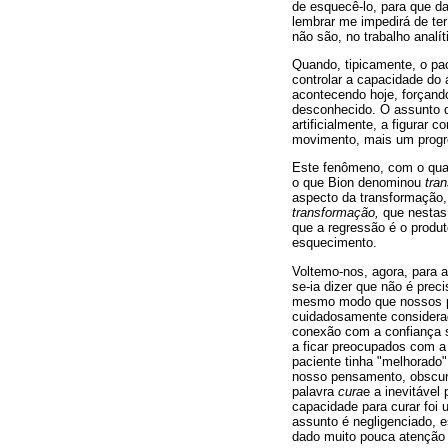
de esquecê-lo, para que da
lembrar me impedirá de ter
não são, no trabalho anal
Quando, tipicamente, o pac
controlar a capacidade do a
acontecendo hoje, forçand
desconhecido. O assunto d
artificialmente, a figurar
movimento, mais um progre
Este fenômeno, com o qual
o que Bion denominou
tra
aspecto da transformação,
transformação,
que nestas
que a regressão é o produt
esquecimento.
Voltemo-nos, agora, para a
se-ia dizer que não é preci
mesmo modo que nossos pa
cuidadosamente considerad
conexão com a confiança s
a ficar preocupados com a
paciente tinha "melhorado"
nosso pensamento, obscure
palavra
cura
e a inevitáve
capacidade para curar foi 
assunto é negligenciado, e
dado muito pouca atenção 