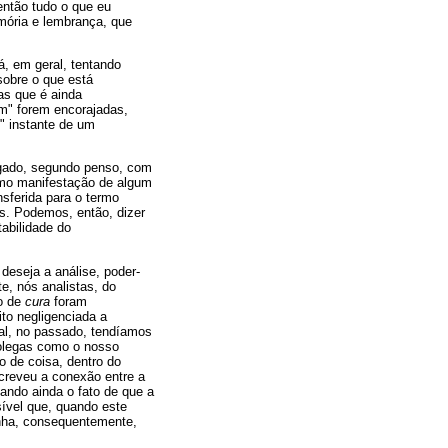
então tudo o que eu
emória e lembrança, que
á, em geral, tentando
 sobre o que está
as que é ainda
m" forem encorajadas,
" instante de um
igado, segundo penso, com
omo manifestação de algum
nsferida para o termo
. Podemos, então, dizer
tabilidade do
deseja a análise, poder-
te, nós analistas, do
o de
cura
foram
to negligenciada a
al, no passado, tendíamos
colegas como o nosso
o de coisa, dentro do
creveu a conexão entre a
lando ainda o fato de que a
sível que, quando este
tenha, consequentemente,