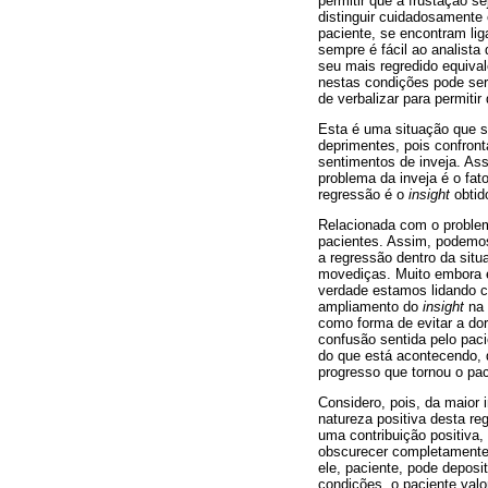
permitir que a frustação s
distinguir cuidadosamente 
paciente, se encontram li
sempre é fácil ao analista
seu mais regredido equival
nestas condições pode ser 
de verbalizar para permitir
Esta é uma situação que s
deprimentes, pois confron
sentimentos de inveja. As
problema da inveja é o fat
regressão é o
insight
obtid
Relacionada com o problema
pacientes. Assim, podemo
a regressão dentro da situ
movediças. Muito embora e
verdade estamos lidando co
ampliamento do
insight
na 
como forma de evitar a dor
confusão sentida pelo paci
do que está acontecendo, d
progresso que tornou o pa
Considero, pois, da maior 
natureza positiva desta re
uma contribuição positiva
obscurecer completamente 
ele, paciente, pode deposi
condições, o paciente valo