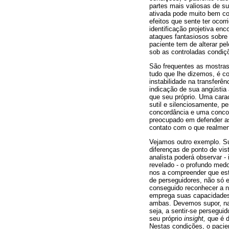
partes mais valiosas de su
ativada pode muito bem con
efeitos que sente ter ocor
identificação projetiva en
ataques fantasiosos sobre
paciente tem de alterar pe
sob as controladas condiç
São frequentes as mostras
tudo que lhe dizemos, é c
instabilidade na transferê
indicação de sua angústia
que seu próprio. Uma carac
sutil e silenciosamente, p
concordância e uma concord
preocupado em defender as
contato com o que realment
Vejamos outro exemplo. Su
diferenças de ponto de vis
analista poderá observar 
revelado - o profundo medo
nos a compreender que es
de perseguidores, não só 
conseguido reconhecer a n
emprega suas capacidades 
ambas. Devemos supor, na s
seja, a sentir-se persegui
seu próprio
insight,
que é d
Nestas condições, o pacien