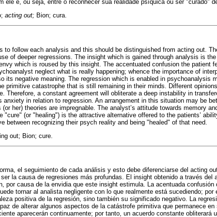
em ele é, ou seja, entre o reconhecer sua realidade psíquica ou ser "curado" d
o;
acting out;
Bion; cura.
is to follow each analysis and this should be distinguished from acting out. The 
se of deeper regressions. The insight which is gained through analysis is the
envy which is roused by this insight. The accentuated confusion the patient fe
choanalyst neglect what is really happening; whence the importance of interpr
lso its negative meaning. The regression which is enabled in psychoanalysis 
primitive catastrophe that is still remaining in their minds. Different opinio
ise. Therefore, a constant agreement will obliterate a deep instability in trans
t’s anxiety in relation to regression. An arrangement in this situation may be be
s (or her) theories are impregnable. The analyst’s attitude towards memory and 
 "cure" (or "healing") is the attractive alternative offered to the patients’ abili
tive between recognizing their psych reality and being "healed" of that need.
ing out; Bion; cure.
forma, el seguimiento de cada análisis y esto debe diferenciarse del acting ou
 ser la causa de regresiones más profundas. El insight obtenido a través del a
n, por causa de la envidia que este insight estimula. La acentuada confusión 
puede tornar al analista negligente con lo que realmente está sucediendo; por
raleza positiva de la regresión, sino también su significado negativo. La regresi
paz de alterar algunos aspectos de la catástrofe primitiva que permanece en
aciente aparecerán continuamente; por tanto, un acuerdo constante obliterará u