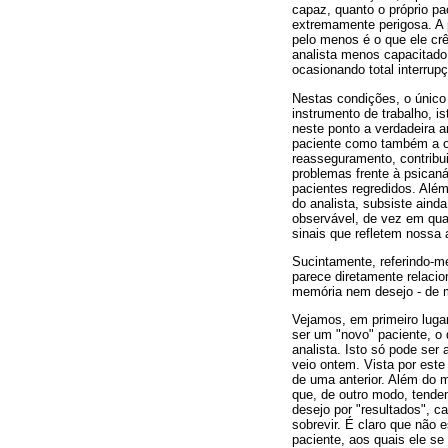
capaz, quanto o próprio pa
extremamente perigosa. A 
pelo menos é o que ele crê
analista menos capacitado 
ocasionando total interrup
Nestas condições, o único 
instrumento de trabalho, is
neste ponto a verdadeira 
paciente como também a ou
reasseguramento, contribui
problemas frente à psicaná
pacientes regredidos. Além
do analista, subsiste aind
observável, de vez em qua
sinais que refletem nossa
Sucintamente, referindo-m
parece diretamente relacio
memória nem desejo - de mo
Vejamos, em primeiro luga
ser um "novo" paciente, o 
analista. Isto só pode ser
veio ontem. Vista por este
de uma anterior. Além do m
que, de outro modo, tende
desejo por "resultados", c
sobrevir. É claro que não 
paciente, aos quais ele se