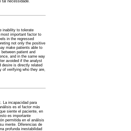
e tal necessidade.
inability to tolerate
 most important factor to
els in the regressed
eting not only the positive
may make patients able to
ns between patient and
ference, and in the same way
tter avoided if the analyst
desire is directly related
ty of verifying who they are,
t. La incapacidad para
nálisis es el factor más
que siente el paciente, en
 esto es importante
ón permitida en el análisis
 su mente. Diferencias de
na profunda inestabilidad