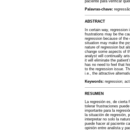
paciente para verificar qu
Palavras-chave:
regressã
ABSTRACT
In certain way, regression 
frustrations may be the cau
regression because of the 
situation may make the psy
nature of regression but a
change some aspects of the 
analyst will continually ar
it will eliminate the patien
has no need to feel that hi
to the regression issue. The
i.e., the attractive alterna
Keywords:
regression; act
RESUMEN
La regresión es, de cierta 
tolerar frustraciones puede
importante para la regresió
la situación de regresión, 
interpretar no solo la natu
puede hacer al paciente ca
opinión entre analista y p