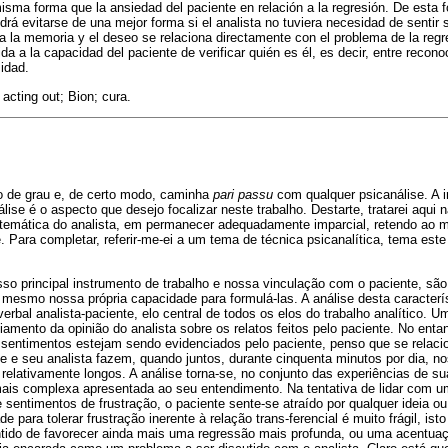
 misma forma que la ansiedad del paciente en relación a la regresión. De esta 
drá evitarse de una mejor forma si el analista no tuviera necesidad de sentir 
ia la memoria y el deseo se relaciona directamente con el problema de la regr
ida a la capacidad del paciente de verificar quién es él, es decir, entre recono
idad.
 acting out; Bion; cura.
o de grau e, de certo modo, caminha
pari passu
com qualquer psicanálise. A i
lise é o aspecto que desejo focalizar neste trabalho. Destarte, tratarei aqui 
temática do analista, em permanecer adequadamente imparcial, retendo a
. Para completar, referir-me-ei a um tema de técnica psicanalítica, tema est
so principal instrumento de trabalho e nossa vinculação com o paciente, são
 mesmo nossa própria capacidade para formulá-las. A análise desta caracterí
rbal analista-paciente, elo central de todos os elos do trabalho analítico. U
iamento da opinião do analista sobre os relatos feitos pelo paciente. No enta
 e sentimentos estejam sendo evidenciados pelo paciente, penso que se rela
le e seu analista fazem, quando juntos, durante cinquenta minutos por dia, n
elativamente longos. A análise torna-se, no conjunto das experiências de su
ais complexa apresentada ao seu entendimento. Na tentativa de lidar com 
e sentimentos de frustração, o paciente sente-se atraído por qualquer ideia o
e para tolerar frustração inerente à relação trans-ferencial é muito frágil, is
entido de favorecer ainda mais uma regressão mais profunda, ou uma acentua