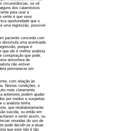
is circunstâncias, se vê
r alguns dos calamitosos
iente para usar a
te sente é que seus
nica oportunidade que o
 é uma regressão, possível
o um paciente concorda com
ão dissimula uma acentuada
regressão, porque é
 que ele é melhor analista
de conspiração que pode,
e uma atmosfera de
alista não estiver
oderá permanecer em
ente, com relação às
ia. Nestas condições, o
uito mais claramente
ia anteriores podem ajudar-
dos por medos e suspeitas
e o analista tenha
te, que retaliatoriamente
são suicida, ou então em
citaram a sentir assim, ou
ências oriundas do uso de
e pode decidir-se a atuar.
ista que este não é tão