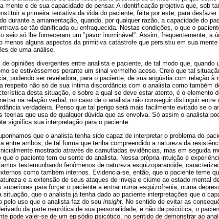
a mente e de sua capacidade de pensar. A identificação projetiva que, sob ta
stituir a primeira tentativa da vida do paciente, feita por este, para desfaze
rido durante a amamentação, quando, por qualquer razão, a capacidade do pac
contrava-se tão danificada ou enfraquecida. Nestas condições, o que o pacien
 o seio só lhe forneceram um "pavor inominável". Assim, frequentemente, a ú
lo menos alguns aspectos da primitiva catástrofe que persistiu em sua mente
ões de uma análise.
 de opiniões divergentes entre analista e paciente, de tal modo que, quand
omo se estivéssemos perante um sinal vermelho aceso. Creio que tal situaç
ncia, podendo ser reveladora, para o paciente, de sua angústia com relação à 
 a respeito não só de sua íntima discordância com o analista como também de
terística desta situação, e sobre a qual se deve estar atento, é o elemento 
enetrar na relação verbal, no caso de o analista não conseguir distinguir entr
ância verdadeira. Penso que tal perigo será mais facilmente evitado se o an
 teorias que usa de qualquer dúvida que as envolva. Só assim o analista p
e significa sua interpretação para o paciente.
ponhamos que o analista tenha sido capaz de interpretar o problema do paci
ta entre ambos, de tal forma que tenha compreendido a natureza da resistênc
- inicialmente mostrado através de camufladas evidências, mas em seguida m
 que o paciente tem ou sente do analista. Nossa própria intuição e experiênc
tamos testemunhando fenômenos de natureza esquizoparanoide, caracteriza
externos como também internos. Evidencia-se, então, que o paciente teme qu
atureza e a extensão de seus ataques de inveja e ciúme ao estado mental des
superiores para forçar o paciente a entrar numa esquizofrenia, numa depres
ituação, que o analista já tenha dado ao paciente interpretações que o capa
do pelo uso que o analista faz do seu
insight.
No sentido de evitar as consequ
erivado da parte neurótica de sua personalidade, e não da psicótica, o pacient
te pode valer-se de um episódio psicótico, no sentido de demonstrar ao anal