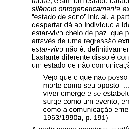
morte
, e sim um estado carac
silêncio ontogeneticamente 
“estado de sono” inicial, a par
despertar dá ao indivíduo a i
estar-vivo cheio de paz, que 
através de uma regressão extr
estar-vivo
não é, definitivam
bastante diferente disso é con
um estado de não comunicação
Vejo que o que não posso 
morte como seu oposto [..
viver emerge e se estabelec
surge como um evento, em 
como a comunicação emerge
1963/1990a, p. 191)