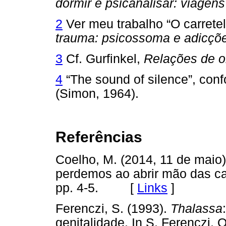
dormir e psicanalisar: viagen
2
Ver meu trabalho “O carrete
trauma: psicossoma e adicçõ
3
Cf. Gurfinkel,
Relações de o
4
“The sound of silence”, con
(Simon, 1964).
Referências
Coelho, M. (2014, 11 de maio)
perdemos ao abrir mão das car
pp. 4-5. [
Links
]
Ferenczi, S. (1993).
Thalassa
genitalidade. In S. Ferenczi, 