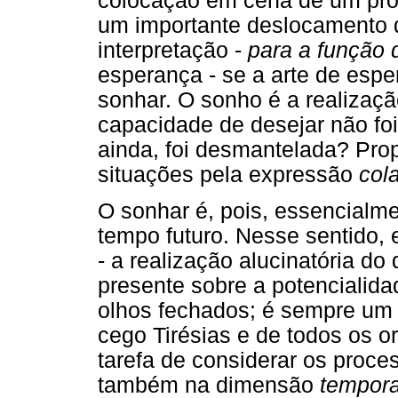
colocação em cena de um proj
um importante deslocamento
interpretação -
para a função
esperança - se a arte de espe
sonhar. O sonho é a realizaç
capacidade de desejar não foi
ainda, foi desmantelada? P
situações pela expressão
col
O sonhar é, pois, essencialme
tempo futuro. Nesse sentido, 
- a realização alucinatória do
presente sobre a potencialidad
olhos fechados; é sempre um
cego Tirésias e de todos os o
tarefa de considerar os proc
também na dimensão
tempora