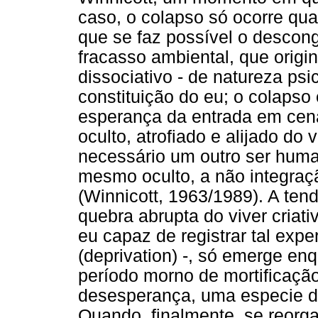
caso, o colapso só ocorre qu
que se faz possível o descon
fracasso ambiental, que orig
dissociativo - de natureza ps
constituição do eu; o colaps
esperança da entrada em cen
oculto, atrofiado e alijado do 
necessário um outro ser huma
mesmo oculto, a não integraç
(Winnicott, 1963/1989). A ten
quebra abrupta do viver cria
eu capaz de registrar tal exp
(deprivation) -, só emerge en
período morno de mortificaçã
desesperança, uma especie de
Quando, finalmente, se reorg