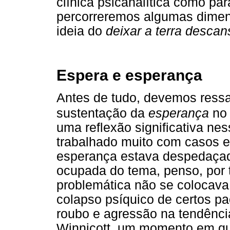
clínica psicanalítica como par
percorreremos algumas dimen
ideia do
deixar a terra descan
Espera e esperança
Antes de tudo, devemos ressa
sustentação da
esperança
no 
uma reflexão significativa ne
trabalhado muito com casos e
esperança estava despedaçad
ocupada do tema, penso, por t
problemática não se colocava
colapso psíquico de certos pa
roubo e agressão na tendênci
Winnicott, um momento em qu