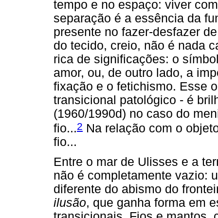
tempo e no espaço: viver com
separação é a essência da fun
presente no fazer-desfazer de
do tecido, creio, não é nada 
rica de significações: o símbol
amor, ou, de outro lado, a im
fixação e o fetichismo. Esse 
transicional patológico - é br
(1960/1990d) no caso do men
2
fio...
Na relação com o objeto
fio...
Entre o mar de Ulisses e a t
não é completamente vazio: 
diferente do abismo do fronte
ilusão
, que ganha forma em e
transicionais. Fios e mantos, 