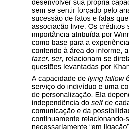
desenvolver sua própria capac
sem se sentir forçado pelo a
sucessão de fatos e falas qu
associação livre. Os créditos
importância atribuída por Win
como base para a experiência c
conferido à área do informe
fazer, ser
, relacionam-se di
questões levantadas por Khan
A capacidade de
lying fallow
é
serviço do indivíduo e uma co
de personalização. Ela depen
independência do
self
de cada
comunicação e da possibilida
continuamente relacionando-
necessariamente “em ligação”.