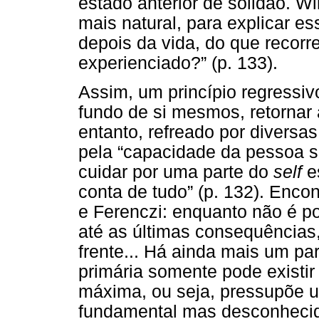
estado anterior de solidão. W
mais natural, para explicar e
depois da vida, do que recorre
experienciado?” (p. 133).
Assim, um princípio regressi
fundo de si mesmos, retornar 
entanto, refreado por diversa
pela “capacidade da pessoa sa
cuidar por uma parte do
self
e
conta de tudo” (p. 132). Enc
e Ferenczi: enquanto não é po
até as últimas consequências
frente... Há ainda mais um pa
primária somente pode existi
máxima, ou seja, pressupõe u
fundamental mas desconhecid