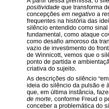
A partir dessa premissa, o si
positividade
que transforma d
concepções
em negativo
a re
frequentes na história das id
silêncio entendido como sinal
fundamental, como ataque cov
como desafio amoroso da trans
vazio de investimento do fron
de Winnicott, vemos que o silê
ponto de partida e ambientaçã
criativa do sujeito.
As descrições do silêncio “e
ideia do silêncio da pulsão e à
que, em última instância, fa
de morte
, conforme Freud o 
conceber a problemática do si