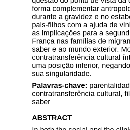
questão do ponto de vista da c
forma complementar antropolog
durante a gravidez e no esta
pais-filhos com a ajuda de v
as implicações para a segund
França nas famílias de migran
saber e ao mundo exterior. M
contratransferência cultural ín
uma posição inferior, negand
sua singularidade.
Palavras-chave:
parentalidade
contratransferência cultural, 
saber
ABSTRACT
In both the social and the clin