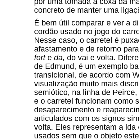
por uma tomada à coxa da mã
concreto de manter uma liga
É bem útil comparar e ver a 
cordão usado no jogo do carre
Nesse caso, o carretel é pux
afastamento e de retorno par
fort
e
da,
do vai e volta. Difer
de Edmund, é um exemplo ba
transicional, de acordo com 
visualização muito mais disc
semiótico, na linha de Peirce
e o carretel funcionam como s
desaparecimento e reapareci
articulados com os signos sim
volta. Eles representam a ida
usados sem que o objeto este