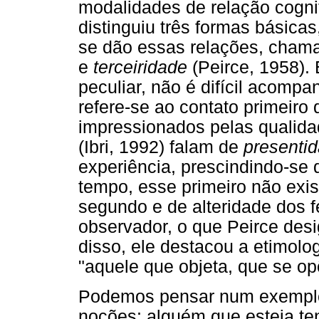
modalidades de relação cogni
distinguiu três formas básicas
se dão essas relações, cham
e
terceiridade
(Peirce, 1958).
peculiar, não é difícil acompa
refere-se ao contato primeiro
impressionados pelas qualida
(Ibri, 1992) falam de
presenti
experiência, prescindindo-se
tempo, esse primeiro não exis
segundo e de alteridade dos 
observador, o que Peirce de
disso, ele destacou a etimolog
"aquele que objeta, que se op
Podemos pensar num exemplo
noções: alguém que esteja te