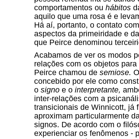
comportamentos ou
hábitos
da
aquilo que uma rosa é e leva
Há aí, portanto, o contato co
aspectos da primeiridade e d
que Peirce denominou terceir
Acabamos de ver os modos pe
relações com os objetos para
Peirce chamou de
semiose.
Os
concebido por ele como const
o
signo
e o
interpretante,
ambo
inter-relações com a psicaná
transicionais de Winnicott, já
aproximam particularmente d
signos. De acordo com o filós
experienciar os fenômenos - 