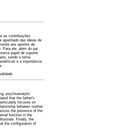
e as contribuições
ve apanhado das ideias de
lmente aos aportes de
 Para ele, além do pai
exerce papel de suporte
jeto, sendo o tema
analíticas e a importância
a.
nalidade
ding, psychoanalytic
ated that the father's
articularly focuses on
elationship between mother
asizes the presence of the
ernal function in the
lustrate. Finally, the
at the configuration of