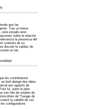
ity
diendo que las
gente. Tras un breve
, este estudio está
pciones sobre la relación
relevancia la presencia del
 el contexto de su
se discute la validez de
ciones en las
ionalidad
que les contributions
s un bref abrégé des idées
pécial aux apports de
ur lui, outre le père
ue son rôle de soutien de
nnicottien de "l'usage de
scutent la validité de ces
les configurations