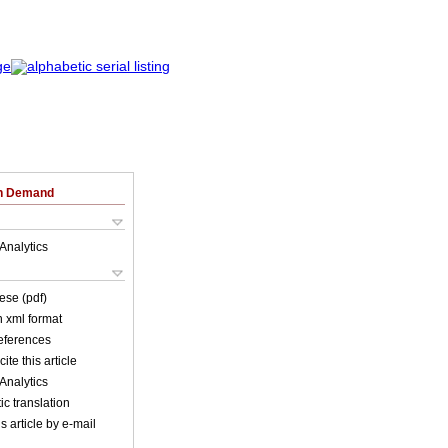
on Demand
Analytics
ese (pdf)
in xml format
references
ite this article
Analytics
c translation
s article by e-mail