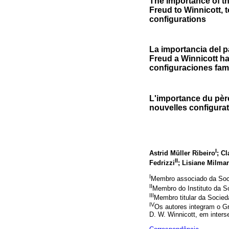
The importance of the
Freud to Winnicott, 
configurations
La importancia del p
Freud a Winnicott ha
configuraciones fami
L'importance du père 
nouvelles configurat
I
Astrid Müller Ribeiro
; C
II
Fedrizzi
; Lisiane Milma
I
Membro associado da Soci
II
Membro do Instituto da S
III
Membro titular da Socied
IV
Os autores integram o G
D. W. Winnicott, em inter