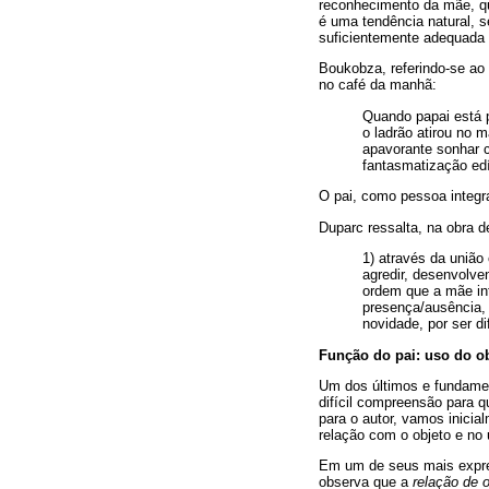
reconhecimento da mãe, que
é uma tendência natural, 
suficientemente adequada 
Boukobza, referindo-se ao 
no café da manhã:
Quando papai está 
o ladrão atirou no 
apavorante sonhar c
fantasmatização edí
O pai, como pessoa integra
Duparc ressalta, na obra de
1) através da união 
agredir, desenvolve
ordem que a mãe int
presença/ausência, 
novidade, por ser d
Função do pai: uso do o
Um dos últimos e fundamen
difícil compreensão para 
para o autor, vamos inicia
relação com o objeto e no 
Em um de seus mais expres
observa que a
relação de o