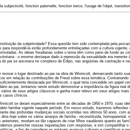
a subjectivité, fonction paternelle, fonction tierce, l'usage de l'objet, transition
onstituição da subjetividade? Essa questão tem sido contemplada pela psican
s para respondê-la estão profundamente entrelaçadas com a cultura vigente, 
formuladas. As ideias freudianas sobre o tema têm como pano de fundo as co
vitoriana - o enorme destaque dado à repressão da sexualidade era inerente 
a do pai se ancorava no complexo de Édipo, nas angústias de castração e na
é revisar o lugar destinado ao pai na obra de Winnicott, demarcando tanto sua 
os em relação às contribuições de Freud sobre essa temática. Contrariando a
i suficientemente destacada por Winnicott, o qual teria concedido um papel ce
ário ao pai, tentamos neste estudo demonstrar a importância da figura real do
vários de seus artigos clássicos e ganha maior relevo em seus artigos mais 
s casos clínicos.
innicott se deram especialmente entre as décadas de 1950 e 1970, suas id
elo familiar vigente naquele período. Em nosso estudo, trazemos reflexões
 diante das profundas mudanças sociais ocorridas nos últimos 50 anos, com 
 diria hoje sobre os vários arranjos de família - reconstituída, homoparental,
 anteriores, revelam-se tão capazes de criar filhos saudáveis quanto as famí
ndemos preencher nossas inquietações com respostas, e sim compartilhar o 
líticas, a fim de considerar os notáveis avanços culturais e científicos e no