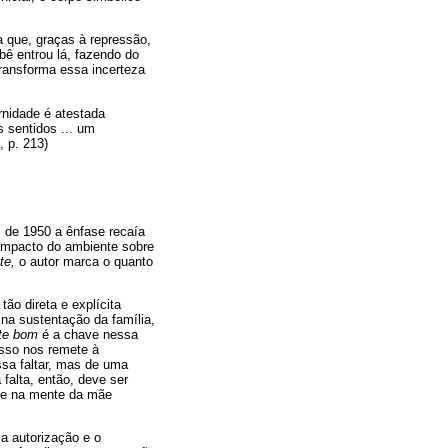
 que, graças à repressão,
ê entrou lá, fazendo do
transforma essa incerteza
rnidade é atestada
 sentidos ... um
, p. 213)
s de 1950 a ênfase recaía
o impacto do ambiente sobre
te,
o autor marca o quanto
ão direta e explícita
na sustentação da família,
te bom
é a chave nessa
Isso nos remete à
ssa faltar, mas de uma
falta, então, deve ser
s e na mente da mãe
 a autorização e o