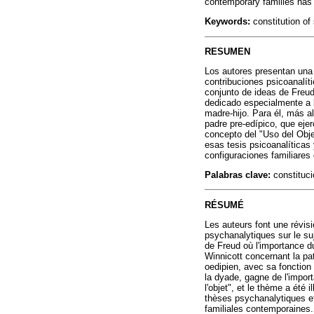
contemporary families has
Keywords:
constitution of 
RESUMEN
Los autores presentan una r
contribuciones psicoanalít
conjunto de ideas de Freud
dedicado especialmente a 
madre-hijo. Para él, más al
padre pre-edípico, que eje
concepto del "Uso del Objet
esas tesis psicoanalíticas
configuraciones familiare
Palabras clave:
constitució
RÉSUMÉ
Les auteurs font une révisi
psychanalytiques sur le su
de Freud où l'importance d
Winnicott concernant la pa
oedipien, avec sa fonction
la dyade, gagne de l'import
l'objet", et le thème a été
thèses psychanalytiques et
familiales contemporaines.