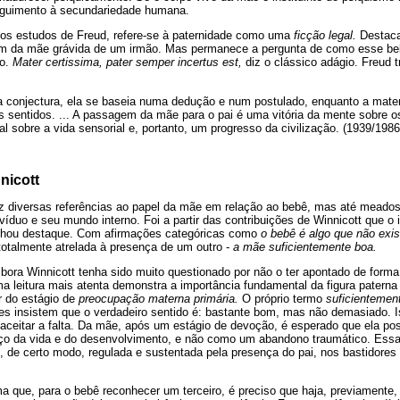
eguimento à secundariedade humana.
os estudos de Freud, refere-se à paternidade como uma
ficção legal.
Destaca
am da mãe grávida de um irmão. Mas permanece a pergunta de como esse beb
do.
Mater certissima, pater semper incertus est,
diz o clássico adágio. Freud 
a conjectura, ela se baseia numa dedução e num postulado, enquanto a mate
 sentidos. ... A passagem da mãe para o pai é uma vitória da mente sobre os
al sobre a vida sensorial e, portanto, um progresso da civilização. (1939/1986
nicott
 faz diversas referências ao papel da mãe em relação ao bebê, mas até meado
ivíduo e seu mundo interno. Foi a partir das contribuições de Winnicott que 
anhou destaque. Com afirmações categóricas como
o bebê é algo que não exis
totalmente atrelada à presença de um outro -
a mãe suficientemente boa.
bora Winnicott tenha sido muito questionado por não o ter apontado de forma t
 leitura mais atenta demonstra a importância fundamental da figura paterna 
r do estágio de
preocupação materna primária.
O próprio termo
suficientemen
res insistem que o verdadeiro sentido é: bastante bom, mas não demasiado. 
 aceitar a falta. Da mãe, após um estágio de devoção, é esperado que ela po
iço da vida e do desenvolvimento, e não como um abandono traumático. Essa 
e, de certo modo, regulada e sustentada pela presença do pai, nos bastidore
ma que, para o bebê reconhecer um terceiro, é preciso que haja, previamente,