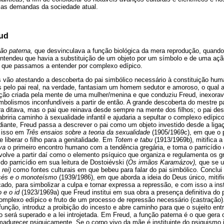
 as demandas da sociedade atual.
eud
ão paterna,
que desvinculava a função biológica da mera reprodução, quando i
ntendeu que havia a substituição de um objeto por um símbolo e de uma aç
 o que passamos a entender por complexo edípico.
s vão atestando a descoberta do pai simbólico necessário à constituição hum
 pelo pai real, na verdade, fantasiam um homem sedutor e amoroso, o qual a
icção criada pela mente de uma mulher/menina e que conduziu Freud, inexor
bolismos inconfundíveis a partir de então. A grande descoberta do mestre pa
ura ditava, mas o pai que reinava desde sempre na mente dos filhos; o pai 
briria caminho à sexualidade infantil e ajudaria a sepultar o complexo edípico
iante, Freud passa a descrever o pai como um objeto investido desde a lig
a isso em
Três ensaios sobre a teoria da sexualidade
(1905/1969c), em que o pa
 liberar o filho para a genitalidade. Em
Totem e tabu
(1913/1969b), mitifica a
va
o primeiro encontro humano com a tendência gregária, e toma o parricídio 
volve a partir daí como o elemento psíquico que organiza e regulamenta os 
o parricídio em sua leitura de Dostoiévski (
Os irmãos Karamázov),
que se u
 rei)
como fontes culturais em que bebeu para falar do pai simbólico. Conclui
sés e o monoteísmo
(1939/1986), em que aborda a ideia do Deus único, mitif
ado, para simbolizar a culpa e tornar expressa a repressão, e com isso a inst
 e o id
(1923/1969a) que Freud institui em sua obra a presença definitiva do
complexo edípico e fruto de um processo de repressão necessário (castração)
função, introduz a proibição do incesto e abre caminho para que o sujeito entr
 será superado e a lei introjetada. Em Freud, a função paterna é o que gera o
madurecer psiquicamente. Se o corpo vivo da mãe é instituinte do psiquismo i