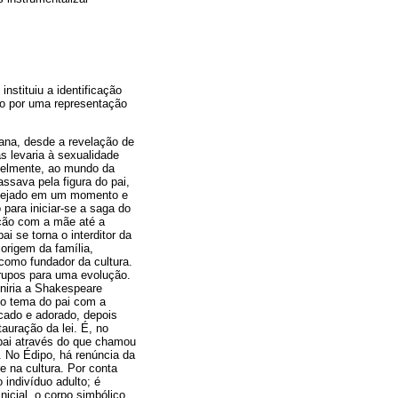
nstituiu a identificação
ão por uma representação
ana, desde a revelação de
s levaria à sexualidade
avelmente, ao mundo da
ssava pela figura do pai,
desejado em um momento e
 para iniciar-se a saga do
ação com a mãe até a
i se torna o interditor da
 origem da família,
como fundador da cultura.
grupos para uma evolução.
niria a Shakespeare
 o tema do pai com a
icado e adorado, depois
auração da lei. É, no
 pai através do que chamou
. No Édipo, há renúncia da
e na cultura. Por conta
 indivíduo adulto; é
nicial, o corpo simbólico