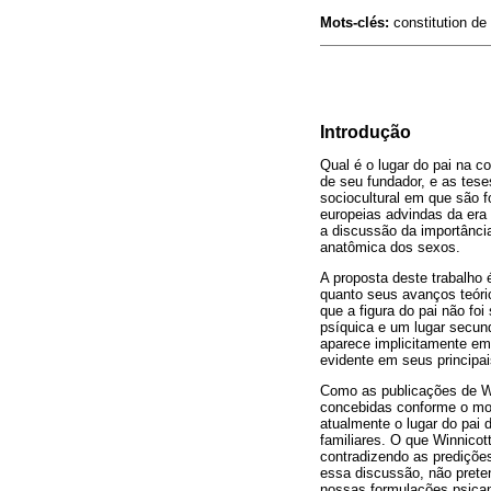
Mots-clés:
constitution de l
Introdução
Qual é o lugar do pai na c
de seu fundador, e as tese
sociocultural em que são 
europeias advindas da era 
a discussão da importânci
anatômica dos sexos.
A proposta deste trabalho 
quanto seus avanços teóric
que a figura do pai não fo
psíquica e um lugar secund
aparece implicitamente em 
evidente em seus principai
Como as publicações de W
concebidas conforme o mod
atualmente o lugar do pai
familiares. O que Winnicott
contradizendo as predições
essa discussão, não prete
nossas formulações psicana