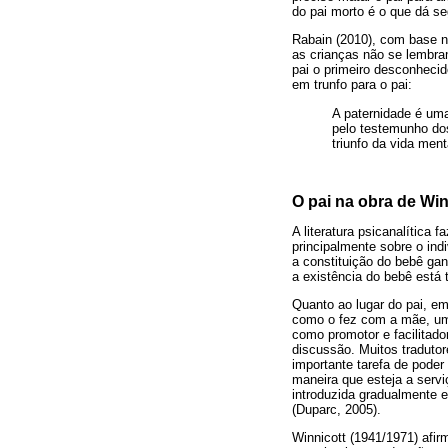
do pai morto é o que dá s
Rabain (2010), com base n
as crianças não se lembr
pai o primeiro desconheci
em trunfo para o pai:
A paternidade é um
pelo testemunho dos
triunfo da vida ment
O pai na obra de Win
A literatura psicanalítica
principalmente sobre o ind
a constituição do bebê g
a existência do bebê está 
Quanto ao lugar do pai, em
como o fez com a mãe, uma
como promotor e facilitado
discussão. Muitos traduto
importante tarefa de poder
maneira que esteja a serv
introduzida gradualmente 
(Duparc, 2005).
Winnicott (1941/1971) afir