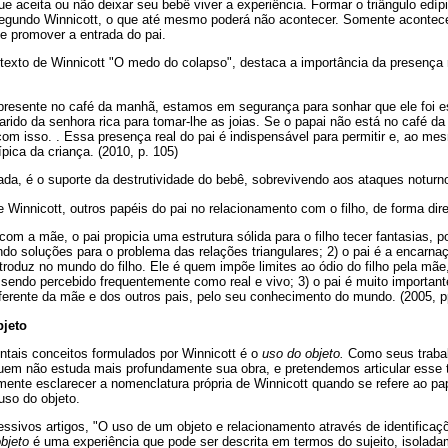
 aceita ou não deixar seu bebê viver a experiência. Formar o triângulo edípi
segundo Winnicott, o que até mesmo poderá não acontecer. Somente acontec
e promover a entrada do pai.
texto de Winnicott "O medo do colapso", destaca a importância da presença 
presente no café da manhã, estamos em segurança para sonhar que ele foi e
marido da senhora rica para tomar-lhe as joias. Se o papai não está no café d
om isso. . Essa presença real do pai é indispensável para permitir e, ao mes
pica da criança. (2010, p. 105)
da, é o suporte da destrutividade do bebê, sobrevivendo aos ataques noturn
 Winnicott, outros papéis do pai no relacionamento com o filho, de forma diret
com a mãe, o pai propicia uma estrutura sólida para o filho tecer fantasias, p
ndo soluções para o problema das relações triangulares; 2) o pai é a encarnaç
roduz no mundo do filho. Ele é quem impõe limites ao ódio do filho pela mãe
sendo percebido frequentemente como real e vivo; 3) o pai é muito importan
iferente da mãe e dos outros pais, pelo seu conhecimento do mundo. (2005, p
bjeto
tais conceitos formulados por Winnicott é o
uso do objeto.
Como seus trabal
quem não estuda mais profundamente sua obra, e pretendemos articular esse
lmente esclarecer a nomenclatura própria de Winnicott quando se refere ao pa
uso do objeto.
sivos artigos, "O uso de um objeto e relacionamento através de identificaçõ
bjeto
é uma experiência que pode ser descrita em termos do sujeito, isolad