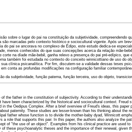
são sobre o lugar do pai na constituição da subjetividade, compreendendo qu
a são marcadas pelo contexto histórico e sociocultural vigente. Após um bre
ia do pai se ancorava no complexo de Édipo, este estudo dedica-se especia
dade, menos conhecidos do que suas concepções acerca da relação mãe-bebê.
 corte na díade mãe-bebê, ganha relevo a presença do pai pré-edípico, que 
erna também foi estudada no contexto do conceito winnicottiano de uso do ob
sua clínica psicanalítica. Por fim, discutem-se a validade dessas teses psic
 em conta as profundas modificações na configuração familiar contemporâne
ão da subjetividade, função paterna, função terceira, uso do objeto, transicio
 of the father in the constitution of subjectivity. According to their understan
ct have been characterized by the historical and sociocultural context. Freud st
 in the Oedipus Complex. After a brief overview of Freud's ideas, this paper p
 about paternity. These studies are lesser-known than his thinking about the r
pal father whose function is to divide the mother-baby dyad, Winnicott emph
 a role that supports this pair. In this paper, the authors also analyze the pat
pt of "the use of an object". Examples from his clinical practice are used to il
y of these psychoanalytic theses and the importance of their renewal, given th