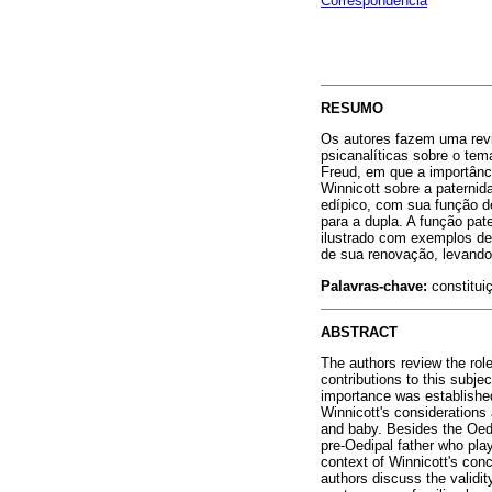
Correspondência
RESUMO
Os autores fazem uma revi
psicanalíticas sobre o tem
Freud, em que a importânc
Winnicott sobre a paterni
edípico, com sua função de
para a dupla. A função pat
ilustrado com exemplos de 
de sua renovação, levando
Palavras-chave:
constituiç
ABSTRACT
The authors review the role
contributions to this subje
importance was established
Winnicott's considerations
and baby. Besides the Oedi
pre-Oedipal father who plays
context of Winnicott's conce
authors discuss the validit