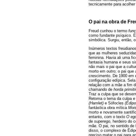
tecnicamente para acolher
O pai na obra de Fr
Freud cunhou o termo
funç
como fundante psíquico. E
simbólica. Surgiu, então,
Inúmeros textos freudiano
que as mulheres seduzidas
feminina. Havia ali uma f
fantasia humana e seus sim
não mais o pai que a cult
morto em outro; o pai que a
crescimento. De 1900 em d
configuração edípica. Sel
relação com a mãe a fim de
chamando de
horda primiti
Traz a culpa que se desen
Retoma o tema da culpa e d
(Hamlet)
e Sófocles
(Édipo
fantástica obra mítica
Moi
morto e novamente santific
entanto, com o texto
O ego
de
superego
, herdeiro do 
mãe. O pai, no sentido de 
disso, o complexo de Édipo
preciso matar o pai para a