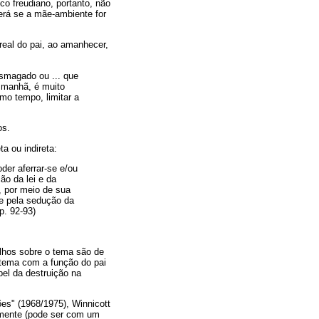
co freudiano, portanto, não
erá se a mãe-ambiente for
real do pai, ao amanhecer,
smagado ou ... que
a manhã, é muito
mo tempo, limitar a
os.
a ou indireta:
oder aferrar-se e/ou
ão da lei e da
, por meio de sua
te pela sedução da
p. 92-93)
hos sobre o tema são de
 tema com a função do pai
pel da destruição na
es" (1968/1975), Winnicott
amente (pode ser com um