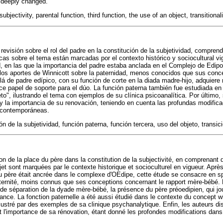
 deeply changed.
subjectivity, parental function, third function, the use of an object, transitional
evisión sobre el rol del padre en la constitución de la subjetividad, compren
icas sobre el tema están marcadas por el contexto histórico y sociocultural vi
, en las que la importancia del padre estaba anclada en el Complejo de Edipo
los aportes de Winnicott sobre la paternidad, menos conocidos que sus conce
lá de padre edípico, con su función de corte en la diada madre-hijo, adquiere 
rce papel de soporte para el dúo. La función paterna también fue estudiada en
o", ilustrando el tema con ejemplos de su clínica psicoanalítica. Por último, 
 y la importancia de su renovación, teniendo en cuenta las profundas modifica
s contemporáneas.
n de la subjetividad, función paterna, función tercera, uso del objeto, transic
on de la place du père dans la constitution de la subjectivité, en comprenant 
jet sont marquées par le contexte historique et socioculturel en vigueur. Aprè
u père était ancrée dans le complexe d'OEdipe, cette étude se consacre en s
ternité, moins connus que ses conceptions concernant le rapport mère-bébé. Po
 de séparation de la dyade mère-bébé, la présence du père préoedipien, qui jo
ance. La fonction paternelle a été aussi étudié dans le contexte du concept wi
 illustré par des exemples de sa clinique psychanalytique. Enfin, les auteurs di
 l'importance de sa rénovation, étant donné les profondes modifications dans 