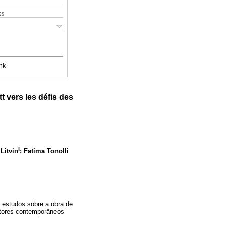
ks
nk
t vers les défis des
I
Litvin
; Fatima Tonolli
estudos sobre a obra de
utores contemporâneos