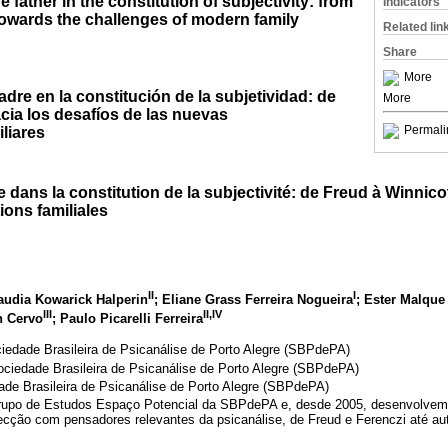
 father in the constitution of subjectivity: from
Indicators
towards the challenges of modern family
Related lin
Share
More
adre en la constitución de la subjetividad: de
More
cia los desafíos de las nuevas
Permali
liares
dans la constitution de la subjectivité: de Freud à Winnicot
ions familiales
II
I
laudia Kowarick Halperin
; Eliane Grass Ferreira Nogueira
; Ester Malque 
III
II,IV
n Cervo
; Paulo Picarelli Ferreira
edade Brasileira de Psicanálise de Porto Alegre (SBPdePA)
ociedade Brasileira de Psicanálise de Porto Alegre (SBPdePA)
ade Brasileira de Psicanálise de Porto Alegre (SBPdePA)
rupo de Estudos Espaço Potencial da SBPdePA e, desde 2005, desenvolvem 
secção com pensadores relevantes da psicanálise, de Freud e Ferenczi até a