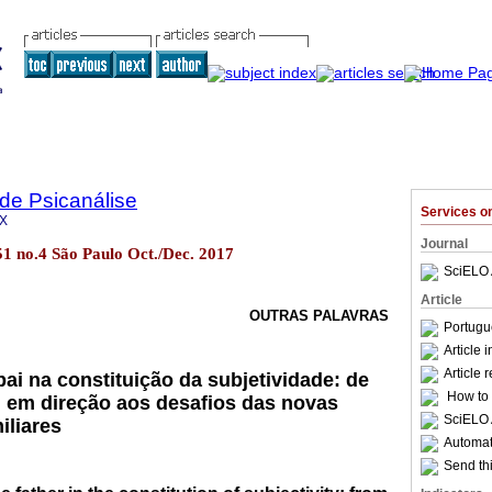
 de Psicanálise
Services 
1X
Journal
.51 no.4 São Paulo Oct./Dec. 2017
SciELO 
Article
OUTRAS PALAVRAS
Portugu
Article 
Article 
ai na constituição da subjetividade: de
How to c
, em direção aos desafios das novas
SciELO 
iliares
Automati
Send thi