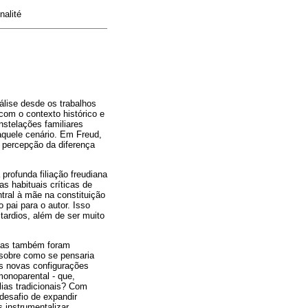
nalité
álise desde os trabalhos
com o contexto histórico e
nstelações familiares
àquele cenário. Em Freud,
 percepção da diferença
profunda filiação freudiana
s habituais críticas de
ntral à mãe na constituição
 pai para o autor. Isso
tardios, além de ser muito
eias também foram
 sobre como se pensaria
as novas configurações
 monoparental - que,
lias tradicionais? Com
desafio de expandir
s instrumentalizar