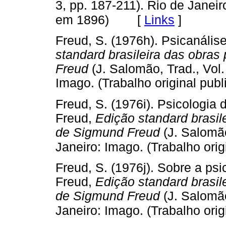
3, pp. 187-211). Rio de Janeir
[
Links
]
em 1896)
Freud, S. (1976h). Psicanálise
standard brasileira das obra
Freud
(J. Salomão, Trad., Vol.
Imago. (Trabalho original 
Freud, S. (1976i). Psicologia 
Freud,
Edição standard brasil
de Sigmund Freud
(J. Salomão
Janeiro: Imago. (Trabalho ori
Freud, S. (1976j). Sobre a psi
Freud,
Edição standard brasil
de Sigmund Freud
(J. Salomão
Janeiro: Imago. (Trabalho ori