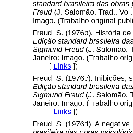
standard brasileira das obra
Freud
(J. Salomão, Trad., Vol.
Imago. (Trabalho original pub
Freud, S. (1976b). História de
Edição standard brasileira da
Sigmund Freud
(J. Salomão, T
Janeiro: Imago. (Trabalho ori
[
Links
]
)
Freud, S. (1976c). Inibições, 
Edição standard brasileira da
Sigmund Freud
(J. Salomão, T
Janeiro: Imago. (Trabalho ori
[
Links
]
)
Freud, S. (1976d). A negativa.
brasileira das obras psicoló