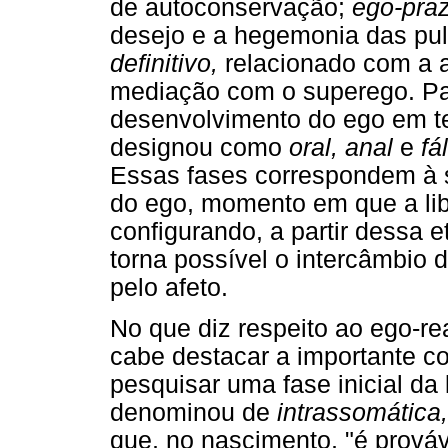
de autoconservação;
ego-praz
desejo e a hegemonia das pu
definitivo,
relacionado com a a
mediação com o superego. P
desenvolvimento do ego em te
designou como
oral, anal
e
fá
Essas fases correspondem à 
do ego, momento em que a libid
configurando, a partir dessa 
torna possível o intercâmbio
pelo afeto.
No que diz respeito ao ego-re
cabe destacar a importante co
pesquisar uma fase inicial da 
denominou de
intrassomática,
que, no nascimento, "é prováve