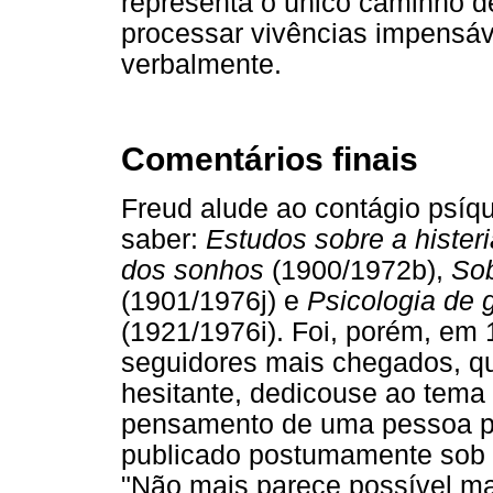
representa o único caminho d
processar vivências impensáve
verbalmente.
Comentários finais
Freud alude ao contágio psíq
saber:
Estudos sobre a histeri
dos sonhos
(1900/1972b),
Sob
(1901/1976j) e
Psicologia de 
(1921/1976i). Foi, porém, em
seguidores mais chegados, q
hesitante, dedicouse ao tema
pensamento de uma pessoa par
publicado postumamente sob o 
"Não mais parece possível ma