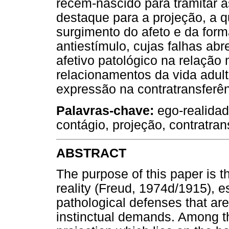
recém-nascido para tramitar a
destaque para a projeção, a q
surgimento do afeto e da form
antiestímulo, cujas falhas ab
afetivo patológico na relaçã
relacionamentos da vida adul
expressão na contratransferên
Palavras-chave:
ego-realidade
contágio, projeção, contratran
ABSTRACT
The purpose of this paper is th
reality (Freud, 1974d/1915), e
pathological defenses that ar
instinctual demands. Among th