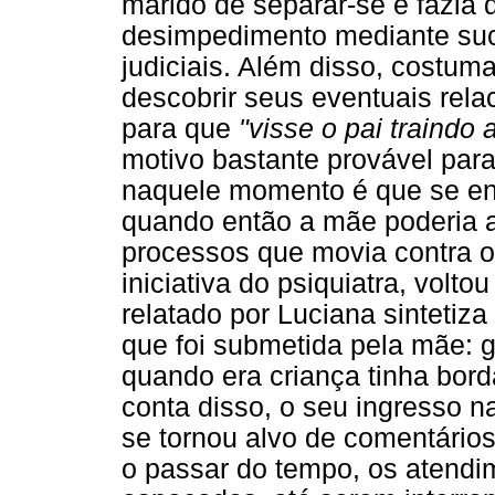
marido de separar-se e fazia d
desimpedimento mediante suc
judiciais. Além disso, costum
descobrir seus eventuais rel
para que
"visse o pai traindo
motivo bastante provável para 
naquele momento é que se enc
quando então a mãe poderia 
processos que movia contra o p
iniciativa do psiquiatra, volto
relatado por Luciana sintetiz
que foi submetida pela mãe: 
quando era criança tinha bor
conta disso, o seu ingresso na
se tornou alvo de comentário
o passar do tempo, os atendi