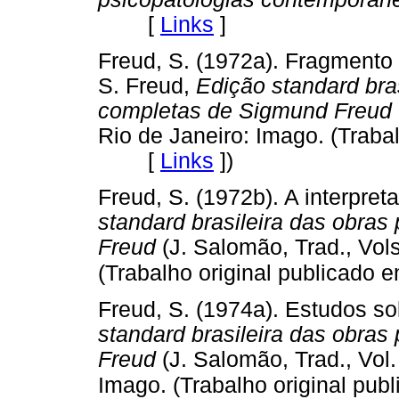
[
Links
]
Freud, S. (1972a). Fragmento 
S. Freud,
Edição standard bras
completas de Sigmund Freud
Rio de Janeiro: Imago. (Traba
[
Links
]
)
Freud, S. (1972b). A interpre
standard brasileira das obra
Freud
(J. Salomão, Trad., Vols
(Trabalho original publicado 
Freud, S. (1974a). Estudos sob
standard brasileira das obra
Freud
(J. Salomão, Trad., Vol.
Imago. (Trabalho original pu