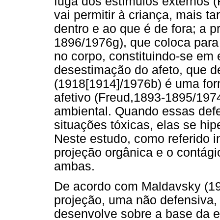
fuga dos estímulos externos 
vai permitir à criança, mais t
dentro e ao que é de fora; a 
1896/1976g), que coloca para 
no corpo, constituindo-se em 
desestimação do afeto, que 
(1918[1914]/1976b) é uma for
afetivo (Freud,1893-1895/1974a
ambiental. Quando essas def
situações tóxicas, elas se hip
Neste estudo, como referido i
projeção orgânica e o contágio
ambas.
De acordo com Maldavsky (19
projeção, uma não defensiva, 
desenvolve sobre a base da e