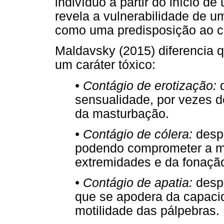
indivíduo a partir do início 
revela a vulnerabilidade de u
como uma predisposição ao c
Maldavsky (2015) diferencia q
um caráter tóxico:
• Contágio de erotização:
d
sensualidade, por vezes d
da masturbação.
• Contágio de cólera:
despe
podendo comprometer a mu
extremidades e da fonaçã
• Contágio de apatia:
despe
que se apodera da capaci
motilidade das pálpebras.