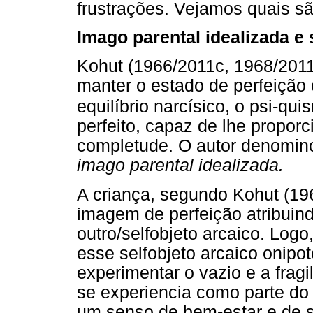
frustrações. Vejamos quais sã
Imago parental idealizada e 
Kohut (1966/2011c, 1968/2011f
manter o estado de perfeição 
equilíbrio narcísico, o psi-qui
perfeito, capaz de lhe propor
completude. O autor denomino
imago parental idealizada.
A criança, segundo Kohut (196
imagem de perfeição atribuind
outro/selfobjeto arcaico. Logo
esse selfobjeto arcaico onipot
experimentar o vazio e a frag
se experiencia como parte do 
um senso de bem-estar e de s