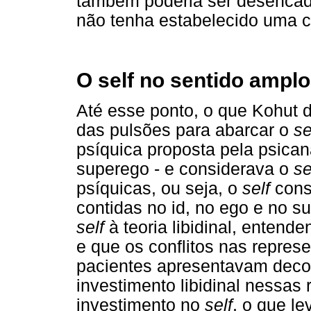
também poderia ser desencad
não tenha estabelecido uma c
O self no sentido amplo
Até esse ponto, o que Kohut 
das pulsões para abarcar o
se
psíquica proposta pela psicaná
superego - e considerava o
se
psíquicas, ou seja, o
self
cons
contidas no id, no ego e no s
self
à teoria libidinal, entend
e que os conflitos nas repres
pacientes apresentavam decor
investimento libidinal nessas 
investimento no
self
, o que le