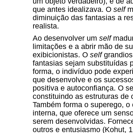
um objeto verdadeiro), e de ad
que antes idealizava. O
self
ma
diminuição das fantasias a re
realista.
Ao desenvolver um
self
maduro
limitações e a abrir mão de s
exibicionistas. O
self
grandios
fantasias sejam substituídas 
forma, o indivíduo pode exper
que desenvolve e os sucessos
positiva e autoconfiança. O se
constituindo as estruturas de 
Também forma o superego, o q
interna, que oferece um senso
serem desenvolvidas. Fornec
outros e entusiasmo (Kohut, 