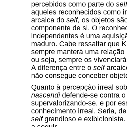
percebidos como parte do
self
aqueles reconhecidos como i
arcaica do
self,
os objetos sã
componente de si. O reconhe
independentes é uma aquisiç
maduro. Cabe ressaltar que 
sempre manterá uma relação 
ou seja, sempre os vivenciará
A diferença entre o
self
arcaic
não consegue conceber objeto
Quanto à percepção irreal sob
nascendi
defende-se contra o
supervalorizando-se, e por es
conhecimento irreal. Seria, 
self
grandioso e exibicionista
a seguir.