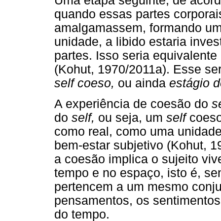
Uma etapa seguinte, de acord
quando essas partes corporai
amalgamassem, formando uma
unidade, a libido estaria inv
partes. Isso seria equivalen
(Kohut, 1970/2011a). Esse se
self coeso,
ou ainda
estágio d
A experiência de coesão do
s
do
self,
ou seja, um
self
coeso
como real, como uma unidade,
bem-estar subjetivo (Kohut, 1
a coesão implica o sujeito vi
tempo e no espaço, isto é, se
pertencem a um mesmo conjun
pensamentos, os sentimentos
do tempo.