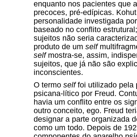
enquanto nos pacientes que
precoces, pré-edípicas. Kohut
personalidade investigada po
baseado no conflito estrutural
sujeitos não seria caracteriza
produto de um
self
multifragm
self
mostra-se, assim, indisp
sujeitos, que já não são expli
inconscientes.
O termo
self
foi utilizado pel
psicana-lítico por Freud. Cont
havia um conflito entre os sig
outro conceito, ego. Freud te
designar a parte organizada 
como um todo. Depois de 1923
componentes do aparelho psíq