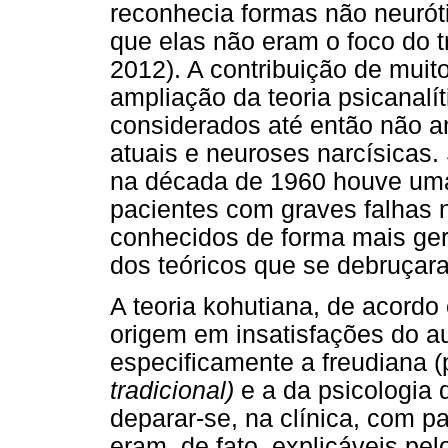
reconhecia formas não neurót
que elas não eram o foco do t
2012). A contribuição de muit
ampliação da teoria psicanalít
considerados até então não a
atuais e neuroses narcísicas
na década de 1960 houve uma
pacientes com graves falhas n
conhecidos de forma mais ge
dos teóricos que se debruçara
A teoria kohutiana, de acordo
origem em insatisfações do au
especificamente a freudiana 
tradicional)
e a da psicologia 
deparar-se, na clínica, com 
eram, de fato, explicáveis pel