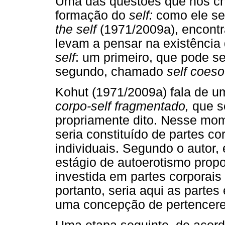
Uma das questões que nos ch
formação do
self:
como ele se
the self
(1971/2009a), encont
levam a pensar na existênci
self
: um primeiro, que pode 
segundo, chamado
self coeso
Kohut (1971/2009a) fala de 
corpo-self fragmentado,
que se
propriamente dito. Nesse mome
seria constituído de partes c
individuais. Segundo o autor,
estágio de autoerotismo propo
investida em partes corporais
portanto, seria aqui as parte
uma concepção de pertencer