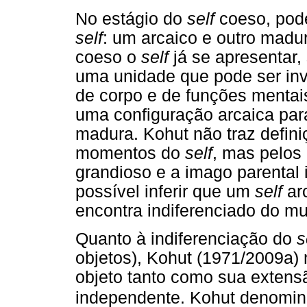
No estágio do
self
coeso, pode
self
: um arcaico e outro madu
coeso o
self
já se apresentar
uma unidade que pode ser inv
de corpo e de funções mentai
uma configuração arcaica par
madura. Kohut não traz defin
momentos do
self
, mas pelos 
grandioso e a imago parental 
possível inferir que um
self
arc
encontra indiferenciado do mu
Quanto à indiferenciação do
s
objetos), Kohut (1971/2009a)
objeto tanto como sua exten
independente. Kohut denomi