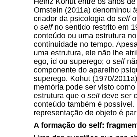
Heinz Kohut entre os anos de
Ornstein (2011a) denominou
t
criador da psicologia do
self
o
o
self
no sentido restrito em
conteúdo ou uma estrutura no
continuidade no tempo. Apesa
uma estrutura, ele não lhe atr
ego, id ou superego; o
self
não
componente do aparelho psíqui
superego. Kohut (1970/2011a)
memória pode ser visto como 
estrutura que o
self
deve ser 
conteúdo também é possível. 
representação de objeto é pa
A formação do self: fragme