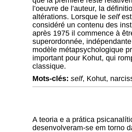
que la première reste relativ
l'oeuvre de l'auteur, la défin
altérations. Lorsque le
self
est
considéré un contenu des inst
après 1975 il commence à êtr
superordonnée, indépendante 
modèle métapsychologique pr
important pour Kohut, qui romp
classique.
Mots-clés:
self
, Kohut, narci
A teoria e a prática psicanalí
desenvolveram-se em torno d