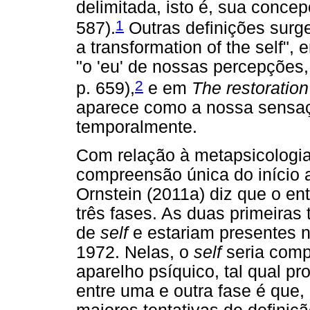
delimitada, isto é, sua conce
1
587).
Outras definições surg
a transformation of the self",
"o 'eu' de nossas percepções
2
p. 659),
e em
The restoration 
aparece como a nossa sensaç
temporalmente.
Com relação à metapsicologi
compreensão única do início 
Ornstein (2011a) diz que o e
três fases. As duas primeiras 
de
self
e estariam presentes n
1972. Nelas, o
self
seria comp
aparelho psíquico, tal qual p
entre uma e outra fase é que