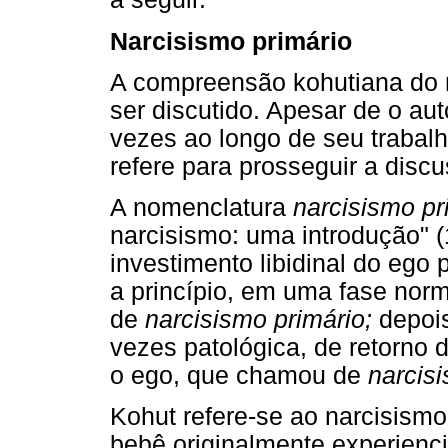
Narcisismo primário
A compreensão kohutiana do n
ser discutido. Apesar de o au
vezes ao longo de seu trabal
refere para prosseguir a disc
A nomenclatura
narcisismo pr
narcisismo: uma introdução" (
investimento libidinal do ego
a princípio, em uma fase nor
de
narcisismo primário;
depois
vezes patológica, de retorno d
o ego, que chamou de
narcis
Kohut refere-se ao narcisism
bebê originalmente experien