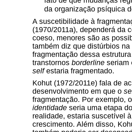
fato de que mudanças regr
da organização psíquica d
A suscetibilidade à fragment
(1970/2011a), dependerá da 
coeso, menores são as possib
também diz que distúrbios na
fragmentação dessa estrutura
transtornos
borderline
seriam 
self
estaria fragmentado.
Kohut (1972/2011e) fala de a
desenvolvimento em que o
se
fragmentação. Por exemplo, 
identidade
seria uma etapa d
realidade, estaria suscetível
crescimento. Além disso, Koh