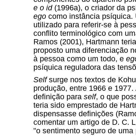
e o id
(1996a), o criador da ps
ego
como instância psíquica
utilizado para referir-se à p
conflito terminológico com 
Ramos (2001), Hartmann teria
proposto uma diferenciação n
à pessoa como um todo, e
eg
psíquica reguladora das tens
Self
surge nos textos de Kohut
produção, entre 1966 e 1977. 
definição para
self
, o que pos
teria sido emprestado de Hart
dispensasse definições (Ramo
comentar um artigo de D. C. L
"o sentimento seguro de uma