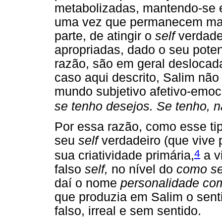
metabolizadas, mantendo-se e
uma vez que permanecem marg
parte, de atingir o
self
verdadei
apropriadas, dado o seu poten
razão, são em geral deslocad
caso aqui descrito, Salim não
mundo subjetivo afetivo-emoci
se tenho desejos. Se tenho, n
Por essa razão, como esse ti
seu
self
verdadeiro (que vive 
4
sua criatividade primária,
a v
falso
self,
no nível do
como se
daí o nome
personalidade co
que produzia em Salim o sent
falso, irreal e sem sentido.