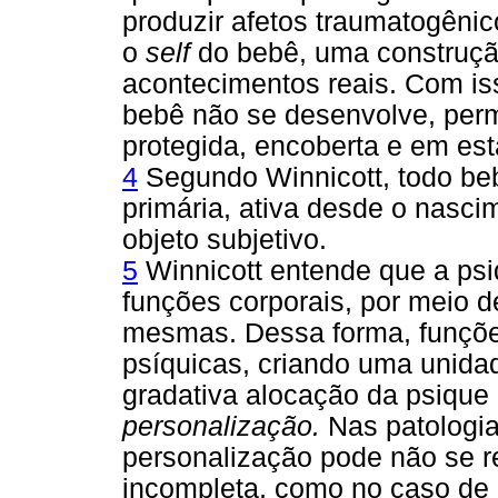
produzir afetos traumatogênic
o
self
do bebê, uma construção
acontecimentos reais. Com iss
bebê não se desenvolve, per
protegida, encoberta e em est
4
Segundo Winnicott, todo be
primária, ativa desde o nasc
objeto subjetivo.
5
Winnicott entende que a ps
funções corporais, por meio 
mesmas. Dessa forma, funções
psíquicas, criando uma unida
gradativa alocação da psique
personalização.
Nas patologi
personalização pode não se re
incompleta, como no caso de 