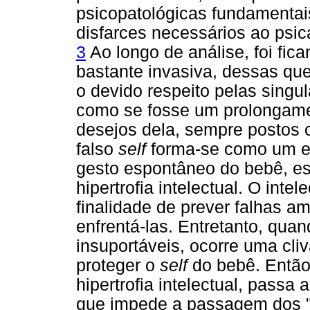
psicopatológicas fundamentai
disfarces necessários ao psic
3
Ao longo de análise, foi fic
bastante invasiva, dessas qu
o devido respeito pelas singul
como se fosse um prolongame
desejos dela, sempre postos 
falso
self
forma-se como um e
gesto espontâneo do bebê, es
hipertrofia intelectual. O inte
finalidade de prever falhas a
enfrentá-las. Entretanto, qua
insuportáveis, ocorre uma cli
proteger o
self
do bebê. Então
hipertrofia intelectual, passa 
que impede a passagem dos "