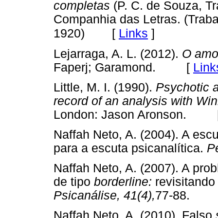
completas
(P. C. de Souza, Tr
Companhia das Letras. (Traba
[
Links
]
1920)
Lejarraga, A. L. (2012).
O amor
Faperj; Garamond. [
Link
Little, M. I. (1990).
Psychotic a
record of an analysis with Win
London: Jason Aronson. 
Naffah Neto, A. (2004). A es
para a escuta psicanalítica.
P
Naffah Neto, A. (2007). A pro
de tipo
borderline:
revisitando
Psicanálise, 41(4),
77-88.
Naffah Neto, A. (2010). Falso