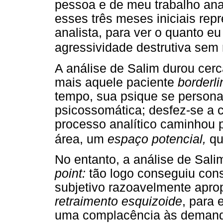
pessoa e de meu trabalho anal
esses três meses iniciais re
analista, para ver o quanto eu
agressividade destrutiva sem r
A análise de Salim durou cer
mais aquele paciente
borderli
tempo, sua psique se persona
psicossomática; desfez-se a c
processo analítico caminhou p
área, um
espaço potencial,
que
No entanto, a análise de Sa
point:
tão logo conseguiu const
subjetivo razoavelmente apro
retraimento esquizoide
, para 
uma complacência às demanda