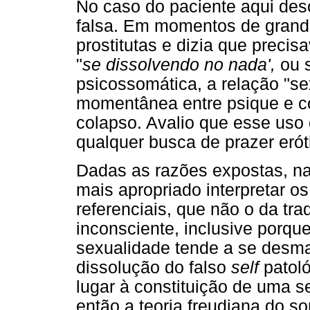
No caso do paciente aqui desc
falsa. Em momentos de grande
prostitutas e dizia que precis
"
se dissolvendo no nada',
ou s
psicossomática, a relação "se
momentânea entre psique e co
colapso. Avalio que esse uso 
qualquer busca de prazer erót
Dadas as razões expostas, na 
mais apropriado interpretar os
referenciais, que não o da tr
inconsciente, inclusive porque
sexualidade tende a se desma
dissolução do falso
self
patoló
lugar à constituição de uma 
então a teoria freudiana do s