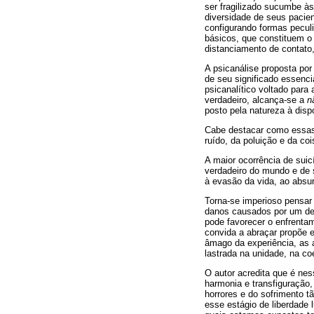
ser fragilizado sucumbe às
diversidade de seus pacien
configurando formas pecul
básicos, que constituem o 
distanciamento de contato,
A psicanálise proposta por
de seu significado essenc
psicanalítico voltado par
verdadeiro, alcança-se a
n
posto pela natureza à disp
Cabe destacar como essas 
ruído, da poluição e da coi
A maior ocorrência de suic
verdadeiro do mundo e de s
à evasão da vida, ao absurd
Torna-se imperioso pensar
danos causados por um de
pode favorecer o enfrenta
convida a abraçar propõe e
âmago da experiência, as 
lastrada na unidade, na co
O autor acredita que é ne
harmonia e transfiguração
horrores e do sofrimento 
esse estágio de liberdade 