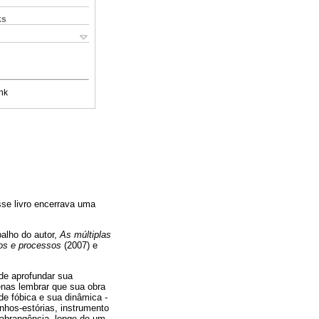
ks
nk
sse livro encerrava uma
balho do autor,
As múltiplas
los e processos
(2007) e
 de aprofundar sua
enas lembrar que sua obra
e fóbica e sua dinâmica -
nhos-estórias, instrumento
e abrangência, longe de um