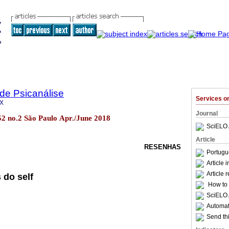
 de Psicanálise
Services 
1X
Journal
.52 no.2 São Paulo Apr./June 2018
SciELO 
Article
RESENHAS
Portugu
Article 
Article 
 do self
How to c
SciELO 
Automati
Send thi