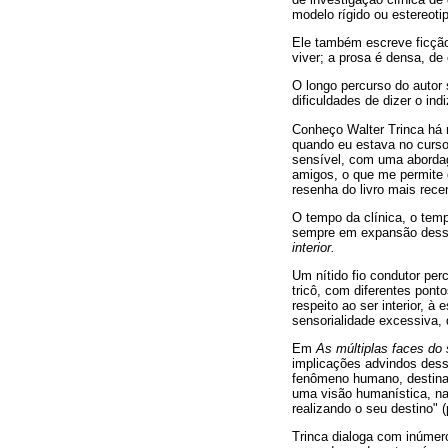
modelo rígido ou estereot
Ele também escreve ficç
viver; a prosa é densa, de 
O longo percurso do autor 
dificuldades de dizer o indi
Conheço Walter Trinca há 
quando eu estava no curso 
sensível, com uma abordag
amigos, o que me permite
resenha do livro mais rec
O tempo da clínica, o temp
sempre em expansão desse
interior.
Um nítido fio condutor pe
tricô, com diferentes pon
respeito ao ser interior, 
sensorialidade excessiva, 
Em
As múltiplas faces do 
implicações advindos dess
fenômeno humano, destinand
uma visão humanística, na
realizando o seu destino" (
Trinca dialoga com inúmero