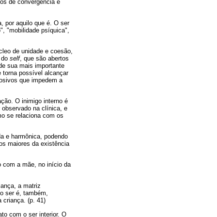
tos de convergência e
a, por aquilo que é. O ser
", "mobilidade psíquica",
leo de unidade e coesão,
s do
self
, que são abertos
 de sua mais importante
e torna possível alcançar
rosivos que impedem a
ção. O inimigo interno é
 observado na clínica, e
mo se relaciona com os
da e harmônica, podendo
ios maiores da existência
o com a mãe, no início da
iança, a matriz
rio ser é, também,
criança. (p. 41)
to com o ser interior. O