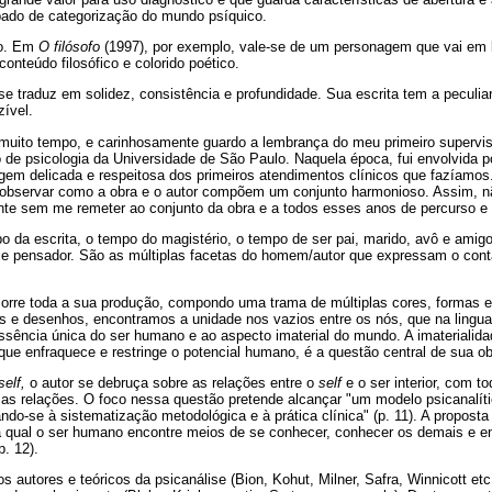
ipado de categorização do mundo psíquico.
ão. Em
O filósofo
(1997), por exemplo, vale-se de um personagem que vai em 
conteúdo filosófico e colorido poético.
se traduz em solidez, consistência e profundidade. Sua escrita tem a peculiar
zível.
muito tempo, e carinhosamente guardo a lembrança do meu primeiro supervis
de psicologia da Universidade de São Paulo. Naquela época, fui envolvida po
em delicada e respeitosa dos primeiros atendimentos clínicos que fazíamo
 observar como a obra e o autor compõem um conjunto harmonioso. Assim, n
ente sem me remeter ao conjunto da obra e a todos esses anos de percurso
o da escrita, o tempo do magistério, o tempo de ser pai, marido, avô e ami
 pensador. São as múltiplas facetas do homem/autor que expressam o cont
rcorre toda a sua produção, compondo uma trama de múltiplas cores, formas 
tos e desenhos, encontramos a unidade nos vazios entre os nós, que na ling
à essência única do ser humano e ao aspecto imaterial do mundo. A imateriali
que enfraquece e restringe o potencial humano, é a questão central de sua ob
self,
o autor se debruça sobre as relações entre o
self
e o ser interior, com 
as relações. O foco nessa questão pretende alcançar "um modelo psicanalít
o-se à sistematização metodológica e à prática clínica" (p. 11). A proposta
 qual o ser humano encontre meios de se conhecer, conhecer os demais e enf
p. 12).
s autores e teóricos da psicanálise (Bion, Kohut, Milner, Safra, Winnicott e