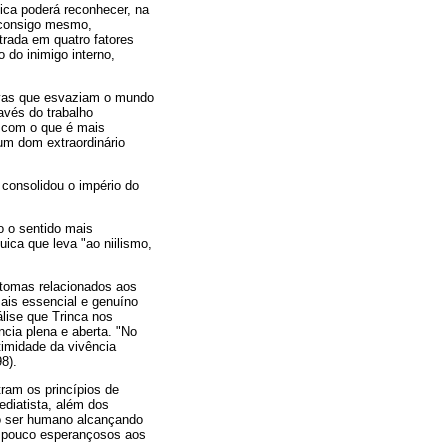
nica poderá reconhecer, na
o consigo mesmo,
trada em quatro fatores
 do inimigo interno,
tivas que esvaziam o mundo
avés do trabalho
o com o que é mais
 um dom extraordinário
 consolidou o império do
o o sentido mais
ica que leva "ao niilismo,
ntomas relacionados aos
is essencial e genuíno
lise que Trinca nos
cia plena e aberta. "No
timidade da vivência
8).
ram os princípios de
diatista, além dos
 o ser humano alcançando
 e pouco esperançosos aos