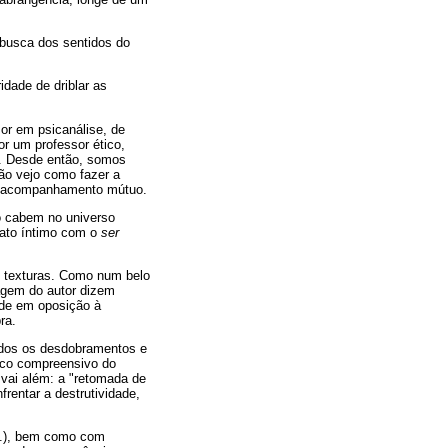
busca dos sentidos do
idade de driblar as
or em psicanálise, de
r um professor ético,
s. Desde então, somos
ão vejo como fazer a
 e acompanhamento mútuo.
go cabem no universo
ato íntimo com o
ser
e texturas. Como num belo
uagem do autor dizem
dade em oposição à
ra.
todos os desdobramentos e
ico compreensivo do
 vai além: a "retomada de
rentar a destrutividade,
tc.), bem como com