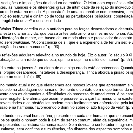
 seduções e imposições da ditadura da matéria. O leitor com experiência clí
tes, as nuances e os diferentes graus de intimidade da relação do indivídu
iares de estar no mundo. A proposta é de uma psicanálise compreensiva, cen
núcleo estrutural e dinâmico de todas as perturbações psíquicas: constelação
 fragilidade de
self
e sensorialidade.
 Walter Trinca acredita que o antídoto para as forças devastadoras e destru
ial está no amor à vida, que passa antes pelo amor a si mesmo como ser. Atr
a a libertação da mente, em busca de um modo aberto e propiciador do contat
ão sensorialidade.
"A consciência de si, que é a experiência de ter um ser, é
osição dos seres humanos" (p. 93).
reflexões adquirem relevância no mundo de hoje. Diz o autor: "o século XXI
sificação ... um ruído que sufoca, oprime e suprime o silêncio interior" (p. 87).
ídio entre os jovens é um alerta de que algo errado está acontecendo. Quand
i próprio desaparece, instala-se a desesperança. Trinca aborda a prisão psíqu
o e ao suicídio" (p. 89).
 no mundo atual e no que oferecemos aos nossos jovens que apresentam si
scuido na abordagem do humano. Somente o contato com o que temos de ma
mento com as demandas e dificuldades do processo de amadurecer. A psicaná
sse resgate. Ele afirma que assim é possível alcançar harmonia, uma existên
adversidades e os obstáculos podem mais facilmente ser enfrentados pela in
esão e na harmonia, favorecendo o domínio sobre o lado trágico da vida" (p. 9
sse fundo universal humanitário, presente em cada ser humano, que se encont
, pelos quais o homem pode ir além do senso comum, além da experiência ime
tão presentes na história da humanidade. Sem dúvida, é confortador imaginar
luminosa, sem conflitos e turbulências, tão distante dos aspectos sombrios