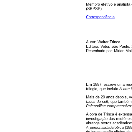
Membro efetivo e analista 
(SBPSP)
Correspondência
Autor: Walter Trinca
Editora: Vetor, São Paulo,
Resenhado por: Mirian Mal
Em 1997, escrevi uma res
trilogia, que incluía
A arte 
Mais de 20 anos depois, ve
faces do self,
que também 
Psicanálise compreensiva
A obra de Trinca é extensa
investigação dos mistérios
abrange textos acadêmicos
A personalidadefóbica
(199
de investigação clínica de