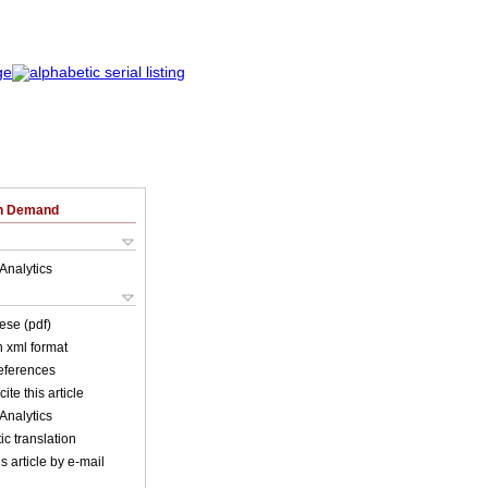
on Demand
Analytics
ese (pdf)
in xml format
references
ite this article
Analytics
c translation
s article by e-mail