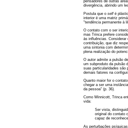
pensadores de outras área
divergência, abrindo um le
Postula que o
self
é plásti
interior é uma matriz primá
"tendência permanente à lib
O contato com o ser inter
mas Trinca prefere conside
às influências. Considerar
contribuição, que diz resp
uma sintonia com determin
plena realização do potenc
O autor admite a pulsão d
um subproduto da pulsão de
suas particularidades são 
demais fatores na configu
Quanto maior for o contato
chegar a ser uma instância
da pessoa" (p. 36).
Como Winnicott, Trinca ent
vida:
Ser vista, distingu
original do contato 
capaz de reconhecer
As perturbações psíquicas 