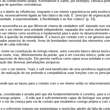
s do conhecimento (Blake, Krishnamurti e Sartre, por exemplo). Destaca pon
que de questões convidativas.
co e aberto às influências, enquanto o ser interior caracteriza-se pela essênci
ria, essencialmente ligada ao fato básico da vida. É "princípio de organização
erdade, à espontaneidade, à flexibilidade e ao fluir criativo" (p. 23).
ior assemelha-se ao que Winnicott chama de
verdadeiro self,
baseado num núc
rar o ser interior uma entidade independente, separada dos outros elemento
 o ser interior como essência é fundamental para o autor no desenvolvimento
eito à questão da imaterialidade. É a busca por contato com o ser genuíno qu
ados aspectos do mundo, livres do bombardeio sensorial dos elementos cor
ial de cada indivíduo.
e morte na constituição do
inimigo interno,
outro conceito básico dessa teoriza
 morte, mas, diferentemente da pulsão, que é um conceito teórico, pode ser
passíveis de descrição. Ele permite verificar como opera essa entidade e co
ração das diversas perturbações psíquicas.
 com o ser interior, "mais o
self
será beneficiário de uma existência organiza
 de realização do ser profundo e compatibilizar suas funções com os princíp
ende que as bases para o contato com o ser interior estão no relacionament
ida, considerada e amada pelo que ela fundamentalmente é constitui, para a cr
consigo própria. ... A mãe que é suficientemente capaz de distinguir seu próp
 o ser da criança pela via de contato que estabelece consigo própria e com a 
e o sofrimento imposto por estereotipias e restrições advêm da falta de conta