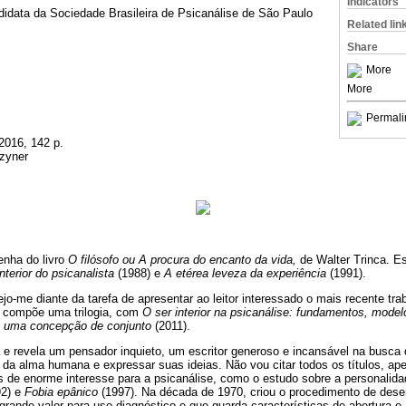
Indicators
didata da Sociedade Brasileira de Psicanálise de São Paulo
Related lin
Share
More
More
Permali
 2016, 142 p.
zyner
enha do livro
O filósofo ou A procura do encanto da vida,
de Walter Trinca. E
interior do psicanalista
(1988) e
A etérea leveza da experiência
(1991).
jo-me diante da tarefa de apresentar ao leitor interessado o mais recente tra
compõe uma trilogia, com
O ser interior na psicanálise: fundamentos, mode
: uma concepção de conjunto
(2011).
 e revela um pensador inquieto, um escritor generoso e incansável na busca
 da alma humana e expressar suas ideias. Não vou citar todos os títulos, ap
 de enorme interesse para a psicanálise, como o estudo sobre a personalidad
2) e
Fobia epânico
(1997). Na década de 1970, criou o procedimento de dese
 grande valor para uso diagnóstico e que guarda características de abertura 