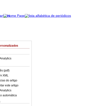
ersonalizados
Analytics
ês (pdf)
em XML
cias do artigo
tar este artigo
Analytics
o automática
s