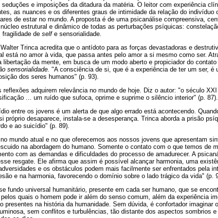
 seduções e imposições da ditadura da matéria. O leitor com experiência clí
tes, as nuances e os diferentes graus de intimidade da relação do indivídu
iares de estar no mundo. A proposta é de uma psicanálise compreensiva, cen
núcleo estrutural e dinâmico de todas as perturbações psíquicas: constelação
 fragilidade de
self
e sensorialidade.
 Walter Trinca acredita que o antídoto para as forças devastadoras e destru
ial está no amor à vida, que passa antes pelo amor a si mesmo como ser. Atr
a a libertação da mente, em busca de um modo aberto e propiciador do contat
ão sensorialidade.
"A consciência de si, que é a experiência de ter um ser, é
osição dos seres humanos" (p. 93).
reflexões adquirem relevância no mundo de hoje. Diz o autor: "o século XXI
sificação ... um ruído que sufoca, oprime e suprime o silêncio interior" (p. 87).
ídio entre os jovens é um alerta de que algo errado está acontecendo. Quand
i próprio desaparece, instala-se a desesperança. Trinca aborda a prisão psíqu
o e ao suicídio" (p. 89).
 no mundo atual e no que oferecemos aos nossos jovens que apresentam si
scuido na abordagem do humano. Somente o contato com o que temos de ma
mento com as demandas e dificuldades do processo de amadurecer. A psicaná
sse resgate. Ele afirma que assim é possível alcançar harmonia, uma existên
adversidades e os obstáculos podem mais facilmente ser enfrentados pela in
esão e na harmonia, favorecendo o domínio sobre o lado trágico da vida" (p. 9
sse fundo universal humanitário, presente em cada ser humano, que se encont
, pelos quais o homem pode ir além do senso comum, além da experiência ime
tão presentes na história da humanidade. Sem dúvida, é confortador imaginar
luminosa, sem conflitos e turbulências, tão distante dos aspectos sombrios