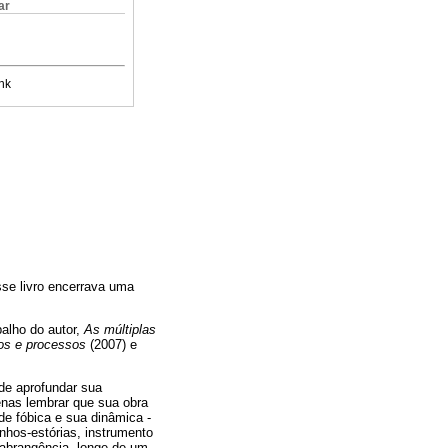
ar
nk
sse livro encerrava uma
balho do autor,
As múltiplas
los e processos
(2007) e
 de aprofundar sua
enas lembrar que sua obra
e fóbica e sua dinâmica -
nhos-estórias, instrumento
e abrangência, longe de um