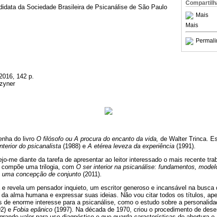
Compartilh
didata da Sociedade Brasileira de Psicanálise de São Paulo
Mais
Mais
Permali
 2016, 142 p.
zyner
enha do livro
O filósofo ou A procura do encanto da vida,
de Walter Trinca. E
interior do psicanalista
(1988) e
A etérea leveza da experiência
(1991).
jo-me diante da tarefa de apresentar ao leitor interessado o mais recente tra
compõe uma trilogia, com
O ser interior na psicanálise: fundamentos, mode
: uma concepção de conjunto
(2011).
 e revela um pensador inquieto, um escritor generoso e incansável na busca
 da alma humana e expressar suas ideias. Não vou citar todos os títulos, ap
 de enorme interesse para a psicanálise, como o estudo sobre a personalidad
2) e
Fobia epânico
(1997). Na década de 1970, criou o procedimento de dese
 grande valor para uso diagnóstico e que guarda características de abertura 