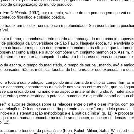
ipado de categorização do mundo psíquico.
ão. Em
O filósofo
(1997), por exemplo, vale-se de um personagem que vai em 
conteúdo filosófico e colorido poético.
se traduz em solidez, consistência e profundidade. Sua escrita tem a peculiar
zível.
muito tempo, e carinhosamente guardo a lembrança do meu primeiro supervis
de psicologia da Universidade de São Paulo. Naquela época, fui envolvida po
em delicada e respeitosa dos primeiros atendimentos clínicos que fazíamo
 observar como a obra e o autor compõem um conjunto harmonioso. Assim, n
ente sem me remeter ao conjunto da obra e a todos esses anos de percurso
o da escrita, o tempo do magistério, o tempo de ser pai, marido, avô e ami
 pensador. São as múltiplas facetas do homem/autor que expressam o cont
rcorre toda a sua produção, compondo uma trama de múltiplas cores, formas 
tos e desenhos, encontramos a unidade nos vazios entre os nós, que na ling
à essência única do ser humano e ao aspecto imaterial do mundo. A imateriali
que enfraquece e restringe o potencial humano, é a questão central de sua ob
self,
o autor se debruça sobre as relações entre o
self
e o ser interior, com 
as relações. O foco nessa questão pretende alcançar "um modelo psicanalít
o-se à sistematização metodológica e à prática clínica" (p. 11). A proposta
 qual o ser humano encontre meios de se conhecer, conhecer os demais e enf
p. 12).
s autores e teóricos da psicanálise (Bion, Kohut, Milner, Safra, Winnicott e