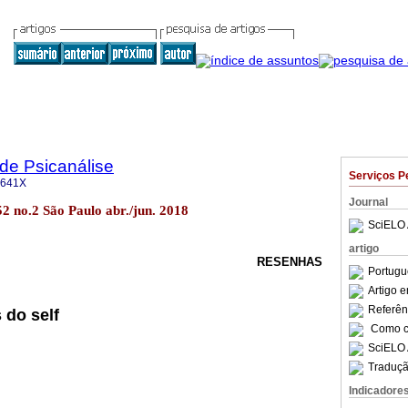
 de Psicanálise
Serviços P
-641X
Journal
52 no.2 São Paulo abr./jun. 2018
SciELO 
artigo
RESENHAS
Portugu
Artigo 
Referên
 do self
Como ci
SciELO 
Traduçã
Indicadore