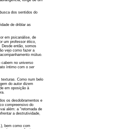
busca dos sentidos do
idade de driblar as
or em psicanálise, de
r um professor ético,
s. Desde então, somos
ão vejo como fazer a
 e acompanhamento mútuo.
go cabem no universo
ato íntimo com o
ser
e texturas. Como num belo
uagem do autor dizem
dade em oposição à
ra.
todos os desdobramentos e
ico compreensivo do
 vai além: a "retomada de
rentar a destrutividade,
tc.), bem como com