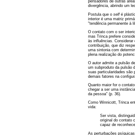
pensadores de outras área
divergência, abrindo um le
Postula que o
self
é plásti
interior é uma matriz primá
"tendência permanente à lib
O contato com o ser inter
mas Trinca prefere conside
às influências. Considerar
contribuição, que diz resp
uma sintonia com determin
plena realização do potenc
O autor admite a pulsão d
um subproduto da pulsão de
suas particularidades são 
demais fatores na configu
Quanto maior for o contato
chegar a ser uma instância
da pessoa" (p. 36).
Como Winnicott, Trinca ent
vida:
Ser vista, distingu
original do contato 
capaz de reconhecer
As perturbações psíquicas 