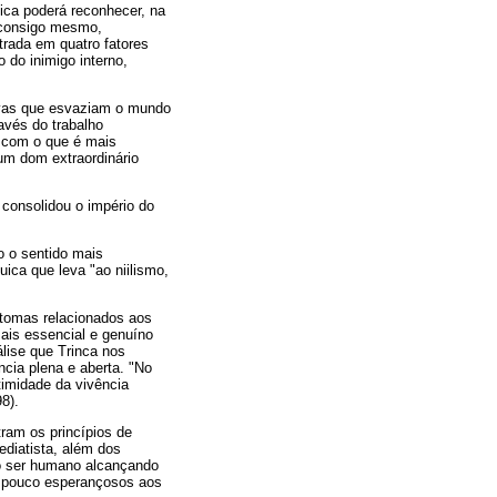
nica poderá reconhecer, na
o consigo mesmo,
trada em quatro fatores
 do inimigo interno,
tivas que esvaziam o mundo
avés do trabalho
o com o que é mais
 um dom extraordinário
 consolidou o império do
o o sentido mais
ica que leva "ao niilismo,
ntomas relacionados aos
is essencial e genuíno
lise que Trinca nos
cia plena e aberta. "No
timidade da vivência
8).
ram os princípios de
diatista, além dos
 o ser humano alcançando
 e pouco esperançosos aos