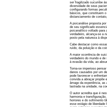
ser fragilizado sucumbe às
diversidade de seus pacien
configurando formas pecul
básicos, que constituem o 
distanciamento de contato,
A psicanálise proposta por
de seu significado essenc
psicanalítico voltado par
verdadeiro, alcança-se a
n
posto pela natureza à disp
Cabe destacar como essas 
ruído, da poluição e da coi
A maior ocorrência de suic
verdadeiro do mundo e de s
à evasão da vida, ao absurd
Torna-se imperioso pensar
danos causados por um de
pode favorecer o enfrenta
convida a abraçar propõe e
âmago da experiência, as 
lastrada na unidade, na co
O autor acredita que é ne
harmonia e transfiguração
horrores e do sofrimento 
esse estágio de liberdade 