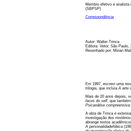
Membro efetivo e analista 
(SBPSP)
Correspondência
Autor: Walter Trinca
Editora: Vetor, São Paulo,
Resenhado por: Mirian Mal
Em 1997, escrevi uma res
trilogia, que incluía
A arte 
Mais de 20 anos depois, ve
faces do self,
que também 
Psicanálise compreensiva
A obra de Trinca é extensa
investigação dos mistérios
abrange textos acadêmicos
A personalidadefóbica
(199
de investigação clínica de