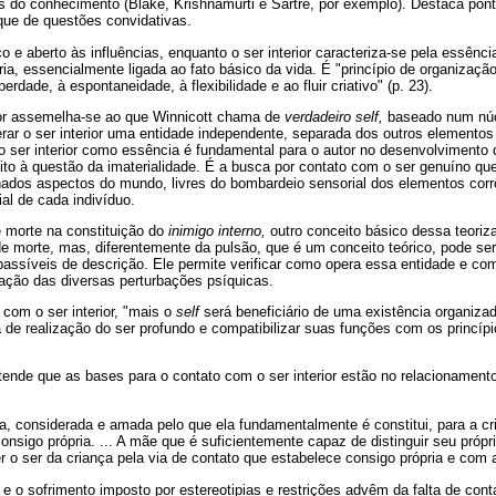
s do conhecimento (Blake, Krishnamurti e Sartre, por exemplo). Destaca pon
que de questões convidativas.
co e aberto às influências, enquanto o ser interior caracteriza-se pela essênci
ria, essencialmente ligada ao fato básico da vida. É "princípio de organização
erdade, à espontaneidade, à flexibilidade e ao fluir criativo" (p. 23).
ior assemelha-se ao que Winnicott chama de
verdadeiro self,
baseado num núc
rar o ser interior uma entidade independente, separada dos outros elemento
 o ser interior como essência é fundamental para o autor no desenvolvimento
eito à questão da imaterialidade. É a busca por contato com o ser genuíno qu
ados aspectos do mundo, livres do bombardeio sensorial dos elementos cor
ial de cada indivíduo.
e morte na constituição do
inimigo interno,
outro conceito básico dessa teoriza
 morte, mas, diferentemente da pulsão, que é um conceito teórico, pode ser
passíveis de descrição. Ele permite verificar como opera essa entidade e co
ração das diversas perturbações psíquicas.
 com o ser interior, "mais o
self
será beneficiário de uma existência organiza
 de realização do ser profundo e compatibilizar suas funções com os princíp
ende que as bases para o contato com o ser interior estão no relacionament
ida, considerada e amada pelo que ela fundamentalmente é constitui, para a cr
consigo própria. ... A mãe que é suficientemente capaz de distinguir seu próp
 o ser da criança pela via de contato que estabelece consigo própria e com a 
e o sofrimento imposto por estereotipias e restrições advêm da falta de conta