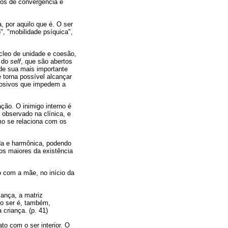
tos de convergência e
a, por aquilo que é. O ser
", "mobilidade psíquica",
leo de unidade e coesão,
s do
self
, que são abertos
 de sua mais importante
e torna possível alcançar
rosivos que impedem a
ção. O inimigo interno é
 observado na clínica, e
mo se relaciona com os
da e harmônica, podendo
ios maiores da existência
o com a mãe, no início da
iança, a matriz
rio ser é, também,
criança. (p. 41)
to com o ser interior. O