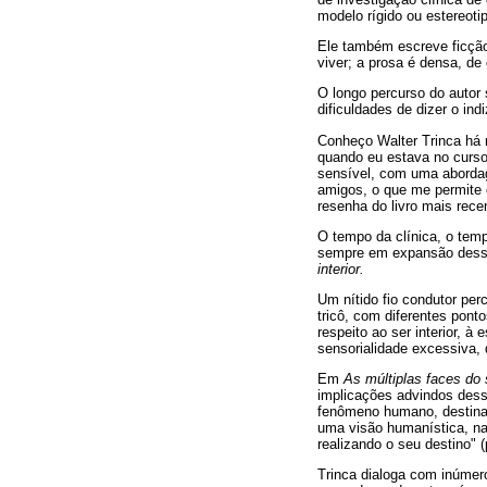
modelo rígido ou estereot
Ele também escreve ficç
viver; a prosa é densa, de 
O longo percurso do autor 
dificuldades de dizer o indi
Conheço Walter Trinca há 
quando eu estava no curso 
sensível, com uma abordag
amigos, o que me permite
resenha do livro mais rec
O tempo da clínica, o temp
sempre em expansão desse
interior.
Um nítido fio condutor pe
tricô, com diferentes pon
respeito ao ser interior, 
sensorialidade excessiva, 
Em
As múltiplas faces do 
implicações advindos dess
fenômeno humano, destinand
uma visão humanística, na
realizando o seu destino" (
Trinca dialoga com inúmero