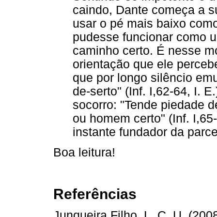
caindo, Dante começa a su
usar o pé mais baixo como
pudesse funcionar como um
caminho certo. É nesse mo
orientação que ele percebe
que por longo silêncio em
de-serto" (Inf. I,62-64, I. E.
socorro: "Tende piedade d
ou homem certo" (Inf. I,65-
instante fundador da parcer
Boa leitura!
Referências
Junqueira Filho, L. C. U. (200