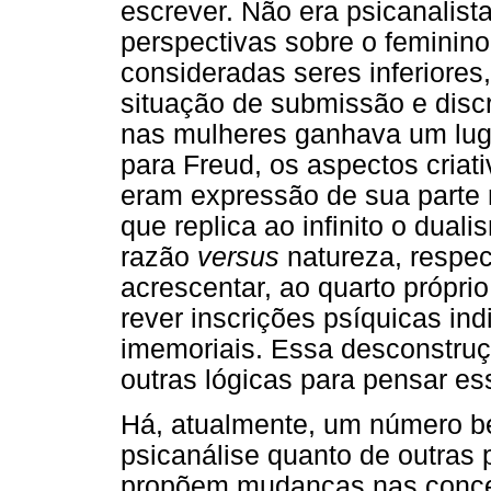
escrever. Não era psicanalist
perspectivas sobre o feminino
consideradas seres inferiores,
situação de submissão e disc
nas mulheres ganhava um lug
para Freud, os aspectos criat
eram expressão de sua parte m
que replica ao infinito o dua
razão
versus
natureza, respec
acrescentar, ao quarto própri
rever inscrições psíquicas ind
imemoriais. Essa desconstrução
outras lógicas para pensar e
Há, atualmente, um número be
psicanálise quanto de outras 
propõem mudanças nas concep