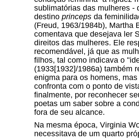
sublimatórias das mulheres -
destino
princeps
da feminilid
(Freud, 1963/1984b), Martha B
comentava que desejava ler Stu
direitos das mulheres. Ele re
recomendável, já que as mulh
filhos, tal como indicava o "id
(1933[1932]/1986a) também re
enigma para os homens, mas 
confronta com o ponto de vist
finalmente, por reconhecer se
poetas um saber sobre a cond
fora de seu alcance.
Na mesma época, Virginia Wo
necessitava de um quarto próp