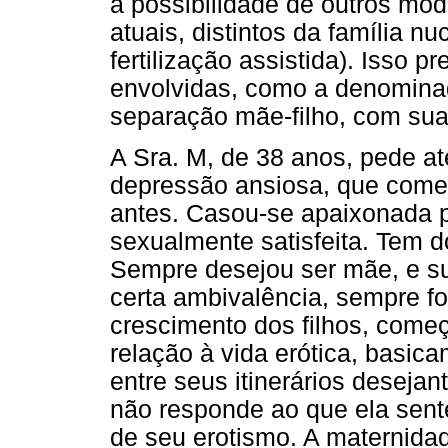
a possibilidade de outros mod
atuais, distintos da família 
fertilização assistida). Isso p
envolvidas, como a denominad
separação mãe-filho, com suas
A Sra. M, de 38 anos, pede a
depressão ansiosa, que com
antes. Casou-se apaixonada p
sexualmente satisfeita. Tem d
Sempre desejou ser mãe, e s
certa ambivalência, sempre f
crescimento dos filhos, começ
relação à vida erótica, basic
entre seus itinerários desejan
não responde ao que ela se
de seu erotismo. A maternida