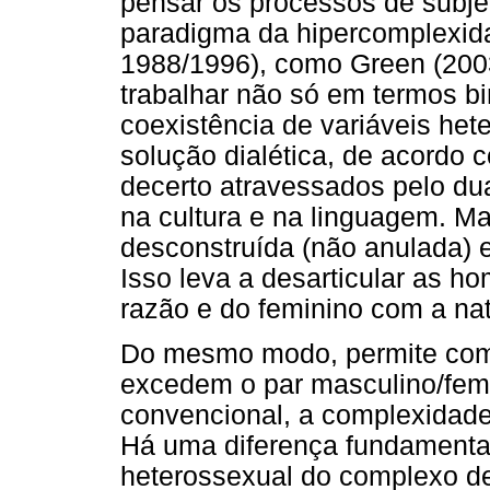
pensar os processos de subj
paradigma da hipercomplexida
1988/1996), como Green (2003
trabalhar não só em termos b
coexistência de variáveis h
solução dialética, de acordo 
decerto atravessados pelo du
na cultura e na linguagem. M
desconstruída (não anulada) 
Isso leva a desarticular as 
razão e do feminino com a na
Do mesmo modo, permite comp
excedem o par masculino/femi
convencional, a complexidad
Há uma diferença fundamental 
heterossexual do complexo de