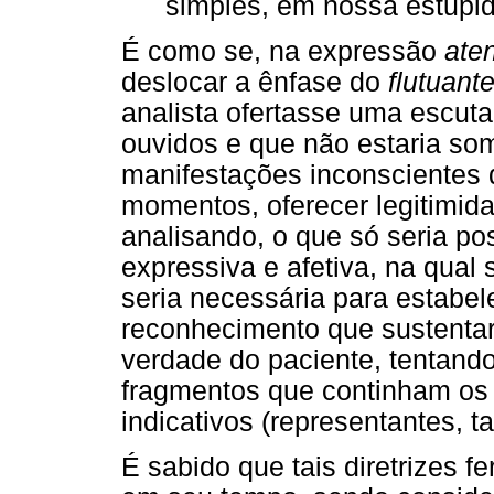
simples, em nossa estupid
É como se, na expressão
aten
deslocar a ênfase do
flutuant
analista ofertasse uma escut
ouvidos e que não estaria som
manifestações inconscientes d
momentos, oferecer legitimid
analisando, o que só seria po
expressiva e afetiva, na qua
seria necessária para estabel
reconhecimento que sustentar
verdade do paciente, tentand
fragmentos que continham os
indicativos (representantes, t
É sabido que tais diretrizes 