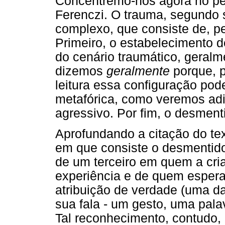
Concentremo-nos agora no per
Ferenczi. O trauma, segundo
complexo, que consiste de, p
Primeiro, o estabelecimento d
do cenário traumático, geralm
dizemos
geralmente
porque, p
leitura essa configuração po
metafórica, como veremos adi
agressivo. Por fim, o desment
Aprofundando a citação do te
em que consiste o desmentido?
de um terceiro em quem a cria
experiência e de quem esperar
atribuição de verdade (uma d
sua fala - um gesto, uma pala
Tal reconhecimento, contudo, n