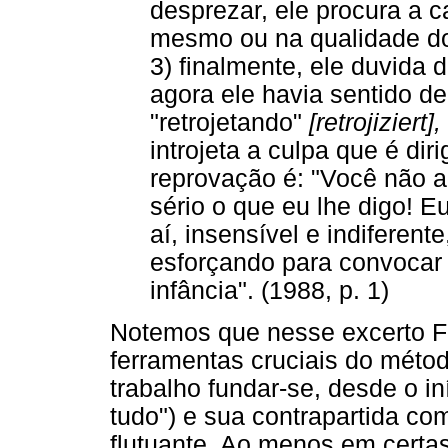
desprezar, ele procura a c
mesmo ou na qualidade do
3) finalmente, ele duvida 
agora ele havia sentido d
"retrojetando"
[retrojiziert],
introjeta a culpa que é dir
reprovação é: "Você não a
sério o que eu lhe digo! 
aí, insensível e indiferen
esforçando para convocar
infância". (1988, p. 1)
Notemos que nesse excerto F
ferramentas cruciais do métod
trabalho fundar-se, desde o in
tudo") e sua contrapartida co
flutuante. Ao menos em certas