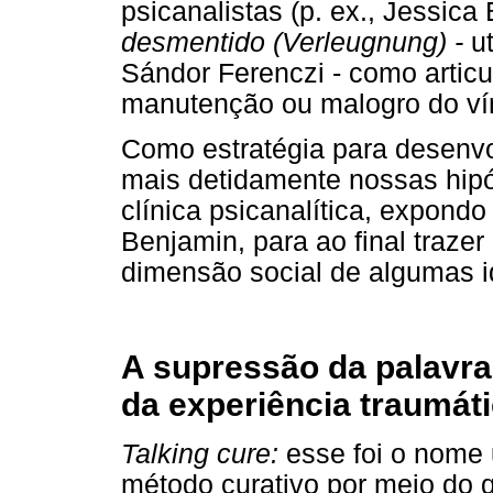
psicanalistas (p. ex., Jessic
desmentido (Verleugnung) -
ut
Sándor Ferenczi - como articu
manutenção ou malogro do vín
Como estratégia para desenv
mais detidamente nossas hipó
clínica psicanalítica, expond
Benjamin, para ao final traz
dimensão social de algumas i
A supressão da palavr
da experiência traumát
Talking cure:
esse foi o nome 
método curativo por meio do q