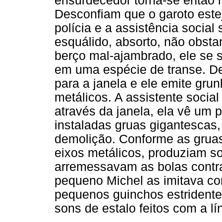
ensurdecedor torna-se então 
Desconfiam que o garoto este
polícia e a assistência socia
esquálido, absorto, não obst
berço mal-ajambrado, ele se 
em uma espécie de transe. De
para a janela e ele emite gr
metálicos. A assistente socia
através da janela, ela vê um 
instaladas gruas gigantescas
demolição. Conforme as gruas
eixos metálicos, produziam s
arremessavam as bolas contra
pequeno Michel as imitava c
pequenos guinchos estridente
sons de estalo feitos com a lí