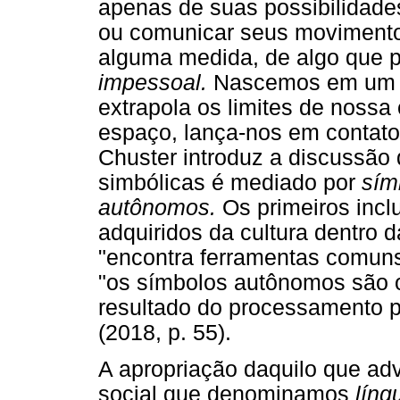
apenas de suas possibilidades
ou comunicar seus moviment
alguma medida, de algo que 
impessoal.
Nascemos em um te
extrapola os limites de noss
espaço, lança-nos em contato
Chuster introduz a discussão
simbólicas é mediado por
sím
autônomos.
Os primeiros incl
adquiridos da cultura dentro d
"encontra ferramentas comuns 
"os símbolos autônomos são o
resultado do processamento p
(2018, p. 55).
A apropriação daquilo que ad
social que denominamos
líng