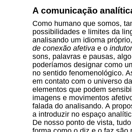
A comunicação analític
Como humano que somos, tamb
possibilidades e limites da l
analisando um idioma própri
de conexão afetiva
e o
induto
sons, palavras e pausas, algo
poderíamos designar como um
no sentido fenomenológico. As
em contato com o universo d
elementos que podem sensibili
imagens e movimentos afetiv
falada do analisando. A propo
a introduzir no espaço analíti
De nosso ponto de vista, tudo 
forma como o diz e o faz são