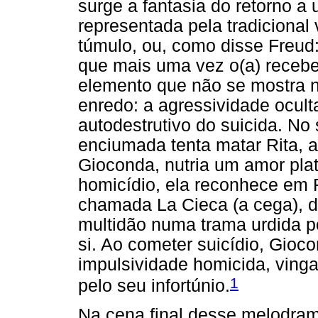
surge a fantasia do retorno a 
representada pela tradiciona
túmulo, ou, como disse Freud:
que mais uma vez o(a) recebe"
elemento que não se mostra n
enredo: a agressividade ocult
autodestrutivo do suicida. N
enciumada tenta matar Rita, a
Gioconda, nutria um amor pla
homicídio, ela reconhece em 
chamada La Cieca (a cega), d
multidão numa trama urdida p
si. Ao cometer suicídio, Gioc
impulsividade homicida, ving
1
pelo seu infortúnio.
Na cena final desse melodram