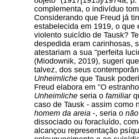
objeto" (1917[1915]/1974a, p. 
complementa, o indivíduo tom
Considerando que Freud já t
estabelecida em 1919, o que e
violento suicídio de Tausk? T
despedida eram carinhosas, 
atestariam a sua "perfeita lu
(Miodownik, 2019), sugeri qu
talvez, dos seus contemporâne
Unheimliche
que Tausk poderi
Freud elabora em "O estranho
Unheimliche
seria o
familiar
qu
caso de Tausk - assim como
homem da areia
-, seria o
não 
dissociado ou foracluído, com
alcançou representação psíqu