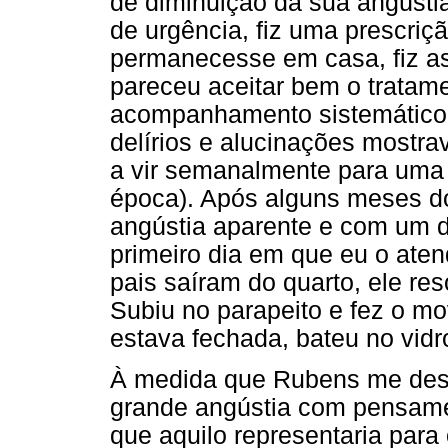
de diminuição da sua angústi
de urgência, fiz uma prescriçã
permanecesse em casa, fiz as
pareceu aceitar bem o tratam
acompanhamento sistemático.
delírios e alucinações mostr
a vir semanalmente para uma p
época). Após alguns meses do
angústia aparente e com um di
primeiro dia em que eu o at
pais saíram do quarto, ele res
Subiu no parapeito e fez o mo
estava fechada, bateu no vidro
À medida que Rubens me desc
grande angústia com pensamen
que aquilo representaria para 