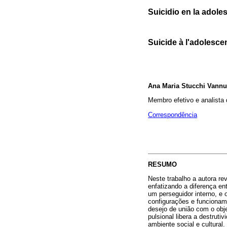
Suicidio en la adole
Suicide à l'adolesce
Ana Maria Stucchi Vannu
Membro efetivo e analista
Correspondência
RESUMO
Neste trabalho a autora re
enfatizando a diferença en
um perseguidor interno, e 
configurações e funcionam
desejo de união com o obje
pulsional libera a destrut
ambiente social e cultural