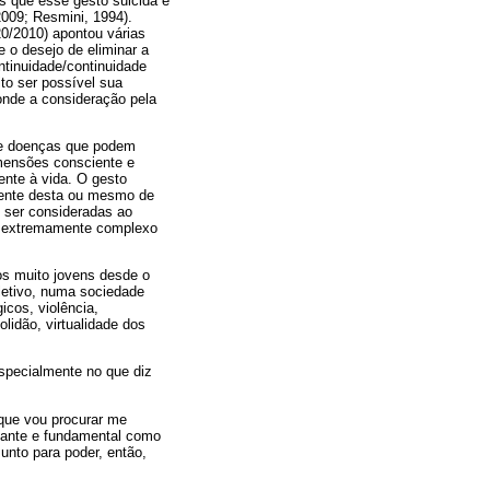
s que esse gesto suicida é
009; Resmini, 1994).
0/2010) apontou várias
e o desejo de eliminar a
ntinuidade/continuidade
ito ser possível sua
onde a consideração pela
s e doenças que podem
imensões consciente e
ente à vida. O gesto
rente desta ou mesmo de
m ser consideradas ao
go extremamente complexo
os muito jovens desde o
letivo, numa sociedade
icos, violência,
olidão, virtualidade dos
especialmente no que diz
 que vou procurar me
rtante e fundamental como
unto para poder, então,