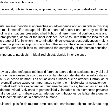
de da condição humana.
ulsional, pulsão de morte, onipotência, narcisismo, objeto idealizado, negação
isits several theoretical approaches on adolescence and on suicide in this sta
to kill oneself to escape this life in search of another one, or to try to elimi
 clinical situations presented shed light on different mental configurations and
mnipotence, denial of the inner violence, desire to unite with the idealized o
is stage of life, in which the termination drive releases destructiveness makin
 from the pulsatory explosion and from the sociocultural environment. The work
 amplify our possibilities to understand the complexity of the human condition
nipotence, narcissism, idealized object, denial, inner violence
 revisa varios enfoques teóricos diferentes acerca de la adolescencia y del sui
ncia entre el deseo de suicidarse - con la intención de abandonar esta vida en
o - y el deseo de morir. Las situaciones clínicas que se ofrecen ilustran las d
ejemplificando aspectos importantes como la omnipotencia, la negación de la 
to idealizado y las experiencias francamente psicóticas, frecuentes en esta f
a destructividad, volviendo la personalidad vulnerable a los elementos proveni
ial y cultural. El trabajo aporta, además, contribuciones de la literatura que 
er la complejidad de la condición humana.
ulsional, pulsión de muerte, omnipotencia, narcisismo, objeto idealizado, nega