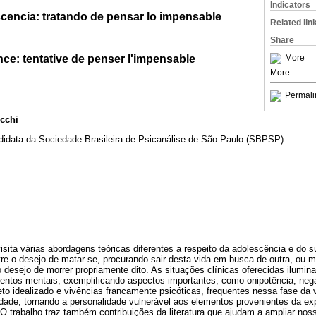
Indicators
scencia: tratando de pensar lo impensable
Related lin
Share
nce: tentative de penser l'impensable
More
More
Permali
cchi
 didata da Sociedade Brasileira de Psicanálise de São Paulo (SBPSP)
visita várias abordagens teóricas diferentes a respeito da adolescência e do s
tre o desejo de matar-se, procurando sair desta vida em busca de outra, ou 
o desejo de morrer propriamente dito. As situações clínicas oferecidas ilumin
entos mentais, exemplificando aspectos importantes, como onipotência, nega
to idealizado e vivências francamente psicóticas, frequentes nessa fase da 
ividade, tornando a personalidade vulnerável aos elementos provenientes da ex
. O trabalho traz também contribuições da literatura que ajudam a ampliar nos