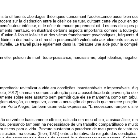
evisite différents abordages théoriques concernant l'adolescence aussi bien qu
'accent sur la distinction entre le désir de se tuer, quittant cette vie pour en 
persécuteur intérieur, et le désir de mourir proprement dit. Les cas cliniques 
nements mentaux, en illustrant certains aspects importants comme la toute-pui
ir d'union à l'objet idéalisé et des vécus franchement psychotiques, fréquents 
 libère la destructivité et rend la personnalité vulnérable aux éléments issus d
lturelle. Le travail puise également dans la littérature une aide pour la compr
nnelle, pulsion de mort, toute-puissance, narcissisme, objet idéalisé, négation
preitada: revitalizar a vida em condições insustentáveis e impensáveis. Al
ote, 2012) chamam sempre a atenção para a possibilidade de prevenção do 
tamente sobre este assunto sem permitir que ele se mantenha como um tabu, 
 glamurização, ou negativo, como a acusação de pecado que merece punição
s em Porto Alegre, também usam esta expressão: "É necessário romper o silên
ção do vértice basicamente clínico, calcada em meu ofício, a psicanálise, e
dos, pensando também na necessidade de um trabalho compartilhado e multidi
riscos para a vida. Procuro sustentar o paradoxo de meu ponto de vista no 
e suicídio: na cesura (Bion, 1981) entre a tentativa de resgate das condições 