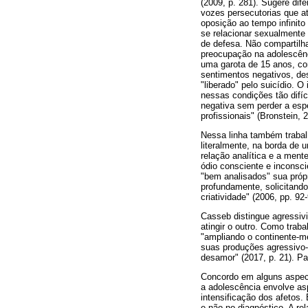
(2009, p. 281). Sugere dife
vozes persecutorias que 
oposição ao tempo infinito
se relacionar sexualmente
de defesa. Não compartilha
preocupação na adolescênc
uma garota de 15 anos, com
sentimentos negativos, de
"liberado" pelo suicídio. O
nessas condições tão difí
negativa sem perder a espe
profissionais" (Bronstein, 
Nessa linha também trabalh
literalmente, na borda de 
relação analítica e a ment
ódio consciente e inconsci
"bem analisados" sua própr
profundamente, solicitan
criatividade" (2006, pp. 92-
Casseb distingue agressivid
atingir o outro. Como trab
"ampliando o continente-men
suas produções agressivo-v
desamor" (2017, p. 21). Par
Concordo em alguns aspec
a adolescência envolve as
intensificação dos afetos.
e não no diagnóstico. A re