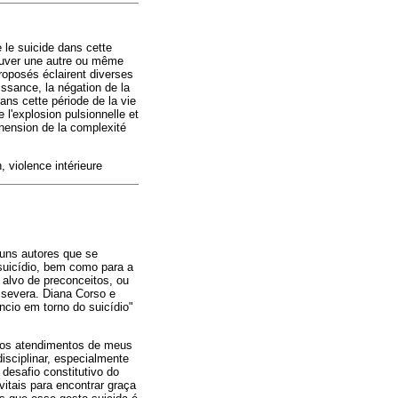
e le suicide dans cette
trouver une autre ou même
proposés éclairent diverses
ssance, la négation de la
dans cette période de la vie
e l'explosion pulsionnelle et
éhension de la complexité
, violence intérieure
guns autores que se
suicídio, bem como para a
alvo de preconceitos, ou
 severa. Diana Corso e
cio em torno do suicídio"
 nos atendimentos de meus
sciplinar, especialmente
desafio constitutivo do
vitais para encontrar graça