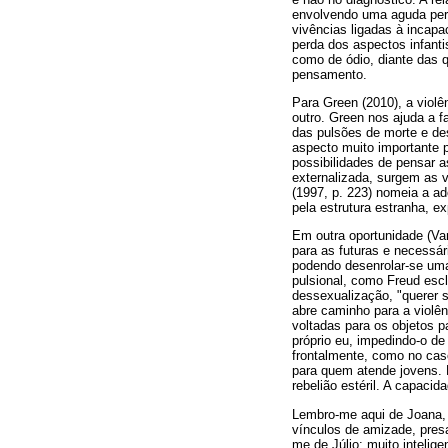
envolvendo uma aguda perc
vivências ligadas à incapa
perda dos aspectos infant
como de ódio, diante das q
pensamento.
Para Green (2010), a violê
outro. Green nos ajuda a f
das pulsões de morte e de
aspecto muito importante 
possibilidades de pensar a
externalizada, surgem as 
(1997, p. 223) nomeia a a
pela estrutura estranha, ex
Em outra oportunidade (Van
para as futuras e necessár
podendo desenrolar-se uma
pulsional, como Freud escl
dessexualização, "querer s
abre caminho para a violên
voltadas para os objetos p
próprio eu, impedindo-o de
frontalmente, como no caso 
para quem atende jovens. M
rebelião estéril. A capaci
Lembro-me aqui de Joana, 
vínculos de amizade, presa
me de Júlio: muito intelig