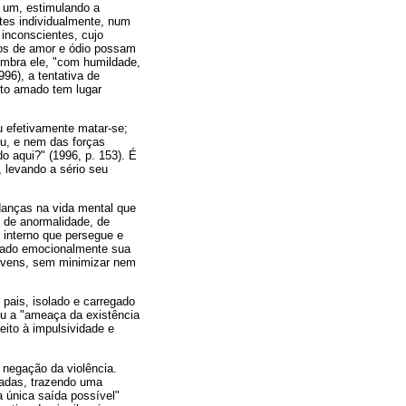
a um, estimulando a
ntes individualmente, num
inconscientes, cujo
los de amor e ódio possam
lembra ele, "com humildade,
96), a tentativa de
to amado tem lugar
ou efetivamente matar-se;
eu, e nem das forças
o aqui?" (1996, p. 153). É
, levando a sério seu
danças na vida mental que
 de anormalidade, de
o interno que persegue e
borado emocionalmente sua
 jovens, sem minimizar nem
 pais, isolado e carregado
ou a "ameaça da existência
eito à impulsividade e
 negação da violência.
nadas, trazendo uma
 única saída possível"