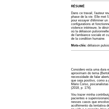
RÉSUMÉ
Dans ce travail, l'auteur r
phase de la vie. Elle met l
pour essayer d'éliminer un 
configurations et fonction
violence intérieure, le dés
où la déliaison pulsionnelle
de l'ambiance sociale et cu
de la condition humaine.
Mots-clés:
déliaison pulsio
Considero esta uma dura em
aproximam do tema (Bertol
necessidade de falar aber
que seja positivo, como a
Mário Corso, psicanalista
(2018, p. 174).
Vou trazer minha contribui
pacientes e supervisionan
nesses casos que envolvem 
acolhimento da tentativa d