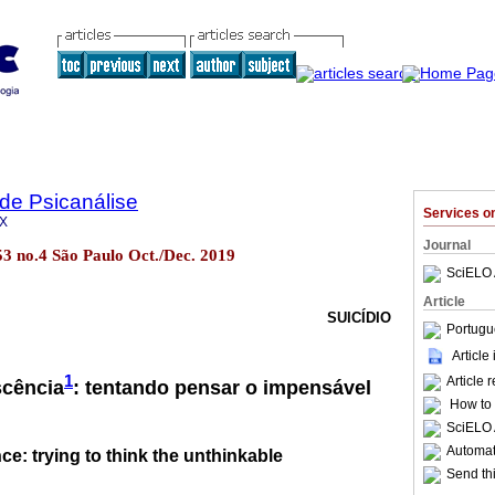
 de Psicanálise
Services 
1X
Journal
.53 no.4 São Paulo Oct./Dec. 2019
SciELO 
Article
SUICÍDIO
Portugu
Article
1
Article 
scência
: tentando pensar o impensável
How to c
SciELO 
Automati
ce: trying to think the unthinkable
Send thi