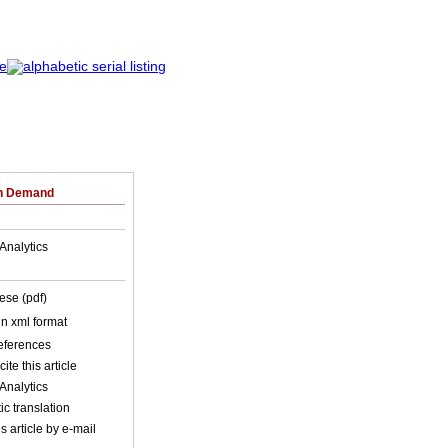
on Demand
Analytics
ese (pdf)
 in xml format
references
ite this article
Analytics
c translation
s article by e-mail