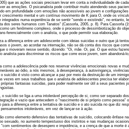
05) que as ações sociais precisam levar em conta a individualidade de cad
iver as emoções. O psicanalista pode contribuir muito atendendo seus pacie
ando em profundidade com emoções não acessíveis ao jovem e configurações 
r crescimento mental e um contínuo movimento de K para O, onde os víncu
e integrados numa experiência de se sentir "sendo e existindo", no entanto, 
uta dos seres humanos com Tanatos" (Cassorla, 2005, p. 8). Para Cassorla (19
a como um fenômeno complexo, onde o processo de dessimbiotização do obje
rans-ferencialmente com o analista, o que pode permitir sua elaboração.
iza a diferença entre um adolescente com ideias suicidas e outro que já tent
os o jovem, ao acordar na internação, não se dá conta dos riscos que corr
que o moveram nesse sentido, dizendo: "Oi, mãe. Oi, pai. O que estou fazend
do analista para discriminar os riscos que corre esse jovem, sem abandoná-lo
ra como a adolescência pode nos reservar vivências emocionais novas e mu
neráveis ao ódio, a nós mesmos, à desesperança, à autovingança, vivências
e o suicídio é visto como alcançar a paz por meio da destruição de um inimig
ias vezes em seus trabalhos que o analista de adolescentes precisa ter ela
 próprias fantasias suicidas, para poder realmente ser útil a seus pacientes
ngústias.
), o suicídio se liga a uma intolerável percepção de si, como ser separado dos
integração e vazio que antecedem o "nascimento de si próprio como pessoa" 
para a diferença entre a tentativa de suicídio e o ato suicida no que diz resp
 pensamentos intoleráveis, em vez de lançar-se à ação.
ão como elemento defensivo das tentativas de suicídio, colocando ênfase na
rpo sexuado, no aumento tempestuoso dos instintos e nas mudanças ocasio
 "com sentimentos de desespero e impotência, e a crença de que a morte é a