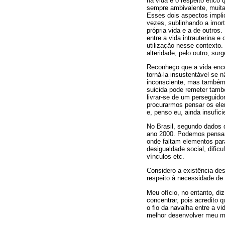
na vida e o respeito étic
sempre ambivalente, muita
Esses dois aspectos impli
vezes, sublinhando a imort
própria vida e a de outros
entre a vida intrauterina e
utilização nesse contexto
alteridade, pelo outro, su
Reconheço que a vida ence
torná-la insustentável se
inconsciente, mas também a
suicida pode remeter tamb
livrar-se de um perseguido
procurarmos pensar os ele
e, penso eu, ainda insufic
No Brasil, segundo dados 
ano 2000. Podemos pensar 
onde faltam elementos para
desigualdade social, dificu
vínculos etc.
Considero a existência de
respeito à necessidade de
Meu ofício, no entanto, di
concentrar, pois acredito 
o fio da navalha entre a v
melhor desenvolver meu m