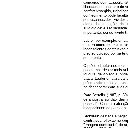
Concordo com Cassorla (20
liberdade de pensar e de v
setting
protegido, trabalh
conhecimento pode faculta
ser reconhecidos, vividos 
ciente das limitações da l
suicídio deve ser pensad
importante, sendo vivido t
Laufer, por exemplo, enfat
mostra como em muitos cas
inconscientes destrutivas 
preciso cuidado por parte 
sofrimento.
O próprio Laufer nos most
podem nos deixar mais vul
loucura, de violência, ond
ataca. Laufer enfatiza vár
própria adolescência, suas
se desesperar com suas a
Para Bertolini (1987, p. 69
de angústia, solidão, des
pessoal". Chama a atenção 
incapacidade de pensar os
Bronstein destaca a negaç
Centra sua reflexão no co
"imagem cambiante" de si,