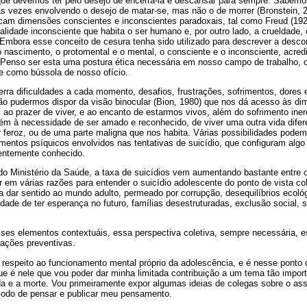
o que devemos ter pelo desejo de encerrá-la e descansar para sempre. Sabemo
s vezes envolvendo o desejo de matar-se, mas não o de morrer (Bronstein, 2
cam dimensões conscientes e inconscientes paradoxais, tal como Freud (192
alidade inconsciente que habita o ser humano e, por outro lado, a crueldade, 
. Embora esse conceito de cesura tenha sido utilizado para descrever a desco
 o nascimento, o protomental e o mental, o consciente e o inconsciente, acred
. Penso ser esta uma postura ética necessária em nosso campo de trabalho, 
rge como bússola de nosso ofício.
rra dificuldades a cada momento, desafios, frustrações, sofrimentos, dore
 não pudermos dispor da visão binocular (Bion, 1980) que nos dá acesso às d
o prazer de viver, e ao encanto de estarmos vivos, além do sofrimento iner
ém à necessidade de ser amado e reconhecido, de viver uma outra vida dife
r feroz, ou de uma parte maligna que nos habita. Várias possibilidades pode
mentos psíquicos envolvidos nas tentativas de suicídio, que configuram al
ientemente conhecido.
do Ministério da Saúde, a taxa de suicídios vem aumentando bastante entre 
em várias razões para entender o suicídio adolescente do ponto de vista co
 dar sentido ao mundo adulto, permeado por corrupção, desequilíbrios ecológ
ldade de ter esperança no futuro, famílias desestruturadas, exclusão social, s
sses elementos contextuáis, essa perspectiva coletiva, sempre necessária, 
 ações preventivas.
z respeito ao funcionamento mental próprio da adolescência, e é nesse ponto
que é nele que vou poder dar minha limitada contribuição a um tema tão impo
ida e a morte. Vou primeiramente expor algumas ideias de colegas sobre o ass
odo de pensar e publicar meu pensamento.