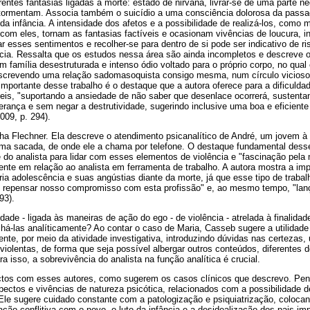
rentes fantasias ligadas à morte: estado de nirvana, livrar-se de uma parte neg
atormentam. Associa também o suicídio a uma consciência dolorosa da pas
 da infância. A intensidade dos afetos e a possibilidade de realizá-los, como
 com eles, tornam as fantasias factíveis e ocasionam vivências de loucura, 
r esses sentimentos e recolher-se para dentro de si pode ser indicativo de ri
ia. Ressalta que os estudos nessa área são ainda incompletos e descreve o
 família desestruturada e intenso ódio voltado para o próprio corpo, no qual
screvendo uma relação sadomasoquista consigo mesma, num círculo vicioso 
 importante desse trabalho é o destaque que a autora oferece para a dificuldad
ceis, "suportando a ansiedade de não saber que desenlace ocorrerá, sustent
rança e sem negar a destrutividade, sugerindo inclusive uma boa e eficiente
2009, p. 294).
a Flechner. Ela descreve o atendimento psicanalítico de André, um jovem à b
uma sacada, de onde ele a chama por telefone. O destaque fundamental desse 
e do analista para lidar com esses elementos de violência e "fascinação pela
ente em relação ao analista em ferramenta de trabalho. A autora mostra a impo
ia adolescência e suas angústias diante da morte, já que esse tipo de traba
do repensar nosso compromisso com esta profissão" e, ao mesmo tempo, "la
93).
ade - ligada às maneiras de ação do ego - de violência - atrelada à finalidade
alhá-las analíticamente? Ao contar o caso de Maria, Casseb sugere a utilidade
te, por meio da atividade investigativa, introduzindo dúvidas nas certezas, u
iolentas, de forma que seja possível albergar outros conteúdos, diferentes de
a isso, a sobrevivência do analista na função analítica é crucial.
tos com esses autores, como sugerem os casos clínicos que descrevo. Pe
pectos e vivências de natureza psicótica, relacionados com a possibilidade 
 Ele sugere cuidado constante com a patologização e psiquiatrização, coloca
lação conflitiva com o novo, o luto da infância e a desidealização dos pais 