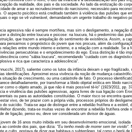
epção da realidade, dos pais e da sociedade. Ao lado da erotização do cor
cidade de amar e ao recrudescimento do narcisismo, necessário para reconstr
is. O aspecto psicótico está creditado também à violência das pulsões que 
uais o ego se vê vulnerável, demandando um urgente trabalho do negativo pa
ncia agressiva não é sempre mortífera, mas sim o desligamento, a negação da
azer a distinção entre loucura e psicose: na loucura, há o predomínio das pul
struição, que trazem a aniquilação do sentimento de existência. Assim, a ca
para pensarmos o prognóstico do jovem que nos procura, além da configuraçã
s relações entre mundo interno e externo, e a relação com a realidade. Se a f
vivências persecutórias e o empobrecimento do ego. Essa distinção é tão im
dolescência como "sábia loucura", recomendando "cuidado com os diagnósti
plosiva e rica que caracteriza a adolescência".
nucchi, 2017), salientei como os lutos da infância deixam o ego fragilizado
ias identificações. Aproximei essa vivência da noção de mudança catastrófic
 situação de crescimento, ou uma catástrofe de fato. O processo identificat
arece detalhadamente, por transformar a libido objetal erótica em libido narc
er como o objeto amado, já que não é mais possível tê-lo" (1923/2011, pp. 3
cia e virulência das pulsões agressivas, agora livres de sua ligação com Eros
arentais ou para as autoridades constituídas. O maior risco se encontra quan
 estar vivo, de ter prazer com a própria vida, processos próprios do desligam
do suicídio. Trata-se aqui de distinguir entre a rebelião frutífera e a estéril,
elhor dizendo, trata-se muitas vezes de encontrar a rebelião frutífera onde
dade de ligação, penso eu, deve ser considerada um divisor de águas.
jovem de 16 anos muito inibida em seu desenvolvimento emocional, isolada
 ao controle dos pais, que dizia:
"Eu tenho medo de morrer sem ter vivido".
N
ente e culto, gostava de dizer que habitava o subterrâneo, tal como o herói d