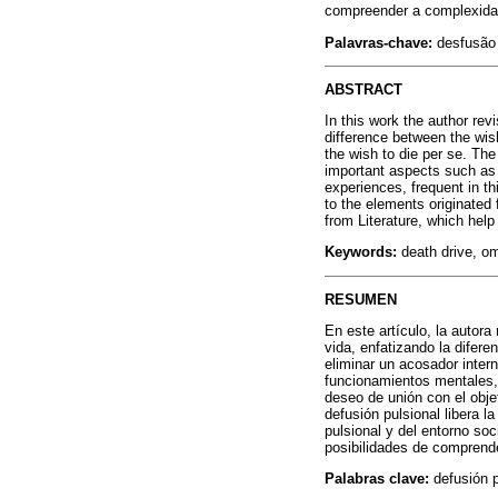
compreender a complexida
Palavras-chave:
desfusão p
ABSTRACT
In this work the author rev
difference between the wish 
the wish to die per se. The
important aspects such as o
experiences, frequent in th
to the elements originated
from Literature, which help
Keywords:
death drive, om
RESUMEN
En este artículo, la autora
vida, enfatizando la difere
eliminar un acosador intern
funcionamientos mentales, 
deseo de unión con el obje
defusión pulsional libera l
pulsional y del entorno soc
posibilidades de comprend
Palabras clave:
defusión p