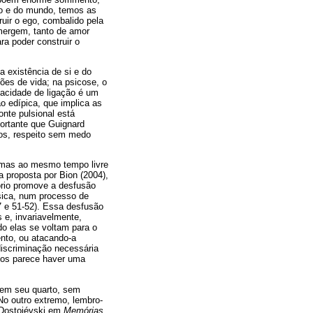
po e do mundo, temos as
uir o ego, combalido pela
emergem, tanto de amor
ra poder construir o
 existência de si e do
sões de vida; na psicose, o
pacidade de ligação é um
o edípica, que implica as
onte pulsional está
portante que Guignard
cos, respeito sem medo
, mas ao mesmo tempo livre
a proposta por Bion (2004),
ório promove a desfusão
ísica, num processo de
7 e 51-52). Essa desfusão
 e, invariavelmente,
do elas se voltam para o
ento, ou atacando-a
 discriminação necessária
 nos parece haver uma
 em seu quarto, sem
o outro extremo, lembro-
e Dostoiévski em
Memórias