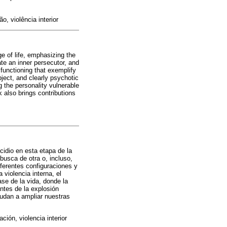
, violência interior
ge of life, emphasizing the
nate an inner persecutor, and
 functioning that exemplify
bject, and clearly psychotic
g the personality vulnerable
 also brings contributions
.
cidio en esta etapa de la
 busca de otra o, incluso,
iferentes configuraciones y
violencia interna, el
ase de la vida, donde la
entes de la explosión
ayudan a ampliar nuestras
ción, violencia interior