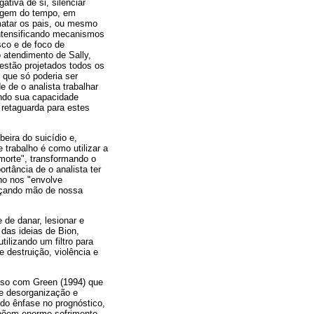
ativa de si, silenciar
sagem do tempo, em
 matar os pais, ou mesmo
intensificando mecanismos
sco e de foco de
 atendimento de Sally,
 estão projetados todos os
que só poderia ser
e de o analista trabalhar
ando sua capacidade
 retaguarda para estes
eira do suicídio e,
trabalho é como utilizar a
 morte", transformando o
rtância de o analista ter
lho nos "envolve
nçando mão de nossa
 de danar, lesionar e
 das ideias de Bion,
tilizando um filtro para
 destruição, violência e
nso com Green (1994) que
de desorganização e
ndo ênfase no prognóstico,
impõem enorme sofrimento,