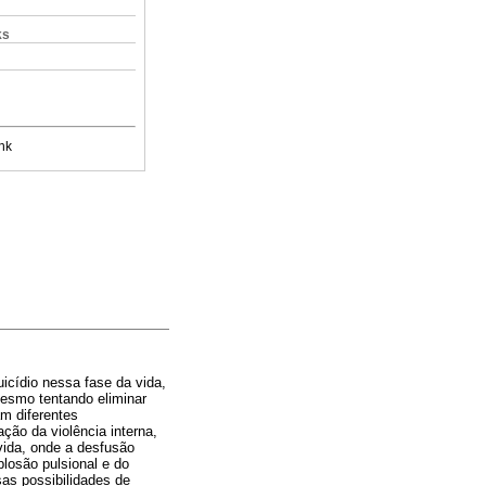
ks
nk
uicídio nessa fase da vida,
mesmo tentando eliminar
am diferentes
ção da violência interna,
vida, onde a desfusão
plosão pulsional e do
sas possibilidades de