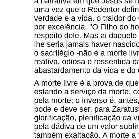
à narrativa em que Jesus se re
uma vez que o Redentor defi
verdade e a vida, o traidor do
por excelência. "O Filho do h
respeito dele. Mas ai daquele
lhe seria jamais haver nascido
o sacrilégio -não é a morte l
reativa, odiosa e ressentida 
abastardamento da vida e do e
A morte livre é a prova de qu
estando a serviço da morte,
pela morte; o inverso é, ante
pode e deve ser, para Zaratu
glorificação, plenificação da v
pela dádiva de um valor subl
também exaltação. A morte a 