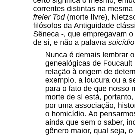
certo significa o mesmo, emb
correntes distintas na mesma
freier Tod
(morte livre), Nietz
filósofos da Antiguidade cláss
Sêneca -, que empregavam o 
de si, e não a palavra
suicídio
Nunca é demais lembrar o 
genealógicas de Foucault 
relação à origem de deter
exemplo, a loucura ou a se
para o fato de que nosso
morte de si está, portant
por uma associação, histo
o homicídio. Ao pensarmo
ainda que sem o saber, in
gênero maior, qual seja, o