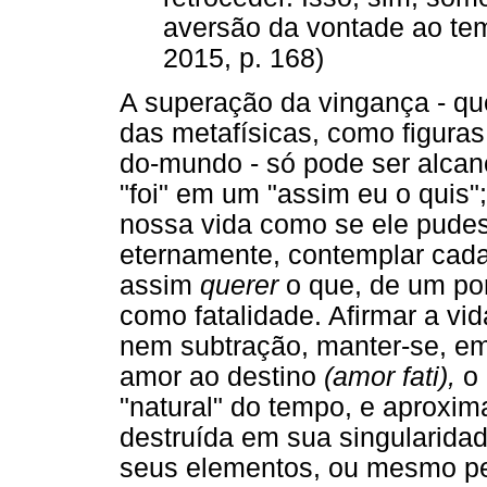
aversão da vontade ao tem
2015, p. 168)
A superação da vingança - que 
das metafísicas, como figura
do-mundo - só pode ser alca
"foi" em um "assim eu o quis"
nossa vida como se ele pudess
eternamente, contemplar ca
assim
querer
o que, de um pon
como fatalidade. Afirmar a vi
nem subtração, manter-se, em
amor ao destino
(amor fati),
o 
"natural" do tempo, e aproxima
destruída em sua singularida
seus elementos, ou mesmo pe