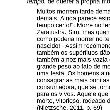
tempo,
de querer a própria mo
Muitos morrem tarde dema
demais. Ainda parece est
tempo certo!". Morre no t
Zaratustra. Sim, mas quem
como poderia morrer no te
nascido! - Assim recomen
também os supérfluos dão
também a noz mais vazia 
grande peso ao fato de mo
uma festa. Os homens ai
consagrar as mais bonitas
consumadora, que se tor
para os vivos. Aquele que
morte, vitorioso, rodeado
(Nietzsche, 2011, p. 69)