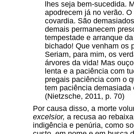
lhes seja bem-sucedida. M
apodrecem já no verão. O 
covardia. São demasiados
demais permanecem preso
tempestade e arranque da 
bichado! Que venham os 
Seriam, para mim, os verd
árvores da vida! Mas ouç
lenta e a paciência com tu
pregais paciência com o q
tem paciência demasiada 
(Nietzsche, 2011, p. 70)
Por causa disso, a morte volu
excelsior,
a recusa ao rebaix
indigência e penúria, como s
custo, em nome e em busca de