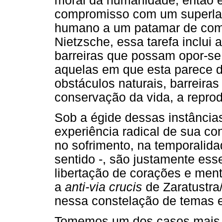
moral da humanidade, então 
compromisso com um superlati
humano a um patamar de com
Nietzsche, essa tarefa inclui 
barreiras que possam opor-s
aquelas em que esta parece d
obstáculos naturais, barreira
conservação da vida, a repro
Sob a égide dessas instâncias
experiência radical de sua con
no sofrimento, na temporalida
sentido -, são justamente ess
libertação de corações e ment
a
anti-via crucis
de Zaratustra/
nessa constelação de temas e
Tomemos um dos casos mais 