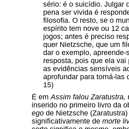
sério: é o suicídio. Julgar
pena ser vivida é respond
filosofia. O resto, se o m
espírito tem nove ou 12 c
jogos; antes é preciso re
quer Nietzsche, que um fil
dar o exemplo, apreende-s
resposta, pois que ela vai 
as evidências sensíveis a
aprofundar para torná-las c
15)
É em
Assim falou Zaratustra,
n
inserido no primeiro livro da
ego
de Nietzsche (Zaratustra)
significativamente de
morte li