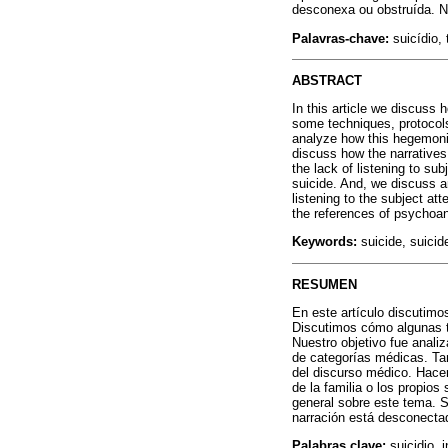
desconexa ou obstruída. Ne
Palavras-chave:
suicídio, 
ABSTRACT
In this article we discuss
some techniques, protocols
analyze how this hegemonic
discuss how the narrative
the lack of listening to s
suicide. And, we discuss a
listening to the subject at
the references of psychoan
Keywords:
suicide, suici
RESUMEN
En este artículo discutimo
Discutimos cómo algunas t
Nuestro objetivo fue anali
de categorías médicas. Ta
del discurso médico. Hace
de la familia o los propio
general sobre este tema. S
narración está desconectad
Palabras clave:
suicidio, 