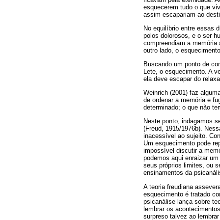
esquecerem tudo o que viv
assim escapariam ao dest
No equilíbrio entre essas 
polos dolorosos, e o ser 
compreendiam a memória ab
outro lado, o esquecimento
Buscando um ponto de conv
Lete, o esquecimento. A ve
ela deve escapar do relax
Weinrich (2001) faz algum
de ordenar a memória e fu
determinado; o que não te
Neste ponto, indagamos se 
(Freud, 1915/1976b). Nessa
inacessível ao sujeito. C
Um esquecimento pode rep
impossível discutir a mem
podemos aqui enraizar um 
seus próprios limites, ou 
ensinamentos da psicanál
A teoria freudiana assever
esquecimento é tratado co
psicanálise lança sobre te
lembrar os acontecimento
surpreso talvez ao lembrar