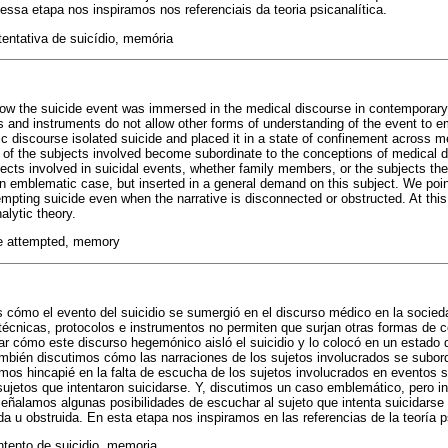
ssa etapa nos inspiramos nos referenciais da teoria psicanalítica.
tentativa de suicídio, memória
 how the suicide event was immersed in the medical discourse in contemporar
 and instruments do not allow other forms of understanding of the event to e
 discourse isolated suicide and placed it in a state of confinement across m
s of the subjects involved become subordinate to the conceptions of medical
ubjects involved in suicidal events, whether family members, or the subjects 
n emblematic case, but inserted in a general demand on this subject. We point
tempting suicide even when the narrative is disconnected or obstructed. At thi
alytic theory.
de attempted, memory
s cómo el evento del suicidio se sumergió en el discurso médico en la soci
écnicas, protocolos e instrumentos no permiten que surjan otras formas de 
zar cómo este discurso hegemónico aisló el suicidio y lo colocó en un estado 
mbién discutimos cómo las narraciones de los sujetos involucrados se subor
mos hincapié en la falta de escucha de los sujetos involucrados en eventos 
s sujetos que intentaron suicidarse. Y, discutimos un caso emblemático, pero
eñalamos algunas posibilidades de escuchar al sujeto que intenta suicidarse
a u obstruida. En esta etapa nos inspiramos en las referencias de la teoría p
intento de suicidio, memoria