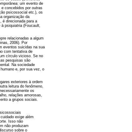
temporânea: um evento de
 e concebidos por outras
ão psicossocial etc.), os
na organização da
, é direcionada para a
 à psiquiatria (Foucault,
mpre relacionadas a algum
inas, 2006). Por
m eventos suicidas na sua
uo com tentativa de
um círculo vicioso. Se no
e as pesquisas são
mental. Na sociedade
 humano e, por sua vez, o
ugares exteriores à ordem
outra leitura do fenômeno,
o necessariamente os
alho, relações amorosas,
ento a grupos sociais.
sicossociais
 cuidado exige além
orte. Isso não
ntam não produzam
discurso sobre o