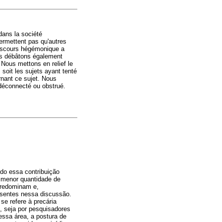
dans la société
ermettent pas qu'autres
discours hégémonique a
ous débâtons également
Nous mettons en relief le
soit les sujets ayant tenté
nant ce sujet. Nous
 déconnecté ou obstrué.
ndo essa contribuição
 menor quantidade de
 predominam e,
esentes nessa discussão.
se refere à precária
e, seja por pesquisadores
nessa área, a postura de