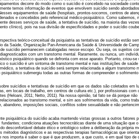
quipamentos decorre do modo como o suicídio é concebido na sociedade con
mente temos informação de eventos que envolvem suicídio sendo abordados
esses equipamentos de saúde (hospitais, prontos-socorros, centros de atenç
rdenados e concebidos pelo referencial médico-psiquiátrico. Como sabemos, 
te desses serviços de saúde, a tentativa de suicídio, na maioria das vezes
ento clínico), pois na sua divisão de especificidades e poder o suicídio coube
pectiva teórico-conceitual da psiquiatria as tentativas de suicídio estão se
ério da Saúde, Organização Pan-Americana da Saúde & Universidade de Camp
s de suicídio permanecem catalogadas nesse escopo. Ou seja, os sujeitos co
o diagnosticados com um transtorno mental. Raramente, ou nunca, um indivíd
óstico psiquiátrico quando se defronta com esse aparato. Portanto, criou-se 
rico o suicídio é um sintoma de transtorno mental e nas instituições de saúd
 médico, a tentativa de suicídio será sempre relacionada a algum transtorno 
 psiquiátrico submergiu todas as outras formas de compreender o sofrimento
obre suicídios e tentativas de suicídio em que os dados são coletados em l
s, em locais de trabalho, em centros de cultura etc.), por profissionais com 
es (Heloani, 2011; Netto, 2011). Na nossa opinião, tal fato se dá porque nã
relacionados ao transtorno mental, e sim aos sofrimentos da vida, como trab
e, abandono, imposições sociais, conflitos sobre sexualidade e não pertencim
te psiquiátrica do suicídio acaba mantendo vistas grossas a outros fatores p
 fundantes; condiciona atuações tecnocráticas diante de uma situação que o
 do desconfortável debate ético e ontológico sobre a deliberação da própria m
 os métodos diagnósticos e as respectivas terapias farmacológicas que orie
 nos importa é saber o que é que produzem, a que custo, e em qual tipo de 