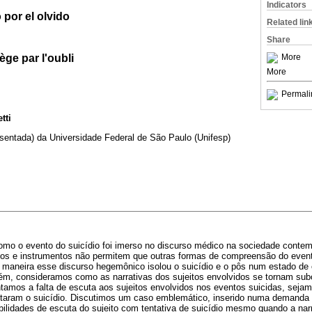
Indicators
 por el olvido
Related lin
Share
ège par l'oubli
More
More
Permali
tti
sentada) da Universidade Federal de São Paulo (Unifesp)
omo o evento do suicídio foi imerso no discurso médico na sociedade cont
los e instrumentos não permitem que outras formas de compreensão do eve
ue maneira esse discurso hegemônico isolou o suicídio e o pôs num estado de
ém, consideramos como as narrativas dos sujeitos envolvidos se tornam su
tamos a falta de escuta aos sujeitos envolvidos nos eventos suicidas, sejam 
entaram o suicídio. Discutimos um caso emblemático, inserido numa demanda 
lidades de escuta do sujeito com tentativa de suicídio mesmo quando a nar