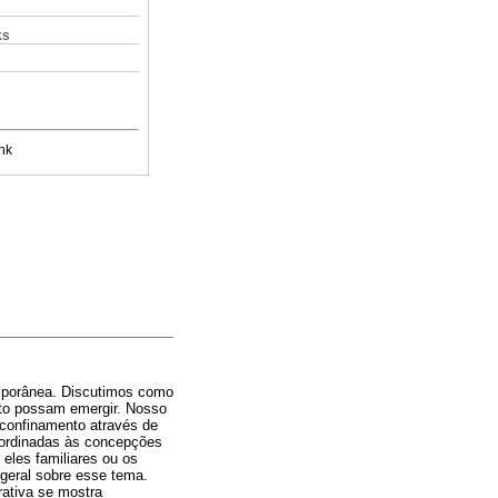
ks
nk
emporânea. Discutimos como
nto possam emergir. Nosso
 confinamento através de
bordinadas às concepções
eles familiares ou os
geral sobre esse tema.
rativa se mostra