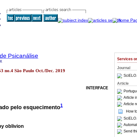
 de Psicanálise
Services 
1X
Journal
.53 no.4 São Paulo Oct./Dec. 2019
SciELO 
Article
INTERFACE
Portugu
Article 
Article 
1
çado pelo esquecimento
How to 
SciELO 
Automati
y oblivion
Send thi