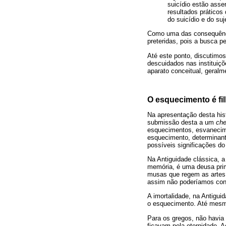
suicídio estão ass
resultados práticos
do suicídio e do suj
Como uma das consequência
preteridas, pois a busca p
Até este ponto, discutimo
descuidados nas instituiçõ
aparato conceitual, geral
O esquecimento é fi
Na apresentação desta hist
submissão desta a um
che
esquecimentos, esvanecim
esquecimento, determinan
possíveis significações do
Na Antiguidade clássica, 
memória, é uma deusa prim
musas que regem as artes e
assim não poderíamos cons
A imortalidade, na Antigui
o esquecimento. Até mesm
Para os gregos, não havia
ficavam pela eternidade. 