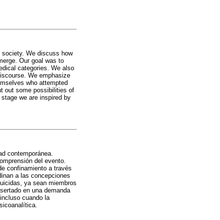
y society. We discuss how
merge. Our goal was to
edical categories. We also
 discourse. We emphasize
themselves who attempted
 out some possibilities of
s stage we are inspired by
edad contemporánea.
comprensión del evento.
de confinamiento a través
dinan a las concepciones
suicidas, ya sean miembros
 insertado en una demanda
 incluso cuando la
sicoanalítica.