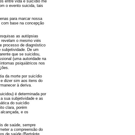
es entre vida e suicídio me
om o evento suicida, tais
apenas para marcar nossa
o, com base na concepção
esquisas as autópsias
os revelam o mesmo viés
se processo de diagnóstico
 subjetividade. De um
arente que se suicidou,
issional (uma autoridade na
intomas psiquiátricos nos
ições.
ia da morte por suicídio
 e dizer sim aos itens do
manecer à deriva.
uicidou) é determinada por
 a sua subjetividade e as
ática do suicídio
to clara, porém
r alcançada, e os
ais de saúde, sempre
rometer a compreensão do
os de saúde (Bertolote,