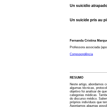
Un suicidio atrapado
Un suicide pris au pi
Fernanda Cristina Marque
Professora associada (apo
Correspondência
RESUMO
Neste artigo, abordamos c
algumas técnicas, protoco
objetivo foi analisar de q
categorias médicas. Tamb
do discurso médico. Salien
próprios indivíduos que t
Apontamos algumas possibi