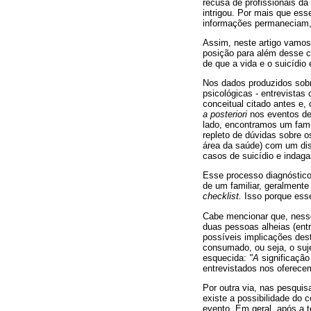
recusa de profissionais da
intrigou. Por mais que ess
informações permaneciam,
Assim, neste artigo vamos 
posição para além desse c
de que a vida e o suicídio
Nos dados produzidos sob
psicológicas - entrevista
conceitual citado antes e,
a posteriori
nos eventos de
lado, encontramos um famil
repleto de dúvidas sobre o
área da saúde) com um dis
casos de suicídio e indaga
Esse processo diagnóstico 
de um familiar, geralmente
checklist.
Isso porque ess
Cabe mencionar que, nesse 
duas pessoas alheias (entr
possíveis implicações des
consumado, ou seja, o suj
esquecida:
"A
significação 
entrevistados nos oferec
Por outra via, nas pesquis
existe a possibilidade do
evento. Em geral, após a 