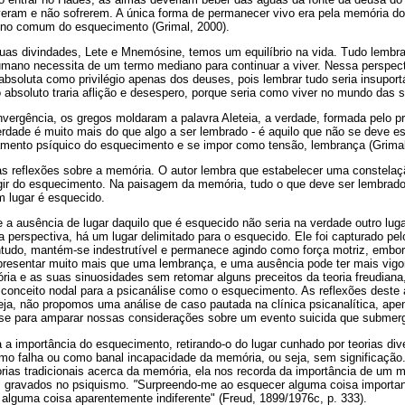
eram e não sofrerem. A única forma de permanecer vivo era pela memória dos
ino comum do esquecimento (Grimal, 2000).
duas divindades, Lete e Mnemósine, temos um equilíbrio na vida. Tudo lembr
humano necessita de um termo mediano para continuar a viver. Nessa perspect
soluta como privilégio apenas dos deuses, pois lembrar tudo seria insupor
 absoluto traria aflição e desespero, porque seria como viver no mundo das
ergência, os gregos moldaram a palavra Aleteia, a verdade, formada pelo p
rdade é muito mais do que algo a ser lembrado - é aquilo que não se deve es
amento psíquico do esquecimento e se impor como tensão, lembrança (Grimal
as reflexões sobre a memória. O autor lembra que estabelecer uma constela
gir do esquecimento. Na paisagem da memória, tudo o que deve ser lembrad
m lugar é esquecido.
a ausência de lugar daquilo que é esquecido não seria na verdade outro lugar
 perspectiva, há um lugar delimitado para o esquecido. Ele foi capturado pel
ontudo, mantém-se indestrutível e permanece agindo como força motriz, embo
resentar muito mais que uma lembrança, e uma ausência pode ter mais vigo
ória e as suas sinuosidades sem retomar alguns preceitos da teoria freudia
conceito nodal para a psicanálise como o esquecimento. As reflexões deste 
seja, não propomos uma análise de caso pautada na clínica psicanalítica, ap
ise para amparar nossas considerações sobre um evento suicida que submer
a a importância do esquecimento, retirando-o do lugar cunhado por teorias di
mo falha ou como banal incapacidade da memória, ou seja, sem significação
orias tradicionais acerca da memória, ela nos recorda da importância de um
s gravados no psiquismo.
"
Surpreendo-me ao esquecer alguma coisa importan
 alguma coisa aparentemente indiferente" (Freud, 1899/1976c, p. 333).