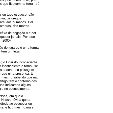
 que ficavam na terra - só
ar ou tudo esquecer são
iva, os gregos
tável aos humanos. Por
 sombras, dos mortos.
refixo de negação
a
e por
quecer jamais. Por isso,
, 2000).
ção de lugares é uma forma
o tem um lugar
, o lugar do inconsciente
o inconsciente e tornou-se
ra ausente na paisagem.
r que uma presença. É
na, mesmo sabendo que não
artigo têm o contorno dos
enas indicamos alguns
giu no esquecimento.
versas, em que o
. Nessa dúvida que a
 método ao esquecer ou
te, e fico mesmo mais