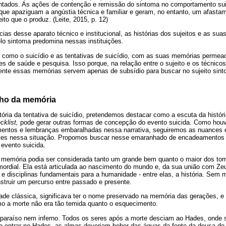
entados. As ações de contenção e remissão do sintoma no comportamento su
 que apaziguam a angústia técnica e familiar e geram, no entanto, um afast
eito que o produz. (Leite, 2015, p. 12)
s desse aparato técnico e institucional, as histórias dos sujeitos e as s
elo sintoma predomina nessas instituições.
s como o suicídio e as tentativas de suicídio, com as suas memórias permead
es de saúde e pesquisa. Isso porque, na relação entre o sujeito e os técnico
mente essas memórias servem apenas de subsídio para buscar no sujeito si
lho da memória
ória da tentativa de suicídio, pretendemos destacar como a escuta da históri
cklist,
pode gerar outras formas de concepção do evento suicida. Como hou
entos e lembranças embaralhadas nessa narrativa, seguiremos as nuances 
tes nessa situação. Propomos buscar nesse emaranhado de encadeamentos 
 evento suicida.
a memória podia ser considerada tanto um grande bem quanto o maior dos to
ordial. Ela está articulada ao nascimento do mundo e, da sua união com Z
 disciplinas fundamentais para a humanidade - entre elas, a história. Sem m
truir um percurso entre passado e presente.
dade clássica, significava ter o nome preservado na memória das gerações, e
o a morte não era tão temida quanto o esquecimento.
 paraíso nem inferno. Todos os seres após a morte desciam ao Hades, onde 
Ao entrar no Hades, as almas deveriam beber das águas da fonte da deusa do