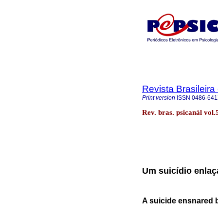
Revista Brasileira
Print version
ISSN
0486-64
Rev. bras. psicanál vol
Um suicídio enla
A suicide ensnared b