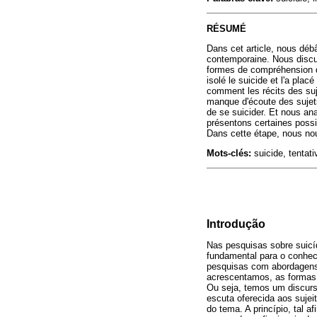
RÉSUMÉ
Dans cet article, nous déb
contemporaine. Nous discut
formes de compréhension d
isolé le suicide et l'a pl
comment les récits des su
manque d'écoute des sujets
de se suicider. Et nous a
présentons certaines possib
Dans cette étape, nous nou
Mots-clés:
suicide, tentat
Introdução
Nas pesquisas sobre suicíd
fundamental para o conhe
pesquisas com abordagens q
acrescentamos, as formas 
Ou seja, temos um discurso
escuta oferecida aos sujei
do tema. A princípio, tal 