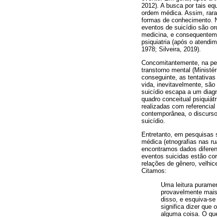
2012). A busca por tais e
ordem médica. Assim, rara
formas de conhecimento. N
eventos de suicídio são o
medicina, e consequentemen
psiquiatria (após o atendim
1978; Silveira, 2019).
Concomitantemente, na pers
transtorno mental (Minist
conseguinte, as tentativa
vida, inevitavelmente, sã
suicídio escapa a um diagn
quadro conceitual psiquiát
realizadas com referencial
contemporânea, o discurso
suicídio.
Entretanto, em pesquisas s
médica (etnografias nas rua
encontramos dados diferent
eventos suicidas estão cor
relações de gênero, velhic
Citamos:
Uma leitura puramen
provavelmente mais
disso, e esquiva-se
significa dizer que
alguma coisa. O que