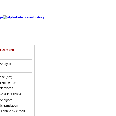
on Demand
Analytics
ese (pdf)
in xml format
references
cite this article
Analytics
c translation
s article by e-mail