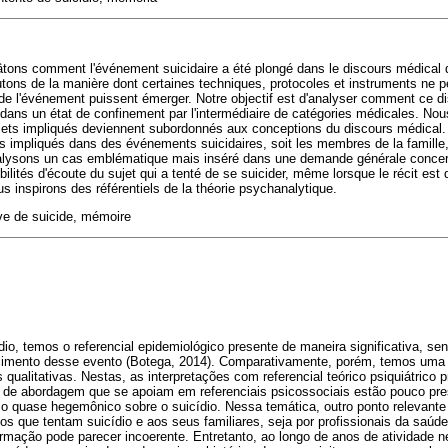
âtons comment l'événement suicidaire a été plongé dans le discours médical 
ons de la manière dont certaines techniques, protocoles et instruments ne p
e l'événement puissent émerger. Notre objectif est d'analyser comment ce 
acé dans un état de confinement par l'intermédiaire de catégories médicales. N
jets impliqués deviennent subordonnés aux conceptions du discours médical. 
 impliqués dans des événements suicidaires, soit les membres de la famille, 
nalysons un cas emblématique mais inséré dans une demande générale concer
ilités d'écoute du sujet qui a tenté de se suicider, même lorsque le récit est
s inspirons des référentiels de la théorie psychanalytique.
ive de suicide, mémoire
io, temos o referencial epidemiológico presente de maneira significativa, se
cimento desse evento (Botega, 2014). Comparativamente, porém, temos uma
ualitativas. Nestas, as interpretações com referencial teórico psiquiátrico
de abordagem que se apoiam em referenciais psicossociais estão pouco pr
 quase hegemônico sobre o suicídio. Nessa temática, outro ponto relevante 
tos que tentam suicídio e aos seus familiares, seja por profissionais da saúd
afirmação pode parecer incoerente. Entretanto, ao longo de anos de atividade 