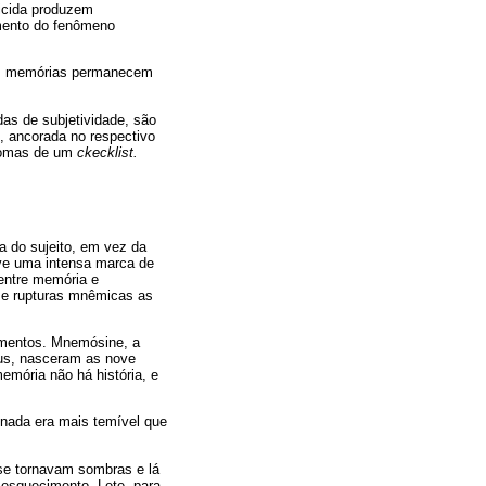
icida produzem
amento do fenômeno
uas memórias permanecem
as de subjetividade, são
s, ancorada no respectivo
ntomas de um
ckecklist.
a do sujeito, em vez da
ve uma intensa marca de
entre memória e
e rupturas mnêmicas as
rmentos. Mnemósine, a
eus, nasceram as nove
emória não há história, e
 nada era mais temível que
se tornavam sombras e lá
 esquecimento, Lete, para