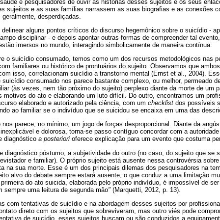
 saúde e pesquisadores de ouvir as histórias desses sujeitos e os seus enlac
es sujeitos e as suas famílias narrassem as suas biografias e as conexões c
 geralmente, desperdiçadas.
delinear alguns pontos críticos do discurso hegemônico sobre o suicídio - 
ampo disciplinar - e depois apontar outras formas de compreender tal event
 estão imersos no mundo, interagindo simbolicamente de maneira contínua.
re o suicídio consumado, temos como um dos recursos metodológicos nas p
s com familiares ou histórico de prontuários do sujeito. Observamos que amb
 com isso, correlacionam suicídio a transtorno mental (Ernst et al., 2004). Es
 suicídio consumado nos parece bastante complexo, ou melhor, permeado de
iar (às vezes, nem tão próximo do sujeito) perplexo diante da morte de um p
s motivos do ato e elaborando um luto difícil. Do outro, encontramos um prof
curso elaborado e autorizado pela ciência, com um
checklist
dos possíveis s
ndo ao familiar se o indivíduo que se suicidou se encaixa em uma das descr
nos parece, no mínimo, um jogo de forças desproporcional. Diante da angúst
 inexplicável e dolorosa, torna-se passo contíguo concordar com a autoridade
e diagnóstico
a posteriori
oferece explicação para um evento que costuma per
diagnóstico póstumo, a subjetividade do outro (no caso, do sujeito que se s
evistador e familiar). O próprio sujeito está ausente nessa controvérsia sobre
ta na sua morte. Esse é um dos principais dilemas dos pesquisadores na tem
eito alvo do debate sempre estará ausente, o que conduz a uma limitação mui
primeira do ato suicida, elaborada pelo próprio indivíduo, é impossível de se
em sempre uma leitura de segunda mão
"
(Marquetti, 2012, p. 13).
as com tentativas de suicídio e na abordagem desses sujeitos por profission
 contato direto com os sujeitos que sobreviveram, mas outro viés pode comp
tentativa de suicídio, esses sujeitos buscam ou são conduzidos a equipament