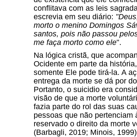
conflitava com as leis sagrada
escrevia em seu diário:
"Deus,
morto o menino Domingos Sáv
santos, pois não passou pelo
me faça morto como ele
".
Na lógica cristã, que acomp
Ocidente em parte da história
somente Ele pode tirá-la. A a
entrega da morte se dá por d
Portanto, o suicidio era consi
visão de que a morte voluntár
fazia parte do rol das suas c
pessoas que não pertenciam à e
reservado o direito da morte v
(Barbagli, 2019; Minois, 199