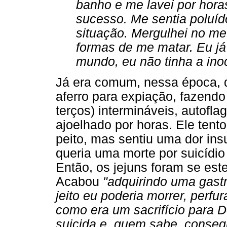
banho e me lavei por hora
sucesso. Me sentia poluí
situação. Mergulhei no me
formas de me matar. Eu já
mundo, eu não tinha a in
Já era comum, nessa época, 
aferro para expiação, fazendo
terços) intermináveis, autofl
ajoelhado por horas. Ele tent
peito, mas sentiu uma dor ins
queria uma morte por suicídi
Então, os jejuns foram se est
Acabou
"adquirindo uma gastri
jeito eu poderia morrer, perfu
como era um sacrifício para 
suicida e, quem sabe, consegu