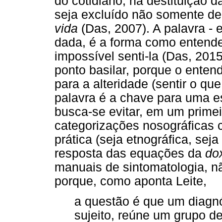
do cotidiano, na destituição 
seja excluído não somente de
vida
(Das, 2007). A palavra - 
dada, é a forma como entende
impossível senti-la (Das, 201
ponto basilar, porque o enten
para a alteridade (sentir o q
palavra é a chave para uma e
busca-se evitar, em um prime
categorizações nosográficas
prática (seja etnográfica, seja
resposta das equações da
do
manuais de sintomatologia, nã
porque, como aponta Leite,
a questão é que um diagnó
sujeito, reúne um grupo d