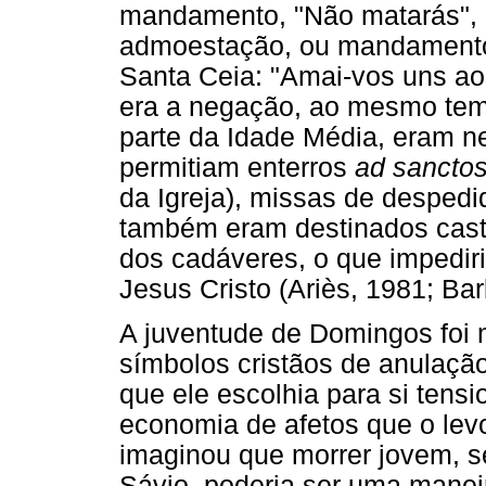
mandamento, "Não matarás"
admoestação, ou mandamento 
Santa Ceia: "Amai-vos uns ao
era a negação, ao mesmo temp
parte da Idade Média, eram n
permitiam enterros
ad sancto
da Igreja), missas de despedi
também eram destinados casti
dos cadáveres, o que impedir
Jesus Cristo (Ariès, 1981; Bar
A juventude de Domingos foi m
símbolos cristãos de anulaçã
que ele escolhia para si ten
economia de afetos que o lev
imaginou que morrer jovem,
Sávio, poderia ser uma maneir