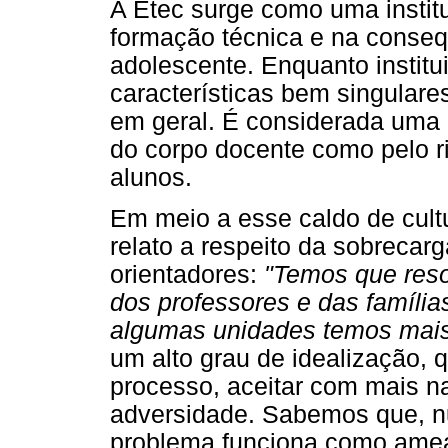
A Etec surge como uma instit
formação técnica e na conseq
adolescente. Enquanto institu
características bem singulare
em geral. É considerada uma e
do corpo docente como pelo r
alunos.
Em meio a esse caldo de cultu
relato a respeito da sobrecarg
orientadores:
"Temos que reso
dos professores e das família
algumas unidades temos mais 
um alto grau de idealização, q
processo, aceitar com mais na
adversidade. Sabemos que, nu
problema funciona como ameaç