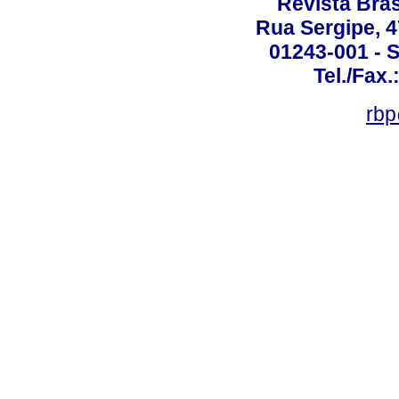
Revista Bras
Rua Sergipe, 47
01243-001 - S
Tel./Fax.
rbp