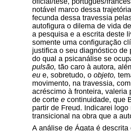
oficial/tese, português/francê
notável marco dessa trajetória
fecunda dessa travessia pela
autofigura o dilema de vida d
a pesquisa e a escrita deste li
somente uma configuração clín
justifica o seu diagnóstico de
do qual a psicanálise se ocu
pulsão,
tão caro à autora, al
eu
e, sobretudo, o
objeto,
tema
movimento, na travessia, como
acréscimo à fronteira, valeri
de corte
e
continuidade, que B
partir de Freud. Indicarei lo
transicional na obra que a aut
A análise de Ágata é descrit