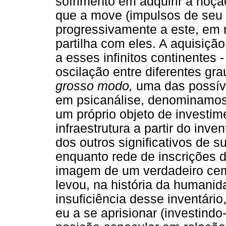
sofrimento em adquirir a noçã
que a move (impulsos de seu 
progressivamente a este, em 
partilha com eles. A aquisiç
a esses infinitos continentes
oscilação entre diferentes gra
grosso modo,
uma das possíve
em psicanálise, denominamo
um próprio objeto de investim
infraestrutura a partir do inve
dos outros significativos de su
enquanto rede de inscrições d
imagem de um verdadeiro cem
levou, na história da humani
insuficiência desse inventári
eu a se aprisionar (investind