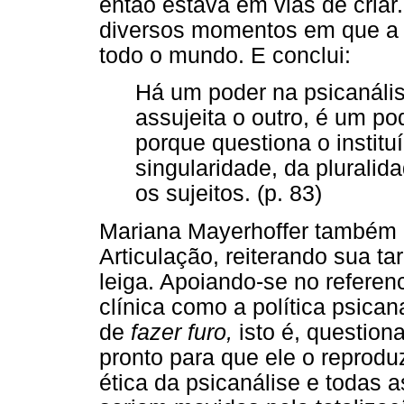
então estava em vias de criar. 
diversos momentos em que a 
todo o mundo. E conclui:
Há um poder na psicanáli
assujeita o outro, é um p
porque questiona o institu
singularidade, da pluralid
os sujeitos. (p. 83)
Mariana Mayerhoffer também r
Articulação, reiterando sua t
leiga. Apoiando-se no referenc
clínica como a política psica
de
fazer furo,
isto é, questiona
pronto para que ele o reprodu
ética da psicanálise e todas 