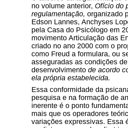
no volume anterior,
Ofício do 
regulamentação,
organizado p
Edson Lannes, Anchyses Lope
pela Casa do Psicólogo em 200
movimento Articulação das Ent
criado no ano 2000 com o prop
como Freud a formulara, ou s
asseguradas as condições de 
desenvolvimento
de acordo co
ela própria estabelecida.
Essa conformidade da psicaná
pesquisa e na formação de ana
inerente é o ponto fundamental
mais que os operadores teóri
variações expressivas. Essa ét