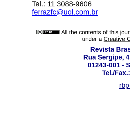
Tel.: 11 3088-9606
ferrazfc@uol.com.br
All the contents of this jo
under a
Creative 
Revista Bras
Rua Sergipe, 47
01243-001 - S
Tel./Fax.
rbp