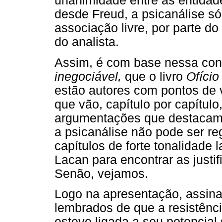
unanimidade entre as entidade
desde Freud, a psicanálise só
associação livre, por parte do
do analista.
Assim, é com base nessa co
inegociável,
que o livro
Ofício
estão autores com pontos de vi
que vão, capítulo por capítul
argumentações que destacam
a psicanálise não pode ser r
capítulos de forte tonalidade
Lacan para encontrar as justi
Senão, vejamos.
Logo na apresentação, assin
lembrados de que a resistênc
esteve ligada a seu potencial