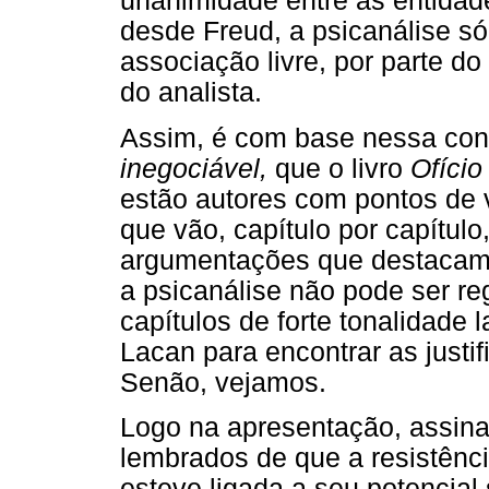
unanimidade entre as entidade
desde Freud, a psicanálise só
associação livre, por parte do
do analista.
Assim, é com base nessa co
inegociável,
que o livro
Ofício
estão autores com pontos de vi
que vão, capítulo por capítul
argumentações que destacam
a psicanálise não pode ser r
capítulos de forte tonalidade
Lacan para encontrar as justi
Senão, vejamos.
Logo na apresentação, assin
lembrados de que a resistênc
esteve ligada a seu potencial