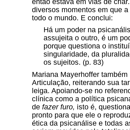
então estava em vias de criar. 
diversos momentos em que a 
todo o mundo. E conclui:
Há um poder na psicanáli
assujeita o outro, é um p
porque questiona o institu
singularidade, da pluralid
os sujeitos. (p. 83)
Mariana Mayerhoffer também r
Articulação, reiterando sua t
leiga. Apoiando-se no referenc
clínica como a política psica
de
fazer furo,
isto é, questiona
pronto para que ele o reprodu
ética da psicanálise e todas 