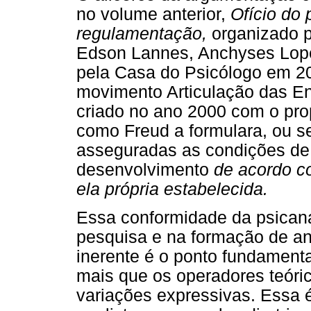
no volume anterior,
Ofício do 
regulamentação,
organizado p
Edson Lannes, Anchyses Lope
pela Casa do Psicólogo em 200
movimento Articulação das Ent
criado no ano 2000 com o prop
como Freud a formulara, ou s
asseguradas as condições de 
desenvolvimento
de acordo co
ela própria estabelecida.
Essa conformidade da psicaná
pesquisa e na formação de ana
inerente é o ponto fundamental
mais que os operadores teóri
variações expressivas. Essa ét