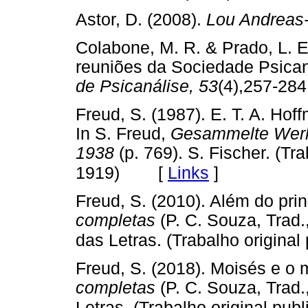
Astor, D. (2008).
Lou Andreas
Colabone, M. R. & Prado, L. E.
reuniões da Sociedade Psican
de Psicanálise, 53
(4),257-
Freud, S. (1987). E. T. A. Ho
In S. Freud,
Gesammelte Werke
1938
(p. 769). S. Fischer. (Tr
[
Links
]
1919)
Freud, S. (2010). Além do prin
completas
(P. C. Souza, Trad.
das Letras. (Trabalho origina
Freud, S. (2018). Moisés e o 
completas
(P. C. Souza, Trad.
Letras. (Trabalho original pu