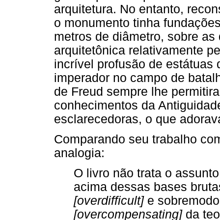
arquitetura. No entanto, rec
o monumento tinha fundações 
metros de diâmetro, sobre as 
arquitetônica relativamente p
incrível profusão de estátua
imperador no campo de batalh
de Freud sempre lhe permitira
conhecimentos da Antiguidade
esclarecedoras, o que adorava
Comparando seu trabalho com 
analogia:
O livro não trata o assunt
acima dessas bases bruta
[overdifficult]
e sobremodo
[overcompensating]
da teo