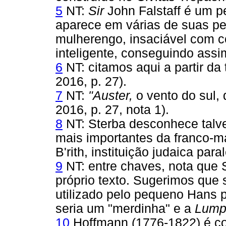
5
NT:
Sir
John Falstaff é um 
aparece em várias de suas pe
mulherengo, insaciável com c
inteligente, conseguindo assi
6
NT: citamos aqui a partir da
2016, p. 27).
7
NT:
"Auster,
o vento do sul, 
2016, p. 27, nota 1).
8
NT: Sterba desconhece talv
mais importantes da franco-ma
B'rith, instituição judaica par
9
NT: entre chaves, nota que S
próprio texto. Sugerimos que
utilizado pelo pequeno Hans 
seria um "merdinha" e a
Lump
10
Hoffmann (1776-1822) é co