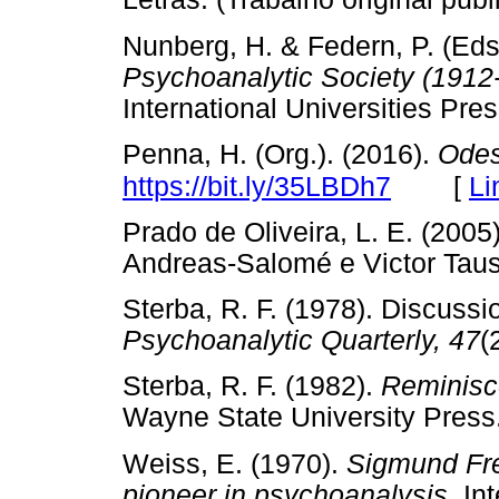
Nunberg, H. & Federn, P. (Eds
Psychoanalytic Society (1912
International Universities 
Penna, H. (Org.). (2016).
Odes
[
Li
https://bit.ly/35LBDh7
Prado de Oliveira, L. E. (2005
Andreas-Salomé e Victor Tau
Sterba, R. F. (1978). Discuss
Psychoanalytic Quarterly, 47
(
Sterba, R. F. (1982).
Reminisc
Wayne State University Pr
Weiss, E. (1970).
Sigmund Freu
pioneer in psychoanalysis
. In