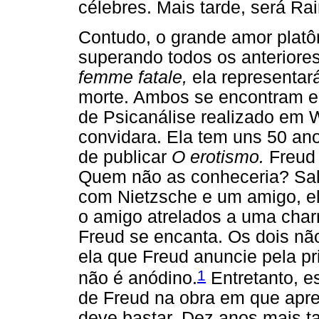
célebres. Mais tarde, será Rai
Contudo, o grande amor platô
superando todos os anteriores
femme fatale,
ela representar
morte. Ambos se encontram e
de Psicanálise realizado em 
convidara. Ela tem uns 50 an
de publicar
O erotismo.
Freud 
Quem não as conheceria? Sal
com Nietzsche e um amigo, el
o amigo atrelados a uma charr
Freud se encanta. Os dois nã
ela que Freud anuncie pela pr
1
não é anódino.
Entretanto, e
de Freud na obra em que apre
deve bastar. Dez anos mais ta