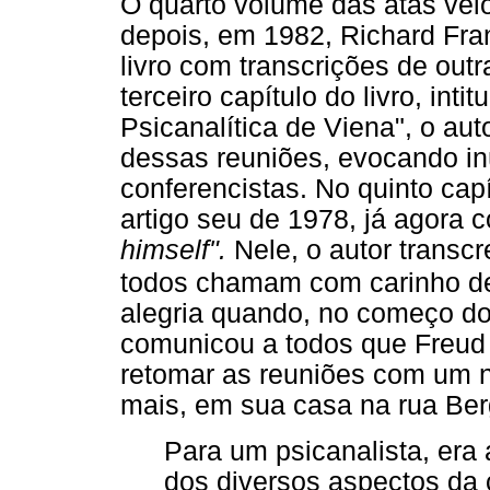
O quarto volume das atas vei
depois, em 1982, Richard Fra
livro com transcrições de out
terceiro capítulo do livro, int
Psicanalítica de Viena", o au
dessas reuniões, evocando in
conferencistas. No quinto capí
artigo seu de 1978, já agora 
himself".
Nele, o autor transc
todos chamam com carinho 
alegria quando, no começo do
comunicou a todos que Freud 
retomar as reuniões com um n
mais, em sua casa na rua Ber
Para um psicanalista, era 
dos diversos aspectos da c