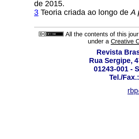
de 2015.
3
Teoria criada ao longo de
A 
All the contents of this jo
under a
Creative 
Revista Bras
Rua Sergipe, 47
01243-001 - S
Tel./Fax.
rbp