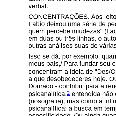
verbal.
CONCENTRAÇÕES. Aos leitor
Fabio deixou uma série de pe
quem percebe miudezas" (Laoz
em duas ou três linhas, o aut
outras análises suas de vária
Isso se dá, por exemplo, quan
meus pais,/ Para fundar seu cu
concentram a ideia de "Des/O
a que desobedeceres hoje. Ou
Dourado - contribui para a re
2
psicanalítica,
entendida não 
(nosografia), mas como a intim
psicanalítica: a busca em tem
especificidade. Ou ainda qua