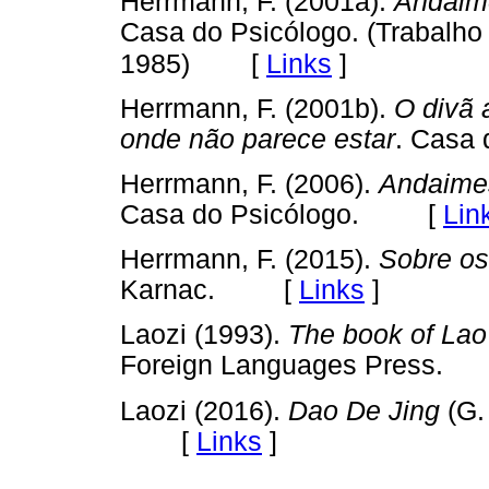
Herrmann, F. (2001a).
Andaime
Casa do Psicólogo. (Trabalho 
[
Links
]
1985)
Herrmann, F. (2001b).
O divã 
onde não parece estar
. Casa
Herrmann, F. (2006).
Andaimes
Casa do Psicólogo. [
Lin
Herrmann, F. (2015).
Sobre os
Karnac. [
Links
]
Laozi (1993).
The book of Lao
Foreign Languages Press
Laozi (2016).
Dao De Jing
(G.
[
Links
]