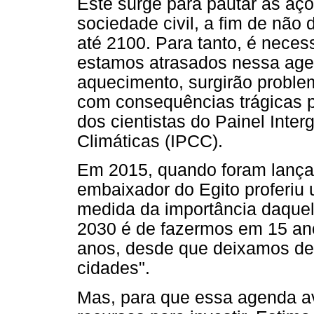
Este surge para pautar as aç
sociedade civil, a fim de não
até 2100. Para tanto, é neces
estamos atrasados nessa age
aquecimento, surgirão problem
com consequências trágicas 
dos cientistas do Painel Int
Climáticas (IPCC).
Em 2015, quando foram lanç
embaixador do Egito proferiu
medida da importância daque
2030 é de fazermos em 15 an
anos, desde que deixamos de
cidades".
Mas, para que essa agenda a