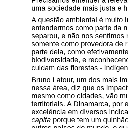
Precisamos entender a relevâ
uma sociedade mais justa e 
A questão ambiental é muito i
entendermos como parte da na
separou, e não nos sentimos 
somente como provedora de re
parte dela, como efetivamente
biodiversidade, e reconhece
cuidam das florestas - indígen
Bruno Latour, um dos mais im
nessa área, diz que os impac
mesmo como cidades, vão mui
territoriais. A Dinamarca, po
excelência em diversos indic
capita
porque tem um quinhão
outros países do mundo, o qu