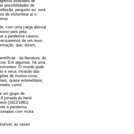
gresso Brasileiro de
as possibilidades de
eflexão, pergunto eu: será
os de vislumbrar aí o
emia.
de, com uma carga abissal
 nosso país pela
que a pandemia causou.
 Precisaremos de um novo
ormação, que, dizem,
tíficas - da literatura, do
ticos. Em algumas, há uma
reviventes. O mundo pode
to e seca, invasão das
giões de mortos-vivos.
ais, quase estereótipos,
enredos como:
ar um grupo de
A jornada do herói
erói
(1922/1981).
ante a pandemia
lsionados com muita
rutível, às vezes