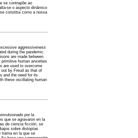
ue se contrapõe ao
alta-se o aspecto dinâmico
 se constitui como a nossa
y excessive aggressiveness
ated during the pandemic.
parisons are made between
 primitive human anxieties
cts are used to overcome
out by Freud as that of
s and the need for its
th these oscillating human
onvulsionado por la
es que se agravaron en la
s de ciencia ficción, se
bajos sobre distopías
e trama en la que se
po. Se hace una comparación