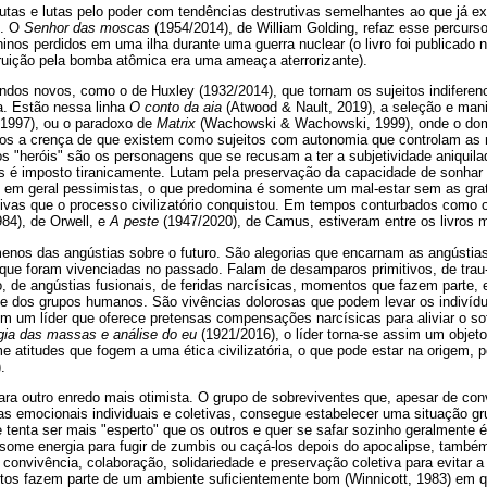
putas e lutas pelo poder com tendências destrutivas semelhantes ao que já e
e. O
Senhor das moscas
(1954/2014), de William Golding, refaz esse percurso
nos perdidos em uma ilha durante uma guerra nuclear (o livro foi publicado 
ruição pela bomba atômica era uma ameaça aterrorizante).
ndos novos, como o de Huxley (1932/2014), que tornam os sujeitos indifere
ia. Estão nessa linha
O conto da aia
(Atwood & Nault, 2019), a seleção e man
 1997), ou o paradoxo de
Matrix
(Wachowski & Wachowski, 1999), onde o dom
duos a crença de que existem como sujeitos com autonomia que controlam a
 os "heróis" são os personagens que se recusam a ter a subjetividade aniquil
s é imposto tiranicamente. Lutam pela preservação da capacidade de sonhar 
, em geral pessimistas, o que predomina é somente um mal-estar sem as grat
tivas que o processo civilizatório conquistou. Em tempos conturbados como 
84), de Orwell, e
A peste
(1947/2020), de Camus, estiveram entre os livros m
menos das angústias sobre o futuro. São alegorias que encarnam as angústia
que foram vivenciadas no passado. Falam de desamparos primitivos, de trau
o, de angústias fusionais, de feridas narcísicas, momentos que fazem parte,
to e dos grupos humanos. São vivências dolorosas que podem levar os indivíd
m um líder que oferece pretensas compensações narcísicas para aliviar o s
gia das massas e análise do eu
(1921/2016), o líder torna-se assim um objeto
me atitudes que fogem a uma ética civilizatória, o que pode estar na origem, 
.
ra outro enredo mais otimista. O grupo de sobreviventes que, apesar de c
ias emocionais individuais e coletivas, consegue estabelecer uma situação 
e tenta ser mais "esperto" que os outros e quer se safar sozinho geralmente é
me energia para fugir de zumbis ou caçá-los depois do apocalipse, também
convivência, colaboração, solidariedade e preservação coletiva para evitar a 
os fazem parte de um ambiente suficientemente bom (Winnicott, 1983) em q