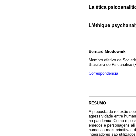
La ética psicoanalíti
L'éthique psychanaly
Bernard Miodownik
Membro efetivo da Sociedad
Brasileira de Psicanálise (
Correspondência
RESUMO
A proposta de reflexão so
agressividade entre human
na pandemia. Como é possí
enredos e personagens ali
humanas mais primitivas d
integradores são utilizado