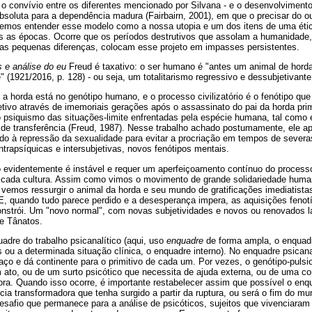
 - o convívio entre os diferentes mencionado por Silvana - e o desenvolvimen
bsoluta para a dependência madura (Fairbairn, 2001), em que o precisar do o
emos entender esse modelo como a nossa utopia e um dos itens de uma étic
as as épocas. Ocorre que os períodos destrutivos que assolam a humanidade
as pequenas diferenças, colocam esse projeto em impasses persistentes.
 e análise do eu
Freud é taxativo: o ser humano é "antes um animal de hord
" (1921/2016, p. 128) - ou seja, um totalitarismo regressivo e dessubjetivante
 a horda está no genótipo humano, e o processo civilizatório é o fenótipo que
etivo através de imemoriais gerações após o assassinato do pai da horda pri
o psiquismo das situações-limite enfrentadas pela espécie humana, tal como
 de transferência (Freud, 1987). Nesse trabalho achado postumamente, ele a
ado à repressão da sexualidade para evitar a procriação em tempos de severas
ntrapsíquicas e intersubjetivas, novos fenótipos mentais.
o evidentemente é instável e requer um aperfeiçoamento contínuo do processo 
 cada cultura. Assim como vimos o movimento de grande solidariedade humana
vemos ressurgir o animal da horda e seu mundo de gratificações imediatist
E, quando tudo parece perdido e a desesperança impera, as aquisições fenot
reconstrói. Um "novo normal", com novas subjetividades e novos ou renovados 
e Tânatos.
dre do trabalho psicanalítico (aqui, uso
enquadre
de forma ampla, o enquadr
 ou a determinada situação clínica, o enquadre interno). No enquadre psicana
paço e dá continente para o primitivo de cada um. Por vezes, o genótipo-pulsi
ato, ou de um surto psicótico que necessita de ajuda externa, ou de uma co
ra. Quando isso ocorre, é importante restabelecer assim que possível o enq
ia transformadora que tenha surgido a partir da ruptura, ou será o fim do mu
 desafio que permanece para a análise de psicóticos, sujeitos que vivenciara