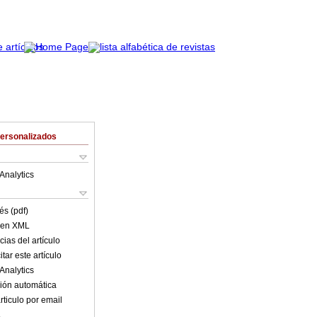
Personalizados
Analytics
és (pdf)
o en XML
ias del artículo
tar este artículo
Analytics
ión automática
rticulo por email