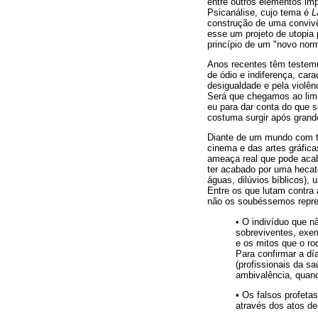
entre outros elementos imp
Psicanálise, cujo tema é
L
construção de uma convivê
esse um projeto de utopia 
princípio de um "novo nor
Anos recentes têm testem
de ódio e indiferença, car
desigualdade e pela violê
Será que chegamos ao limi
eu para dar conta do que 
costuma surgir após gran
Diante de um mundo com terr
cinema e das artes gráfic
ameaça real que pode aca
ter acabado por uma hecat
águas, dilúvios bíblicos),
Entre os que lutam contra
não os soubéssemos repres
• O indivíduo que n
sobreviventes, exe
e os mitos que o r
Para confirmar a d
(profissionais da 
ambivalência, quand
• Os falsos profet
através dos atos de