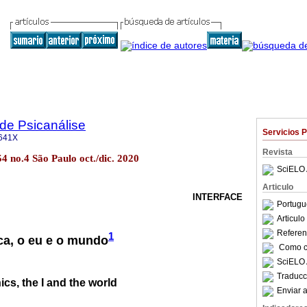
 de Psicanálise
Servicios 
641X
Revista
54 no.4 São Paulo oct./dic. 2020
SciELO 
Articulo
INTERFACE
Portugu
Articul
Referenc
1
ica, o eu e o mundo
Como ci
SciELO 
Traducc
ics, the I and the world
Enviar a