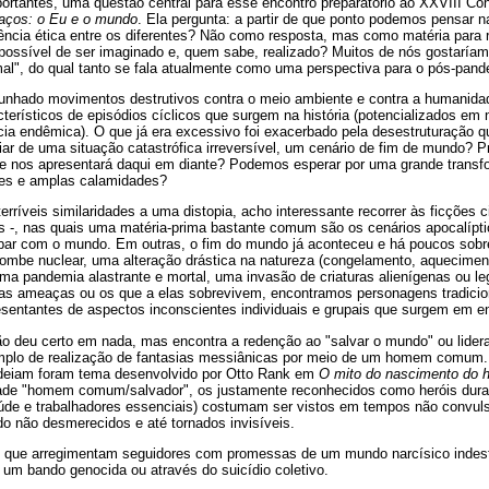
ortantes, uma questão central para esse encontro preparatório ao XXVIII Con
aços: o Eu e o mundo
. Ela pergunta: a partir de que ponto podemos pensar n
ncia ética entre os diferentes? Não como resposta, mas como matéria para r
possível de ser imaginado e, quem sabe, realizado? Muitos de nós gostaríam
mal", do qual tanto se fala atualmente como uma perspectiva para o pós-pand
unhado movimentos destrutivos contra o meio ambiente e contra a humanida
acterísticos de episódios cíclicos que surgem na história (potencializados em
ncia endêmica). O que já era excessivo foi exacerbado pela desestruturação 
ar de uma situação catastrófica irreversível, um cenário de fim de mundo?
se nos apresentará daqui em diante? Podemos esperar por uma grande transf
des e amplas calamidades?
íveis similaridades a uma distopia, acho interessante recorrer às ficções cien
as -, nas quais uma matéria-prima bastante comum são os cenários apocalíp
bar com o mundo. Em outras, o fim do mundo já aconteceu e há poucos sob
ombe nuclear, uma alteração drástica na natureza (congelamento, aquecimen
 uma pandemia alastrante e mortal, uma invasão de criaturas alienígenas ou le
 as ameaças ou os que a elas sobrevivem, encontramos personagens tradicion
entantes de aspectos inconscientes individuais e grupais que surgem em 
ão deu certo em nada, mas encontra a redenção ao "salvar o mundo" ou lider
mplo de realização de fantasias messiânicas por meio de um homem comum. 
odeiam foram tema desenvolvido por Otto Rank em
O mito do nascimento do h
íade "homem comum/salvador", os justamente reconhecidos como heróis dur
saúde e trabalhadores essenciais) costumam ser vistos em tempos não convu
o não desmerecidos e até tornados invisíveis.
as que arregimentam seguidores com promessas de um mundo narcísico indest
 um bando genocida ou através do suicídio coletivo.