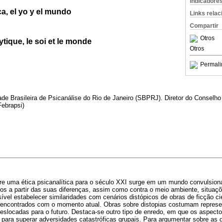
Indicadore
ca, el yo y el mundo
Links rela
Compartir
Otros
tique, le soi et le monde
Otros
Permali
e Brasileira de Psicanálise do Rio de Janeiro (SBPRJ). Diretor do Conselho
Febrapsi)
bre uma ética psicanalítica para o século XXI surge em um mundo convulsion
os a partir das suas diferenças, assim como contra o meio ambiente, situaç
vel estabelecer similaridades com cenários distópicos de obras de ficção c
 encontrados com o momento atual. Obras sobre distopias costumam represe
eslocadas para o futuro. Destaca-se outro tipo de enredo, em que os aspecto
s para superar adversidades catastróficas grupais. Para argumentar sobre as d