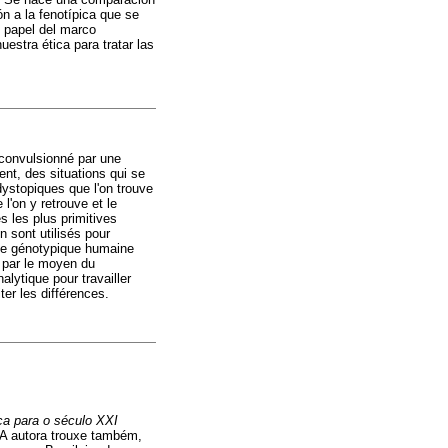
n a la fenotípica que se
l papel del marco
estra ética para tratar las
 convulsionné par une
ent, des situations qui se
dystopiques que l'on trouve
l'on y retrouve et le
 les plus primitives
n sont utilisés pour
que génotypique humaine
e par le moyen du
lytique pour travailler
er les différences.
ca para o século XXI
 A autora trouxe também,