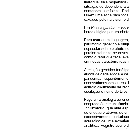
individual seja respeitada
situação de dependência a
demandas narcísicas. Pod
talvez uma ética para tod
cavados pelo narcisismo d
Em
Psicologia das massas
horda dirigida por um chefe
Para usar outra linguagem,
patrimônio genético e subj
especular sobre o efeito n
perdido sobre as neuroses
como o fator que teria lev
em novas características i
A relação genótipo-fenótip
éticos de cada época e de
pandemia, frequentemente 
necessidades dos outros. 
edifício civilizatório se 
oscilação o nome de Eros 
Faço uma analogia ao enqua
adaptado às circunstâncias
"civilizatório" que abre es
do enquadre através de um 
excessivamente perturbado
acrescido de uma experiênc
analítica. Registro aqui o