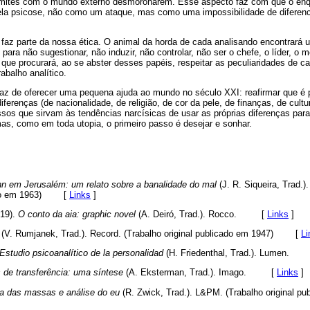
limites com o mundo externo desmoronarem. Esse aspecto faz com que o enq
la psicose, não como um ataque, mas como uma impossibilidade de diferenci
faz parte da nossa ética. O animal da horda de cada analisando encontrará 
ara não sugestionar, não induzir, não controlar, não ser o chefe, o líder, o 
que procurará, ao se abster desses papéis, respeitar as peculiaridades de cada
abalho analítico.
paz de oferecer uma pequena ajuda ao mundo no século XXI: reafirmar que é p
ferenças (de nacionalidade, de religião, de cor da pele, de finanças, de cultu
sos que sirvam às tendências narcísicas de usar as próprias diferenças par
as, como em toda utopia, o primeiro passo é desejar e sonhar.
n em Jerusalém: um relato sobre a banalidade do mal
(J. R. Siqueira, Trad.
do em 1963)
[
Links
]
019).
O conto da aia: graphic novel
(A. Deiró, Trad.). Rocco. [
Links
]
(V. Rumjanek, Trad.). Record. (Trabalho original publicado em 1947)
[
Li
Estudio psicoanalítico de la personalidad
(H. Friedenthal, Trad.). Lumen
 de transferência: uma síntese
(A. Eksterman, Trad.). Imago. [
Links
]
ia das massas e análise do eu
(R. Zwick, Trad.). L&PM. (Trabalho original pu