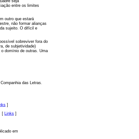
uadre seja
ação entre os limites
um outro que estará
mestre, não formar alianças
 sujeito. O difícil e
ossível sobreviver fora do
ra, de subjetividade)
a o domínio de outras. Uma
). Companhia das Letras.
nks
]
. [
Links
]
blicado em