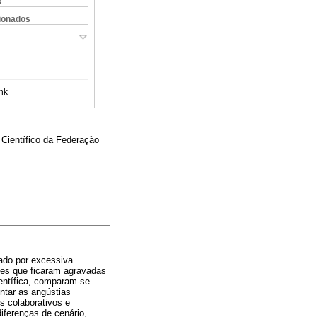
s
cionados
nk
 Científico da Federação
ado por excessiva
ões que ficaram agravadas
ientífica, comparam-se
ntar as angústias
s colaborativos e
iferenças de cenário,