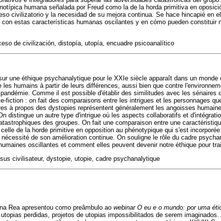
enotípica humana señalada por Freud como la de la horda primitiva en oposició
ceso civilizatorio y la necesidad de su mejora continua. Se hace hincapié en e
ar con estas características humanas oscilantes y en cómo pueden constituir nu
ceso de civilización, distopía, utopía, encuadre psicoanalítico
r sur une éthique psychanalytique pour le XXIe siècle apparaît dans un monde
 les humains à partir de leurs différences, aussi bien que contre l'environnem
pandémie. Comme il est possible d'établir des similitudes avec les sénaires 
fiction : on fait des comparaisons entre les intrigues et les personnages que 
s à propos des dystopies représentent généralement les angoisses humaines
n distingue un autre type d'intrigue où les aspects collaboratifs et d'intégratio
atastrophiques des groupes. On fait une comparaison entre une caractéristi
elle de la horde primitive en opposition au phénotypique qui s'est incorporé
a nécessité de son amélioration continue. On souligne le rôle du cadre psychana
humaines oscillantes et comment elles peuvent devenir notre éthique pour trait
us civilisateur, dystopie, utopie, cadre psychanalytique
vana Rea apresentou como preâmbulo ao
webinar O eu e o mundo: por uma éti
topias perdidas, projetos de utopias impossibilitados de serem imaginados.