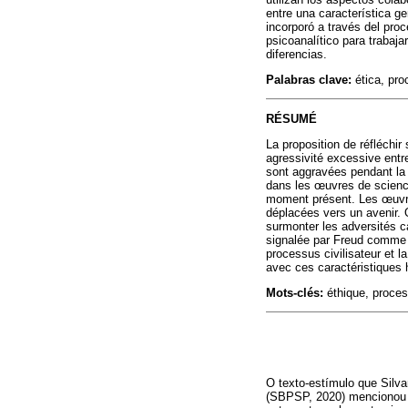
entre una característica g
incorporó a través del pro
psicoanalítico para trabaj
diferencias.
Palabras clave:
ética, pro
RÉSUMÉ
La proposition de réfléchi
agressivité excessive entre
sont aggravées pendant la 
dans les œuvres de science-
moment présent. Les œuvre
déplacées vers un avenir. O
surmonter les adversités c
signalée par Freud comme c
processus civilisateur et l
avec ces caractéristiques 
Mots-clés:
éthique, process
O texto-estímulo que Sil
(SBPSP, 2020) mencionou u