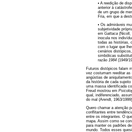
• A reedição de dis
anterior à catástrof
de um grupo de meni
Fria, em que a dest
• Os admiráveis mu
subjetividade própr
em
Gattaca
(Nicoll,
inocula nos indiví
todas as histórias,
com o lugar que lhe
cenários distópicos
simbólicas substitu
razão
1984
(1949/19
Futuros distópicos falam 
vez costumam reeditar as 
angústias de aniquilament
da história de cada sujei
uma massa identificada co
Freud mostrou em
Psicolo
qual, indiferenciado, assu
do mal (Arendt, 1963/1999)
Quero chamar a atenção pa
conflitantes entre tendênc
entre os integrantes. O qu
mapa. Assim como se conso
para manter os padrões de 
mundo. Todos esses quesit