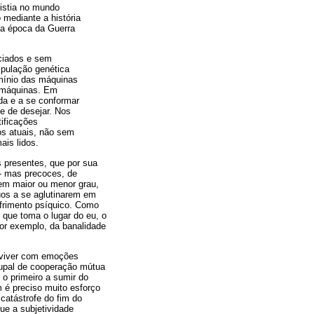
xistia no mundo
 mediante a história
na época da Guerra
nciados e sem
ipulação genética
ínio das máquinas
s máquinas. Em
ada e a se conformar
e de desejar. Nos
ificações
os atuais, não sem
ais lidos.
s presentes, que por sua
- mas precoces, de
 em maior ou menor grau,
uos a se aglutinarem em
ofrimento psíquico. Como
 que toma o lugar do eu, o
por exemplo, da banalidade
onviver com emoções
grupal de cooperação mútua
 o primeiro a sumir do
 é preciso muito esforço
catástrofe do fim do
ue a subjetividade