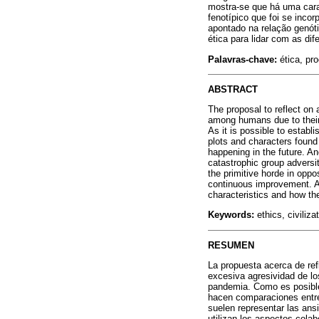
mostra-se que há uma cara
fenotípico que foi se inco
apontado na relação genót
ética para lidar com as dif
Palavras-chave:
ética, pro
ABSTRACT
The proposal to reflect on
among humans due to their 
As it is possible to establ
plots and characters found
happening in the future. An
catastrophic group adversi
the primitive horde in oppo
continuous improvement. An
characteristics and how the
Keywords:
ethics, civiliz
RESUMEN
La propuesta acerca de ref
excesiva agresividad de lo
pandemia. Como es posible 
hacen comparaciones entre 
suelen representar las ans
utilizan los aspectos cola