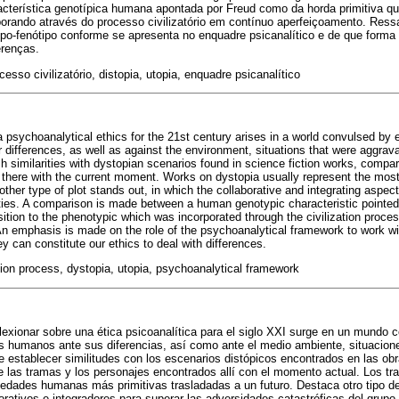
cterística genotípica humana apontada por Freud como da horda primitiva q
rporando através do processo civilizatório em contínuo aperfeiçoamento. Ress
ipo-fenótipo conforme se apresenta no enquadre psicanalítico e de que forma
erenças.
cesso civilizatório, distopia, utopia, enquadre psicanalítico
 a psychoanalytical ethics for the 21st century arises in a world convulsed b
differences, as well as against the environment, situations that were aggrav
ish similarities with dystopian scenarios found in science fiction works, com
 there with the current moment. Works on dystopia usually represent the most
other type of plot stands out, in which the collaborative and integrating aspe
ties. A comparison is made between a human genotypic characteristic pointed 
sition to the phenotypic which was incorporated through the civilization proces
 emphasis is made on the role of the psychoanalytical framework to work wi
y can constitute our ethics to deal with differences.
ation process, dystopia, utopia, psychoanalytical framework
lexionar sobre una ética psicoanalítica para el siglo XXI surge en un mundo c
s humanos ante sus diferencias, así como ante el medio ambiente, situacion
establecer similitudes con los escenarios distópicos encontrados en las obra
las tramas y los personajes encontrados allí con el momento actual. Los tra
iedades humanas más primitivas trasladadas a un futuro. Destaca otro tipo d
borativos e integradores para superar las adversidades catastróficas del gru