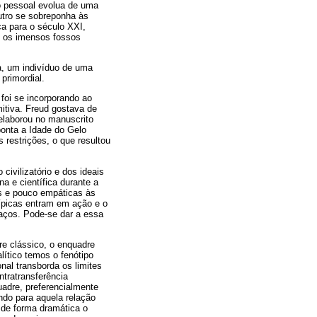
to pessoal evolua de uma
utro se sobreponha às
a para o século XXI,
, os imensos fossos
a, um indivíduo de uma
 primordial.
 foi se incorporando ao
mitiva. Freud gostava de
 elaborou no manuscrito
ponta a Idade do Gelo
 restrições, o que resultou
civilizatório e dos ideais
 e científica durante a
as e pouco empáticas às
ípicas entram em ação e o
laços. Pode-se dar a essa
e clássico, o enquadre
lítico temos o fenótipo
onal transborda os limites
ntratransferência
uadre, preferencialmente
ndo para aquela relação
m de forma dramática o