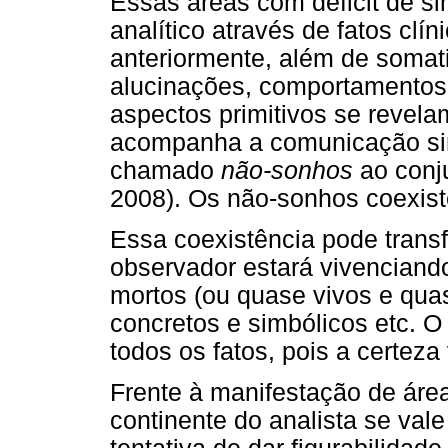
Essas áreas com déficit de 
analítico através de fatos clí
anteriormente, além de somati
alucinações, comportamentos,
aspectos primitivos se revela
acompanha a comunicação sim
chamado
não-sonhos
ao conj
2008). Os não-sonhos coexis
Essa coexistência pode trans
observador estará vivenciand
mortos (ou quase vivos e qua
concretos e simbólicos etc. 
todos os fatos, pois a certe
Frente à manifestação de área
continente do analista se val