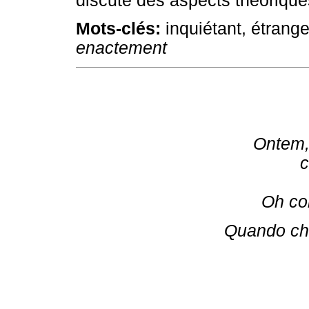
discute des aspects théorique
Mots-clés:
inquiétant, étrange
enactement
Ontem,
c
Oh co
Quando che