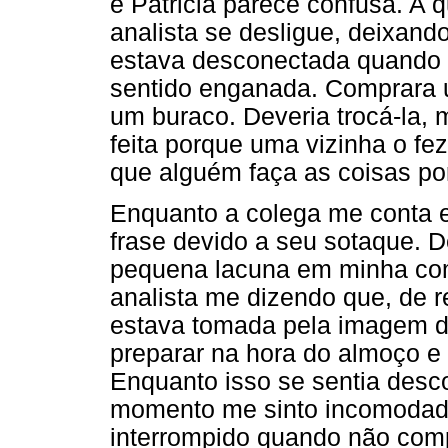
e Patricia parece confusa. A 
analista se desligue, deixand
estava desconectada quando o
sentido enganada. Comprara 
um buraco. Deveria trocá-la, m
feita porque uma vizinha o fe
que alguém faça as coisas por
Enquanto a colega me conta 
frase devido a seu sotaque. D
pequena lacuna em minha co
analista me dizendo que, de 
estava tomada pela imagem de
preparar na hora do almoço e 
Enquanto isso se sentia desco
momento me sinto incomodado 
interrompido quando não compr