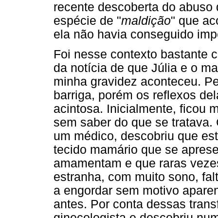
recente descoberta do abuso
espécie de "
maldição
" que ac
ela não havia conseguido impe
Foi nesse contexto bastante
da notícia de que Júlia e o ma
minha gravidez aconteceu. Pe
barriga, porém os reflexos de
acintosa. Inicialmente, ficou
sem saber do que se tratava. 
um médico, descobriu que est
tecido mamário que se apre
amamentam e que raras vezes 
estranha, com muito sono, fal
a engordar sem motivo aparen
antes. Por conta dessas tran
ginecologista e descobriu nu