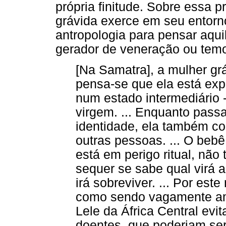
própria finitude. Sobre essa 
grávida exerce em seu entorn
antropologia para pensar aqu
gerador de veneração ou temo
[Na Samatra], a mulher grá
pensa-se que ela está exp
num estado intermediário 
virgem. ... Enquanto passa
identidade, ela também c
outras pessoas. ... O be
está em perigo ritual, nã
sequer se sabe qual virá 
irá sobreviver. ... Por es
como sendo vagamente ame
Lele da África Central ev
doentes, que poderiam ser