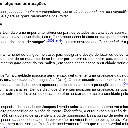
se: algumas pontuações
dade, conceito confuso e enigmático, viveiro de obscurantismo, na psicanális
veis para as quais deveríamos nos voltar.
A
es Derrida é uma importante referência para os estudos psicanalíticos sobre 
ina da palavra crueldade, isto é, “uma necessária história de sangue derrama
2001, p. 6
angue, dos laços de sangue” (
), o autor destaca que
Grausamkeit
é a 
ramamento de sangue, no caso, para designar o desejo de fazer ou de se fa
 matar, de se matar ou de se torturar por torturar ou por matar,
para
sentir u
ou mesmo
para
gozar do mal radical, em todos esses casos a crueldade seria di
que “uma crueldade psíquica será, então, certamente, uma crueldade da psiq
as uma crueldade não sanguinária” (p. 7). O autor encontrou na filosofia kant
Bi
 que a crueldade seria o operador por excelência para a produção do mal (
om a psicanálise. Derrida distingue diferentes posições na crueldade, as qu
azer sofrer, por fazer-se ou deixar-se sofrer, deixar sofrer pelo e crueldade pel
espectro desenhado por Jacques Derrida sobre a crueldade e como vai relaci
eito psicanalítico de pulsão de morte (
Todestrieb
), o autor evoca a pulsão d
rieb
), uma pulsão de ascendência ou de possessão. Essa pulsão de poder seri
 poder, da ascendência ou da possessão, movimento de apropriação etc. Per
mais bem traduzido por “pulsão de apoderamento”, em que a forma verbal re
. 233