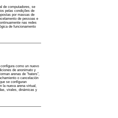
dial de computadores, se
dos pelas condições de
ompostas por massas de
ancelamento de pessoas e
 continuamente nas redes
 lógica de funcionamento
e configura como un nuevo
diciones de anonimato y
forman arenas de “haters”,
inchamiento o cancelación
que se configuran
 la nueva arena virtual,
das, virales, dinámicas y