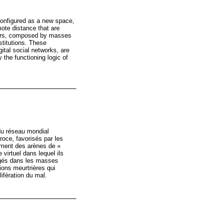
 configured as a new space,
ote distance that are
aters, composed by masses
stitutions. These
gital social networks, are
y the functioning logic of
du réseau mondial
oce, favorisés par les
rment des arènes de «
virtuel dans lequel ils
gagés dans les masses
ions meurtrières qui
lifération du mal.