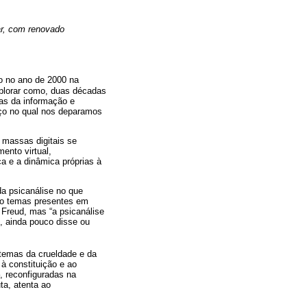
ar, com renovado
do no ano de 2000 na
xplorar como, duas décadas
ias da informação e
ço no qual nos deparamos
 massas digitais se
ento virtual,
a e a dinâmica próprias à
da psicanálise no que
ão temas presentes em
Freud, mas “a psicanálise
, ainda pouco disse ou
 temas da crueldade e da
à constituição e ao
, reconfiguradas na
ta, atenta ao