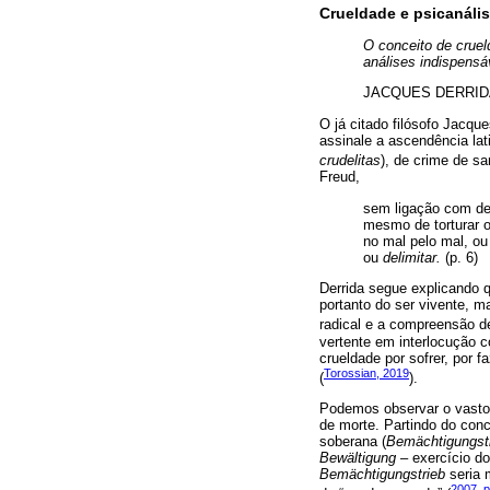
Crueldade e psicanáli
O conceito de cruel
análises indispensá
JACQUES DERRID
O já citado filósofo Jacqu
assinale a ascendência lat
crudelitas
), de crime de s
Freud,
sem ligação com der
mesmo de torturar ou
no mal pelo mal, 
ou
delimitar.
(p. 6)
Derrida segue explicando 
portanto do ser vivente, m
radical e a compreensão de
vertente em interlocução c
crueldade por sofrer, por f
Torossian, 2019
(
).
Podemos observar o vasto 
de morte. Partindo do conc
soberana (
Bemächtigungst
Bewältigung
– exercício do
Bemächtigungstrieb
seria 
2007, p