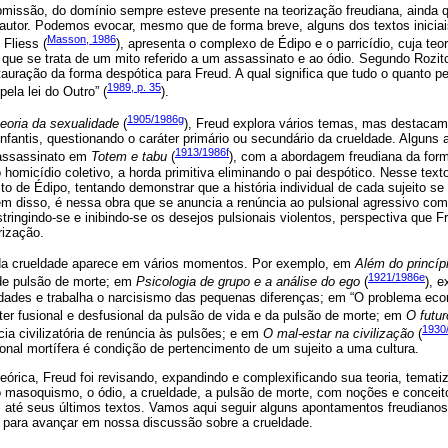
bmissão, do domínio sempre esteve presente na teorização freudiana, ainda q
autor. Podemos evocar, mesmo que de forma breve, alguns dos textos iniciais
Masson, 1986
 Fliess (
), apresenta o complexo de Édipo e o parricídio, cuja teo
 que se trata de um mito referido a um assassinato e ao ódio. Segundo Rozitch
tauração da forma despótica para Freud. A qual significa que tudo o quanto p
1989, p. 35
ela lei do Outro” (
).
1905/1986g
teoria da sexualidade
(
), Freud explora vários temas, mas destaca
fantis, questionando o caráter primário ou secundário da crueldade. Alguns 
1913/1986f
 assassinato em
Totem e tabu
(
), com a abordagem freudiana da for
o homicídio coletivo, a horda primitiva eliminando o pai despótico. Nesse tex
to de Édipo, tentando demonstrar que a história individual de cada sujeito se
ém disso, é nessa obra que se anuncia a renúncia ao pulsional agressivo co
estringindo-se e inibindo-se os desejos pulsionais violentos, perspectiva que 
rização.
 da crueldade aparece em vários momentos. Por exemplo, em
Além do princíp
1921/1986e
 de pulsão de morte; em
Psicologia de grupo e a análise do ego
(
), 
idades e trabalha o narcisismo das pequenas diferenças; em “O problema e
áter fusional e desfusional da pulsão de vida e da pulsão de morte; em
O futur
1930
ncia civilizatória de renúncia às pulsões; e em
O mal-estar na civilização
(
ional mortífera é condição de pertencimento de um sujeito a uma cultura.
rica, Freud foi revisando, expandindo e complexificando sua teoria, tematiza
 o masoquismo, o ódio, a crueldade, a pulsão de morte, com noções e concei
s até seus últimos textos. Vamos aqui seguir alguns apontamentos freudianos
 para avançar em nossa discussão sobre a crueldade.