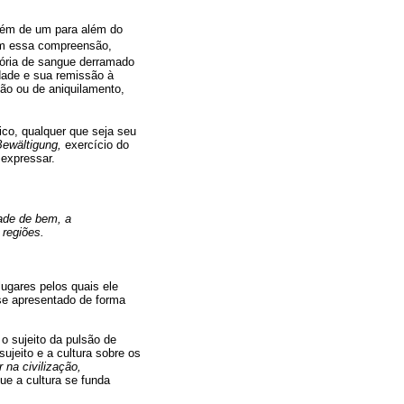
além de um para além do
m essa compreensão,
tória de sangue derramado
ldade e sua remissão à
ção ou de aniquilamento,
ico, qualquer que seja seu
Bewältigung,
exercício do
 expressar.
ade de bem, a
regiões.
lugares pelos quais ele
 se apresentado de forma
 sujeito da pulsão de
sujeito e a cultura sobre os
 na civilização,
ue a cultura se funda