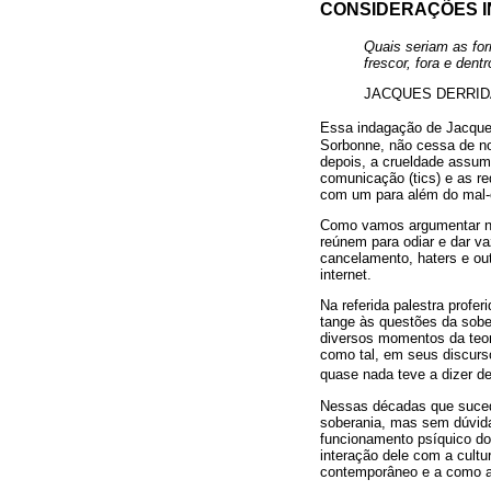
CONSIDERAÇÕES IN
Quais seriam as for
frescor, fora e dentr
JACQUES DERRID
Essa indagação de Jacqu
Sorbonne, não cessa de no
depois, a crueldade assume
comunicação (tics) e as r
com um para além do mal-e
Como vamos argumentar nes
reúnem para odiar e dar v
cancelamento, haters e ou
internet.
Na referida palestra profe
tange às questões da sobe
diversos momentos da teor
como tal, em seus discurs
quase nada teve a dizer de 
Nessas décadas que sucedem
soberania, mas sem dúvida
funcionamento psíquico do 
interação dele com a cultu
contemporâneo e a como as