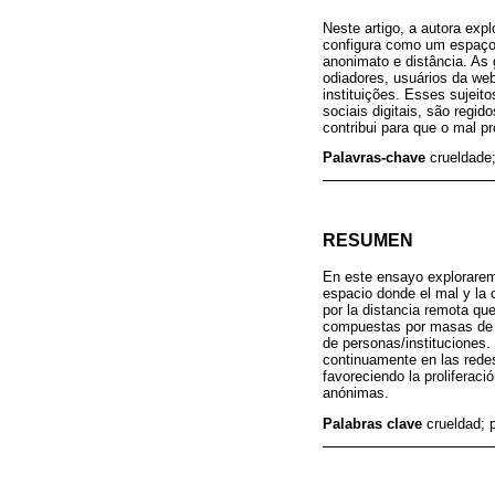
Neste artigo, a autora expl
configura como um espaço 
anonimato e distância. As
odiadores, usuários da we
instituições. Esses sujei
sociais digitais, são regi
contribui para que o mal pro
Palavras-chave
crueldade;
RESUMEN
En este ensayo exploraremo
espacio donde el mal y la
por la distancia remota qu
compuestas por masas de ha
de personas/instituciones.
continuamente en las redes
favoreciendo la proliferaci
anónimas.
Palabras clave
crueldad; 