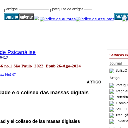
 de Psicanálise
Serviços P
-641X
Journal
l.56 no.1 São Paulo 2022 Epub 26-Ago-2024
SciELO 
1x.v56n1.07
Artigo
ARTIGO
Portugu
Artigo 
dade e o coliseu das massas digitais
Referên
Como ci
SciELO 
Traduçã
ad y el coliseo de las masas digitales
Enviar e