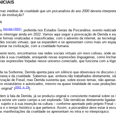
ICIAIS
mas inéditas de crueldade que um psicanalista do ano 2000 deveria interpret
o da instituição?
A
Derrida (2001)
es
, proferida nos Estados Gerais da Psicanálise, evento realiza
s interrogar ainda em 2022. Vamos aqui seguir a provocação de Derrida e e
 formas viralizadas e massificadas, com o advento da internet, as tecnolog
edes sociais virtuais, que se expandem e se apresentam como mais um espa
star na civilização, com a crueldade humana.
te texto, encontramos nas redes sociais virtuais um novo coliseu, onde as
azão à sua crueldade, ensejando novas expressões linguageiras, como lincham
tras expressões forjadas nesse universo conectado, que funciona com a lógic
rida na Sorbonne, Derrida aponta para um silêncio que observava no discurso 
rania e da crueldade. Sabemos que, embora não trabalhados diretamente, s
ização de Freud, mas Derrida sustenta que, sobre esses temas, não apenas 
os estatutários e autorizados, mesmo na quase totalidade de suas produções
2001, p. 19
original” (
).
 à fala de Derrida, já se produziu original e consistente material sobre os
 existe um vasto campo a ser explorado. São temáticas diretamente ligadas 
sujeito e à sua inserção na cultura – conforme apontado pelo próprio Freud –
ra e o tempo histórico a que pertence. Assim, a psicanálise deve estar à escu
 manifestações da crueldade se apresentam no intra e no interpsíquico.