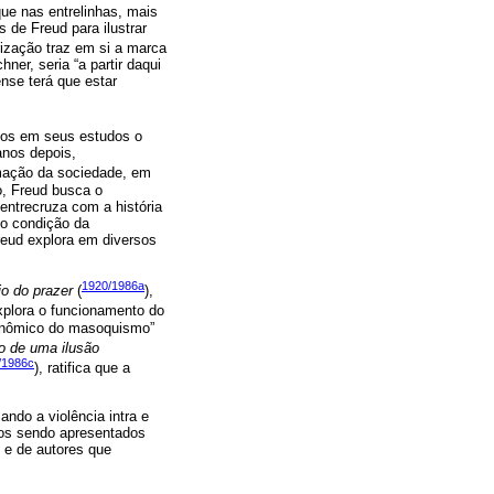
ue nas entrelinhas, mais
 de Freud para ilustrar
rização traz em si a marca
ner, seria “a partir daqui
ense terá que estar
mos em seus estudos o
anos depois,
mação da sociedade, em
to, Freud busca o
 entrecruza com a história
mo condição da
Freud explora em diversos
1920/1986a
io do prazer
(
),
explora o funcionamento do
conômico do masoquismo”
o de uma ilusão
/1986c
), ratifica que a
ndo a violência intra e
tos sendo apresentados
 e de autores que