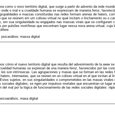
ora como o novo território digital, que surge a partir do advento da rede mun
onde o mal e a crueldade humana se expressam de maneira feroz, favoreci
 grupalidades e massas constituídas nas redes formam arenas de haters, c
b que se reúnem em um coliseu virtual no qual incitam o linchamento ou o c
tos, em sua singularidade ou engajados nas massas virais que se configuram
dos por pulsões mortíferas que encontram lugar nessa nova arena virtual, cuja
lifere.
 psicanálise; massa digital
s cómo el nuevo territorio digital que resulta del advenimiento de la www s
 crueldad humanas se expresan de una manera feroz, favorecidos por las con
e les son intrínsecas. Las agrupaciones y masas que se forman en las redes 
ters, internautas, que se reúnen en un coliseo virtual en el que incitan al l
 Estos sujetos, en sus singularidades o comprometidos en las masas virales 
 sociales digitales, se rigen por impulsos mortales que encuentran un lugar en
ón del mal por la lógica de funcionamiento de las redes sociales digitales: rápi
psicoanálisis; masa digital