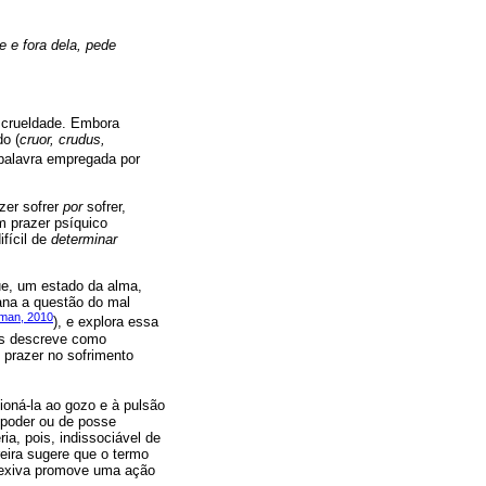
e e fora dela, pede
a crueldade. Embora
do (
cruor, crudus,
palavra empregada por
zer sofrer
por
sofrer,
m prazer psíquico
fícil de
determinar
ue, um estado da alma,
iana a questão do mal
rman, 2010
), e explora essa
ais descreve como
o prazer no sofrimento
oná-la ao gozo e à pulsão
e poder ou de posse
a, pois, indissociável de
eira sugere que o termo
flexiva promove uma ação