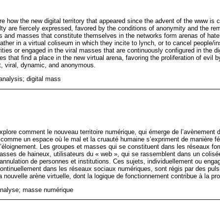
ore how the new digital territory that appeared since the advent of the www is
ty are fiercely expressed, favored by the conditions of anonymity and the rem
ings and masses that constitute themselves in the networks form arenas of h
ther in a virtual coliseum in which they incite to lynch, or to cancel people/in
arities or engaged in the viral masses that are continuously configured in the di
that find a place in the new virtual arena, favoring the proliferation of evil b
st, viral, dynamic, and anonymous.
analysis; digital mass
explore comment le nouveau territoire numérique, qui émerge de l’avènement 
e comme un espace où le mal et la cruauté humaine s’expriment de manière fér
d’éloignement. Les groupes et masses qui se constituent dans les réseaux fo
ses de haineux, utilisateurs du « web », qui se rassemblent dans un colisée 
l’annulation de personnes et institutions. Ces sujets, individuellement ou en
 continuellement dans les réseaux sociaux numériques, sont régis par des puls
a nouvelle arène virtuelle, dont la logique de fonctionnement contribue à la pro
analyse; masse numérique