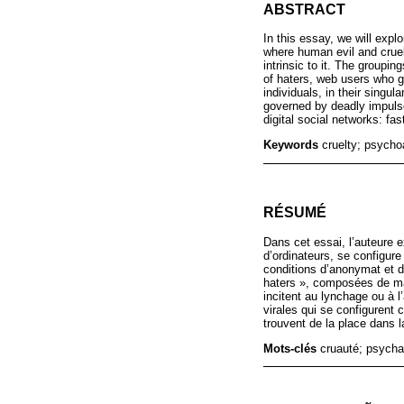
ABSTRACT
In this essay, we will expl
where human evil and cruel
intrinsic to it. The group
of haters, web users who ga
individuals, in their singul
governed by deadly impulses 
digital social networks: fa
Keywords
cruelty; psycho
RÉSUMÉ
Dans cet essai, l’auteure 
d’ordinateurs, se configur
conditions d’anonymat et 
haters », composées de mas
incitent au lynchage ou à 
virales qui se configurent
trouvent de la place dans l
Mots-clés
cruauté; psych