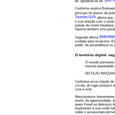
de “apoderar-se de” (
Conforme explica Binkowski
princípio do prazer, da pu
Torossian (2019)
afirma que 
e sua relação com o sentir
pulsão de morte freudiana,
haveria também uma pulsã
Mijolla-Mello
Segundo afirma
cuidado para recalcá-lo. 
poder, da ascendência ou d
O território digital: s
O mundo permanece
mesma quantidade d
NICOLAU MAQUIA
Conforme essa citação de
circula, do lugar psíquico
crua e viral.
Mencionamos brevemente qu
morte, da agressividade, do
quais Freud se debruçou 
exploraram a sua visão 
sobre o assassinato primor