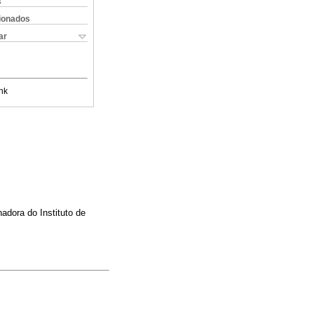
s
cionados
ar
nk
adora do Instituto de