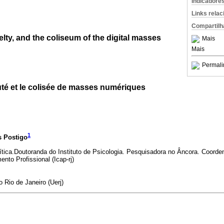
Indicadore
Links rela
Compartilh
lty, and the coliseum of the digital masses
Mais
Mais
Permali
té et le colisée de masses numériques
1
 Postigo
ítica.Doutoranda do Instituto de Psicologia. Pesquisadora no Âncora. Coorden
nto Profissional (Icap-rj)
 Rio de Janeiro (Uerj)