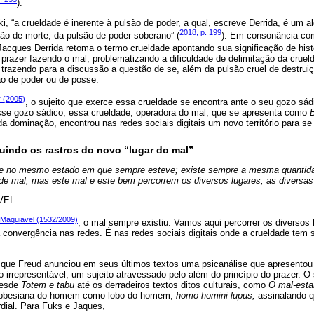
).
, “a crueldade é inerente à pulsão de poder, a qual, escreve Derrida, é um 
2018, p. 199
lsão de morte, da pulsão de poder soberano” (
). Em consonância co
Jacques Derrida retoma o termo crueldade apontando sua significação de his
 prazer fazendo o mal, problematizando a dificuldade de delimitação da crue
 trazendo para a discussão a questão de se, além da pulsão cruel de destrui
o de poder ou de posse.
r (2005)
, o sujeito que exerce essa crueldade se encontra ante o seu gozo sád
Esse gozo sádico, essa crueldade, operadora do mal, que se apresenta como
a dominação, encontrou nas redes sociais digitais um novo território para se
eguindo os rastros do novo “lugar do mal”
 no mesmo estado em que sempre esteve; existe sempre a mesma quantid
e mal; mas este mal e este bem percorrem os diversos lugares, as diversas 
VEL
Maquiavel (1532/2009)
, o mal sempre existiu. Vamos aqui percorrer os diversos 
 à convergência nas redes. É nas redes sociais digitais onde a crueldade tem
e Freud anunciou em seus últimos textos uma psicanálise que apresentou o
 irrepresentável, um sujeito atravessado pelo além do princípio do prazer. O 
desde
Totem e tabu
até os derradeiros textos ditos culturais, como
O mal-estar
hobbesiana do homem como lobo do homem,
homo homini lupus,
assinalando q
dial. Para Fuks e Jaques,