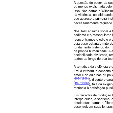
A questão do poder, da su
ou menos explicitada pelo 
isso. Nas cartas a Wilhelm
da violência, considerando
que aparece a primeira ins
necessariamente regulado p
Nos
Três ensaios sobre a 
sadismo e o masoquismo in
reencontramos o ódio e o
cuja base estaria o mito d
fundamento histórico do mi
da própria humanidade. Al
sociabilidade civilizada, r
textos ao longo de sua teo
A temática da violência e
Freud introduz o conceito
amor e do ódio nas grupal
1924/1986d
(
), discute o car
1927/1986b
(
), fala da exigê
renúncia à satisfação puls
Em décadas de produção teó
interpsíquica, o sadismo,
desde suas cartas a Flies
desenvolvem suas leituras