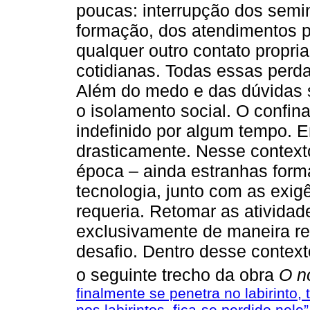
poucas: interrupção dos semin
formação, dos atendimentos p
qualquer outro contato propri
cotidianas. Todas essas perd
Além do medo e das dúvidas s
o isolamento social. O confi
indefinido por algum tempo. 
drasticamente. Nesse context
época – ainda estranhas form
tecnologia, junto com as exig
requeria. Retomar as atividad
exclusivamente de maneira re
desafio. Dentro desse contex
o seguinte trecho da obra
O n
finalmente se penetra no labirinto
nos labirintos, fica-se perdido nele