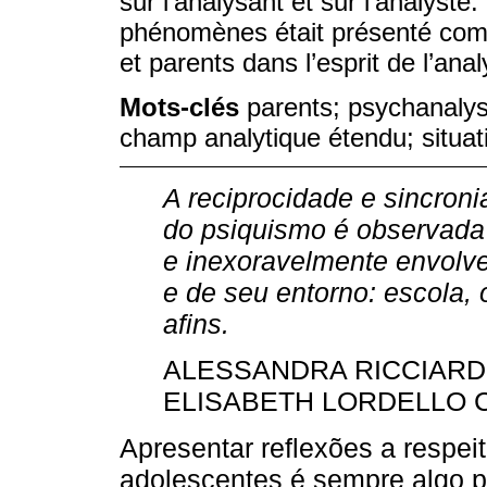
sur l’analysant et sur l’analyst
phénomènes était présenté comme
et parents dans l’esprit de l’anal
Mots-clés
parents; psychanalys
champ analytique étendu; situa
A reciprocidade e sincron
do psiquismo é observada 
e inexoravelmente envolve
e de seu entorno: escola, o
afins.
ALESSANDRA RICCIARD
ELISABETH LORDELLO 
Apresentar reflexões a respei
adolescentes é sempre algo pr