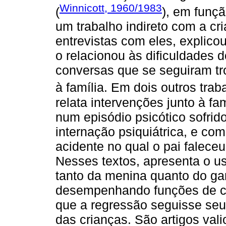
Winnicott, 1960/1983
(
), em funçã
um trabalho indireto com a cr
entrevistas com eles, explico
o relacionou às dificuldades
conversas que se seguiram tr
à família. Em dois outros trab
relata intervenções junto à fa
num episódio psicótico sofri
internação psiquiátrica, e co
acidente no qual o pai faleceu
Nesses textos, apresenta o us
tanto da menina quanto do g
desempenhando funções de con
que a regressão seguisse seu
das crianças. São artigos val