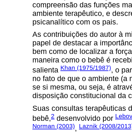
compreensão das funções mat
ambiente terapêutico, e desc
psicanalítico com os pais.
As contribuições do autor à m
papel de destacar a importân
bem como de localizar a forç
maneira como o bebê é receb
Khan (1975/1987)
salienta
, o pa
no fato de que o ambiente (a m
se si mesma, ou seja, é atra
disposição constitucional da c
Suas consultas terapêuticas 
2
Lebov
bebê,
desenvolvido por
Norman (2003)
Laznik (2008/2013
,