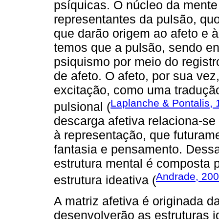
psíquicas. O núcleo da mente
representantes da pulsão, quo
que darão origem ao afeto e 
temos que a pulsão, sendo e
psiquismo por meio do regist
de afeto. O afeto, por sua ve
excitação, como uma tradução
Laplanche & Pontalis,
pulsional (
descarga afetiva relaciona-se
à representação, que futuram
fantasia e pensamento. Dess
estrutura mental é composta p
Andrade, 20
estrutura ideativa (
A matriz afetiva é originada 
desenvolverão as estruturas i