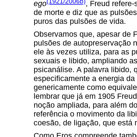
(1921/2006b)
ego
, Freud refere
de morte e diz que as pulsõe
puros das pulsões de vida.
Observamos que, apesar de Fr
pulsões de autopreservação n
ele às vezes utiliza, para as 
sexuais e libido, ampliando a
psicanálise. A palavra libido,
especificamente a energia da
genericamente como equivalen
lembrar que já em 1905 Freud
noção ampliada, para além d
referência o movimento da lib
coesão, de ligação, que está
Como Eros compreende também