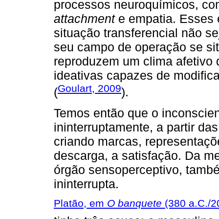
processos neuroquímicos, co
attachment
e empatia. Esses 
situação transferencial não se
seu campo de operação se si
reproduzem um clima afetivo q
ideativas capazes de modifica
Goulart, 2009
(
).
Temos então que o inconscien
ininterruptamente, a partir d
criando marcas, representaç
descarga, a satisfação. Da m
órgão sensoperceptivo, tamb
ininterrupta.
Platão, em
O banquete
(380 a.C./2