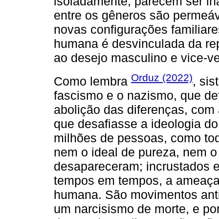
isoladamente, parecem ser in
entre os gêneros são permeáv
novas configurações familiares
humana é desvinculada da re
ao desejo masculino e vice-ve
Orduz (2022)
Como lembra
, sis
fascismo e o nazismo, que def
abolição das diferenças, com
que desafiasse a ideologia d
milhões de pessoas, como t
nem o ideal de pureza, nem o
desapareceram; incrustados
tempos em tempos, a ameaçar 
humana. São movimentos anti
um narcisismo de morte, e po