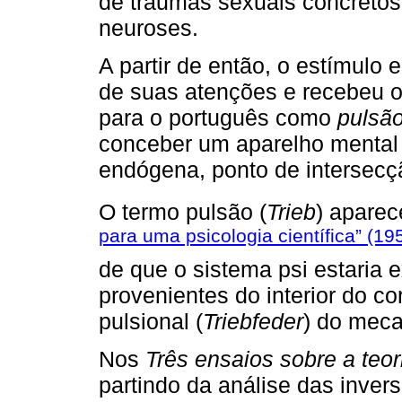
de traumas sexuais concretos 
neuroses.
A partir de então, o estímulo
de suas atenções e recebeu
para o português como
pulsão
conceber um aparelho mental 
endógena, ponto de intersecçã
O termo pulsão (
Trieb
) apare
para uma psicologia científica” (1
de que o sistema psi estaria 
provenientes do interior do co
pulsional (
Triebfeder
) do meca
Nos
Três ensaios sobre a teo
partindo da análise das inver