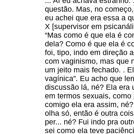
... Aí eu achava estranho.
questão. Mas, no começo,
eu achei que era essa a qu
X [supervisor em psicanáli
“Mas como é que ela é co
dela? Como é que ela é c
foi, tipo, indo em direção 
com vaginismo, mas que nã
um jeito mais fechado. . E
vagínica”. Eu acho que le
discussão lá, né? Ela era
em termos sexuais, como
comigo ela era assim, né?
olha só, então é outra co
per... né? Fui indo pra ou
sei como ela teve paciênci