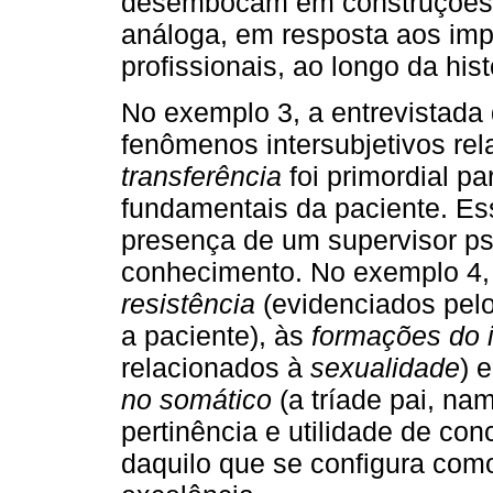
desembocam em construções t
análoga, em resposta aos imp
profissionais, ao longo da hist
No exemplo 3, a entrevistad
fenômenos intersubjetivos re
transferência
foi primordial p
fundamentais da paciente. Es
presença de um supervisor ps
conhecimento. No exemplo 4, 
resistência
(evidenciados pelo
a paciente), às
formações do 
relacionados à
sexualidade
) 
no somático
(a tríade pai, na
pertinência e utilidade de co
daquilo que se configura como