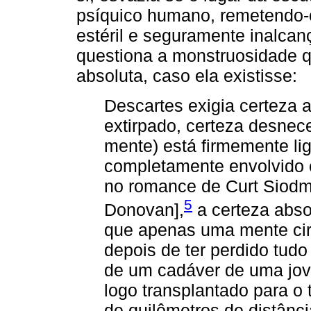
psíquico humano, remetendo-o
estéril e seguramente inalcan
questiona a monstruosidade q
absoluta, caso ela existisse:
Descartes exigia certeza 
extirpado, certeza desnec
mente) está firmemente li
completamente envolvido 
no romance de Curt Siod
5
Donovan],
a certeza absol
que apenas uma mente cir
depois de ter perdido tud
de um cadáver de uma jov
logo transplantado para o 
de quilômetros de distânc