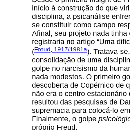
início à construção do que vir
disciplina, a psicanálise enfr
se constituir como campo resp
Afinal, seu projeto nada tinh
registraria no artigo “Uma dif
Freud, 1917/1981a
(
). Tratava-s
consolidação de uma disciplina
golpe no narcisismo da human
nada modestos. O primeiro go
descoberta de Copérnico de q
não era o centro estacionário
resultou das pesquisas de Da
supremacia para colocá-lo em
Finalmente, o golpe
psicológi
próprio Freud,