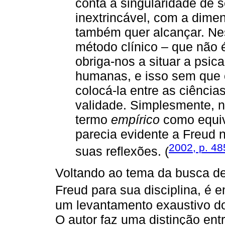
conta a singularidade de 
inextrincável, com a dime
também quer alcançar. Ne
método clínico – que não
obriga-nos a situar a psic
humanas, e isso sem que 
colocá-la entre as ciênci
validade. Simplesmente, nã
termo
empírico
como equiv
parecia evidente a Freud 
2002, p. 48
suas reflexões. (
Voltando ao tema da busca d
Freud para sua disciplina, é 
um levantamento exaustivo d
O autor faz uma distinção ent