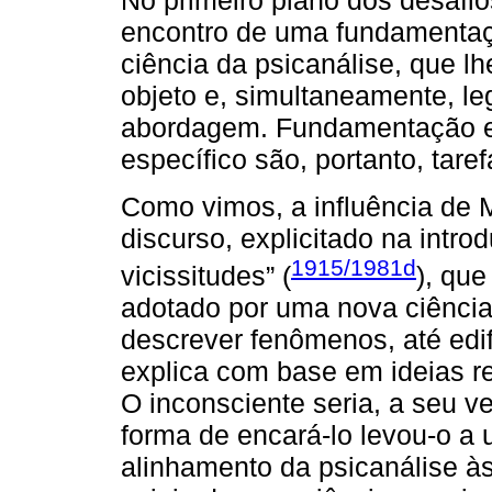
No primeiro plano dos desafio
encontro de uma fundamentaçã
ciência da psicanálise, que lh
objeto e, simultaneamente, l
abordagem. Fundamentação ep
específico são, portanto, taref
Como vimos, a influência de 
discurso, explicitado na intro
1915/1981d
vicissitudes” (
), que
adotado por uma nova ciência
descrever fenômenos, até edi
explica com base em ideias re
O inconsciente seria, a seu v
forma de encará-lo levou-o a
alinhamento da psicanálise à