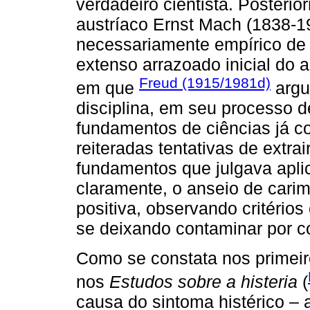
verdadeiro cientista. Posterior
austríaco Ernst Mach (1838-19
necessariamente empírico de t
extenso arrazoado inicial do ar
Freud (1915/1981d)
em que
argu
disciplina, em seu processo 
fundamentos de ciências já co
reiteradas tentativas de extrai
fundamentos que julgava aplic
claramente, o anseio de carim
positiva, observando critérios
se deixando contaminar por co
Como se constata nos primeiro
nos
Estudos sobre a histeria
(
causa do sintoma histérico –