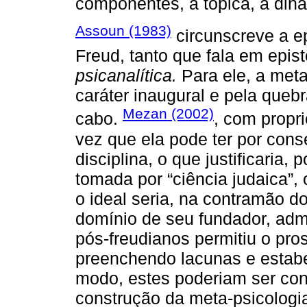
componentes, a tópica, a din
Assoun (1983)
circunscreve a ep
Freud, tanto que fala em epi
psicanalítica.
Para ele, a meta
caráter inaugural e pela queb
Mezan (2002)
cabo.
, com propri
vez que ela pode ter por con
disciplina, o que justificaria,
tomada por “ciência judaica”, 
o ideal seria, na contramão d
domínio de seu fundador, admi
pós-freudianos permitiu o pr
preenchendo lacunas e estab
modo, estes poderiam ser con
construção da meta-psicologi