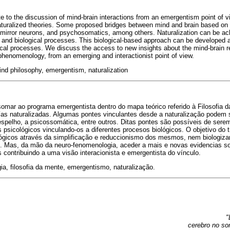
te to the discussion of mind-brain interactions from an emergentism point of v
turalized theories. Some proposed bridges between mind and brain based on e
mirror neurons, and psychosomatics, among others. Naturalization can be ach
 and biological processes. This biological-based approach can be developed a
cal processes. We discuss the access to new insights about the mind-brain re
phenomenology, from an emerging and interactionist point of view.
nd philosophy, emergentism, naturalization
 somar ao programa emergentista dentro do mapa teórico referido à Filosofia
orías naturalizadas. Algumas pontes vinculantes desde a naturalização podem 
espelho, a psicossomática, entre outros. Ditas pontes são possíveis de serem
 psicológicos vinculando-os a diferentes procesos biológicos. O objetivo do 
lógicos através da simplificação e reduccionismo dos mesmos, nem biologizar
. Mas, da mão da neuro-fenomenologia, aceder a mais e novas evidencias so
 contribuindo a uma visão interacionista e emergentista do vínculo.
ia, filosofia da mente, emergentismo, naturalização.
"
cerebro no so