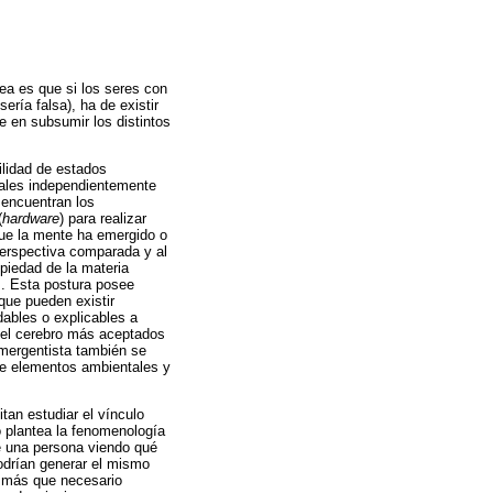
dea es que si los seres con
ería falsa), ha de existir
e en subsumir los distintos
ilidad de estados
nales independientemente
 encuentran los
(
hardware
) para realizar
que la mente ha emergido o
 perspectiva comparada y al
piedad de la materia
as. Esta postura posee
 que pueden existir
dables o explicables a
y el cerebro más aceptados
emergentista también se
 de elementos ambientales y
tan estudiar el vínculo
o plantea la fenomenología
de una persona viendo qué
odrían generar el mismo
e más que necesario