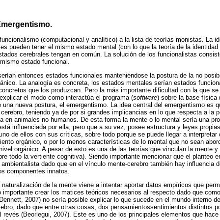
Emergentismo.
uncionalismo (computacional y analítico) a la lista de teorías monistas. La i
es pueden tener el mismo estado mental (con lo que la teoría de la identidad s
stados cerebrales tengan en común. La solución de los funcionalistas consist
 mismo estado funcional.
erían entonces estados funcionales manteniéndose la postura de la no posib
rgánico. La analogía es concreta, los estados mentales serían estados funcio
concretos que los produzcan. Pero la más importante dificultad con la que se
 explicar el modo como interactúa el programa (
software
) sobre la base física 
e una nueva postura, el emergentismo. La idea central del emergentismo es 
l cerebro, teniendo ya de por si grandes implicancias en lo que respecta a la
a en animales no humanos. De esta forma la mente o lo mental sería una pro
está influenciada por ella, pero que a su vez, posee estructura y leyes propi
no de ellos con sus críticas, sobre todo porque se puede llegar a interpretar
ento orgánico, o por lo menos características de lo mental que no sean abor
nivel orgánico. A pesar de esto es una de las teorías que vinculan la mente 
obre todo la vertiente cognitiva). Siendo importante mencionar que el planteo 
y ambientalista dado que en el vínculo mente-cerebro también hay influencia
los componentes innatos.
 naturalización de la mente viene a intentar aportar datos empíricos que permi
 importante crear los matices teóricos necesarios al respecto dado que com
Dennett, 2007) no sería posible explicar lo que sucede en el mundo interno 
rebro, dado que entre otras cosas, dos pensamientossentimientos distintos p
 al revés (Beorlegui, 2007). Este es uno de los principales elementos que hac