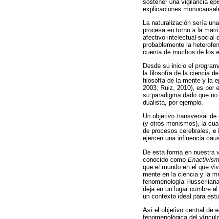
sostener una vigilancia epi
explicaciones monocausal
La naturalización sería un
procesa en torno a la matr
afectivo-intelectual-social
probablemente la heterofen
cuenta de muchos de los el
Desde su inicio el program
la filosofía de la ciencia 
filosofía de la mente y la 
2003; Ruiz, 2010), es por e
su paradigma dado que no 
dualista, por ejemplo.
Un objetivo transversal de 
(y otros monismos), la cu
de procesos cerebrales, e 
ejercen una influencia cau
De esta forma en nuestra 
conocido como
Enactivis
que el mundo en el que viv
mente en la ciencia y la me
fenomenología Husserliana,
deja en un lugar cumbre a
un contexto ideal para est
Así el objetivo central de 
fenomenológica del vínculo