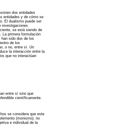
 existen dos entidades
has entidades y de cómo se
mo. El dualismo puede ser
e investigaciones
ciente, se está siendo de
a. La primera formulación
 han sido dos de los
entro de los
n, o no, entre sí. Un
uce la interacción entre la
dos que no interactúan
úan entre sí sino que
fendible científicamente.
chos se considera que este
 elemento (monismo), no
tiva e individual de la