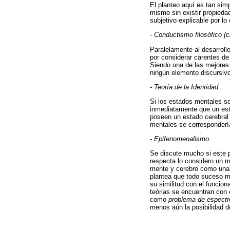
El planteo aquí es tan sim
mismo sin existir propieda
subjetivo explicable por lo
- Conductismo filosófico (ci
Paralelamente al desarrollo
por considerar carentes de
Siendo una de las mejores 
ningún elemento discursivo
- Teoría de la Identidad.
Si los estados mentales so
inmediatamente que un est
poseen un estado cerebral 
mentales se corresponderí
- Epifenomenalismo.
Se discute mucho si este p
respecta lo considero un m
mente y cerebro como una r
plantea que todo suceso me
su similitud con el funcio
teórias se encuentran con 
como
problema de espectro
menos aún la posibilidad d