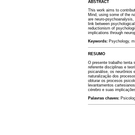
ABSTRACT
This work aims to contribu
Mind, using some of the na
are neuro-psychoanalysis, 
link between psychological
reductionism of psychologi
implications through neuro
Keywords:
Psychology, mi
RESUMO
O presente trabalho tenta
referente disciplinas e te
psicanálise, os neurônios 
naturalização dos procesos
obturar os procesos psico
levantamentos cartesianos
cérebro e suas implicações
Palavras chaves:
Psicolog