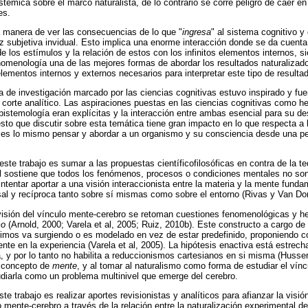
stémica sobre el marco naturalista, de lo contrario se corre peligro de caer 
es.
a manera de ver las consecuencias de lo que "
ingresa
" al sistema cognitivo y
iz subjetiva invidual. Esto implica una enorme interacción donde se da cuenta 
 de los estímulos y la relación de estos con los infinitos elementos internos, s
omenología una de las mejores formas de abordar los resultados naturalizad
ementos internos y externos necesarios para interpretar este tipo de resulta
a de investigación marcado por las ciencias cognitivas estuvo inspirado y fue
de corte analítico. Las aspiraciones puestas en las ciencias cognitivas como he
epistemología eran explícitas y la interacción entre ambas esencial para su de
sto que discutir sobre esta temática tiene gran impacto en lo que respecta a 
es lo mismo pensar y abordar a un organismo y su consciencia desde una p
este trabajo es sumar a las propuestas científicofilosóficas en contra de la 
al sostiene que todos los fenómenos, procesos o condiciones mentales no s
intentar aportar a una visión interaccionista entre la materia y la mente fu
sal y recíproca tanto sobre sí mismas como sobre el entorno (Rivas y Van Do
visión del vínculo mente-cerebro se retoman cuestiones fenomenológicas y he
mo
(Arnold, 2000; Varela et al, 2005; Ruiz, 2010b). Este constructo a cargo de
imos va surgiendo o es modelado en vez de estar predefinido, proponiendo con
nte en la experiencia (Varela et al, 2005). La hipótesis enactiva está estrech
 y por lo tanto no habilita a reduccionismos cartesianos en si misma (Husser
l concepto de
mente
, y al tomar al naturalismo como forma de estudiar el vínc
udiarla como un problema multinivel que emerge del cerebro.
este trabajo es realizar aportes revisionistas y analíticos para afianzar la visi
 mente-cerebro a través de la relación entre la naturalización experimental de