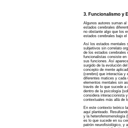
3. Funcionalismo y 
Algunos autores suman al f
estados cerebrales diferent
no obstante algo que los e
estados cerebrales bajo el
Así los estados mentales s
subjetivos sin correlato o
de los estados cerebrales 
funcionalistas consiste en
sus funciones. Así aparec
surgido de la evolución de
concepto de mente aplicad
(cerebro) que interactúa y 
diferentes matices y cada u
elementos mentales sin asi
través de lo que sucede a 
dentro de la psicología (s
considera interaccionista 
contextuales más allá de 
En este contexto teórico la
aquí planteado. Resultando
y la heterofenomenología (
es lo que sucede en su ce
patrón neurofisiológico, y