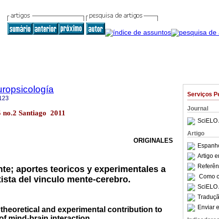
ropsicología
Serviços P
123
Journal
5 no.2 Santiago 2011
SciELO 
Artigo
ORIGINALES
Espanho
Artigo 
Referên
nte; aportes teoricos y experimentales a
Como ci
ista del vinculo mente-cerebro.
SciELO 
Traduçã
Enviar e
theoretical and experimental contribution to
of mind-brain interaction.