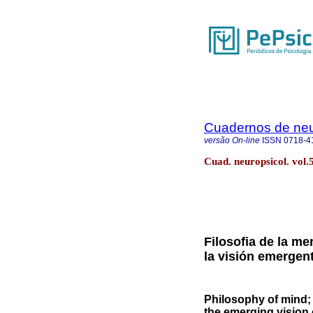
Cuadernos de neu
versão On-line
ISSN
0718-4
Cuad. neuropsicol. vol.
Filosofia de la me
la visión emergent
Philosophy of mind; 
the emerging vision 