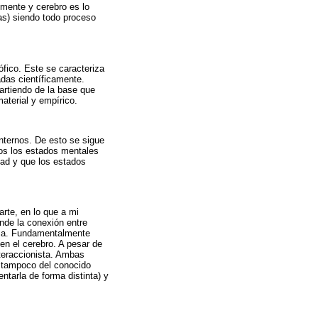
 mente y cerebro es lo
as) siendo todo proceso
ófico. Este se caracteriza
adas científicamente.
artiendo de la base que
aterial y empírico.
nternos. De esto se sigue
os los estados mentales
dad y que los estados
rte, en lo que a mi
nde la conexión entre
ersa. Fundamentalmente
en el cerebro. A pesar de
nteraccionista. Ambas
), tampoco del conocido
tarla de forma distinta) y