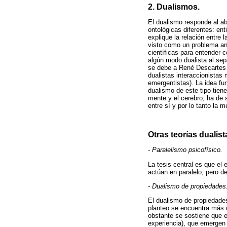
2. Dualismos.
El dualismo responde al abi
ontológicas diferentes: en
explique la relación entre
visto como un problema ant
científicas para entender 
algún modo dualista al sep
se debe a René Descartes y
dualistas interaccionistas
emergentistas). La idea fu
dualismo de este tipo tien
mente y el cerebro, ha de 
entre sí y por lo tanto la 
Otras teorías dualist
- Paralelismo psicofísico.
La tesis central es que el 
actúan en paralelo, pero d
- Dualismo de propiedades
El dualismo de propiedade
planteo se encuentra más 
obstante se sostiene que e
experiencia), que emergen 