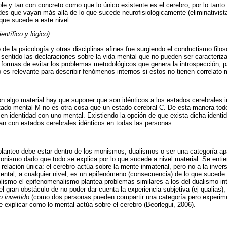
ple y tan con concreto como que lo único existente es el cerebro, por lo tanto
des que vayan más allá de lo que sucede neurofisiológicamente (eliminativist
 que sucede a este nivel.
entífico y lógico).
 de la psicología y otras disciplinas afines fue surgiendo el conductismo filos
 sentido las declaraciones sobre la vida mental que no pueden ser caracteriz
formas de evitar los problemas metodológicos que genera la introspección, p
 es relevante para describir fenómenos internos si estos no tienen correlato m
n algo material hay que suponer que son idénticos a los estados cerebrales i
ado mental M no es otra cosa que un estado cerebral C. De esta manera tod
en identidad con uno mental. Existiendo la opción de que exista dicha identi
an con estados cerebrales idénticos en todas las personas.
lanteo debe estar dentro de los monismos, dualismos o ser una categoría apa
onismo dado que todo se explica por lo que sucede a nivel material. Se entie
elación única: el cerebro actúa sobre la mente inmaterial, pero no a la inv
ntal, a cualquier nivel, es un epifenómeno (consecuencia) de lo que sucede 
nalismo el epifenomenalismo plantea problemas similares a los del dualismo i
el gran obstáculo de no poder dar cuenta la experiencia subjetiva (ej qualias
 invertido
(como dos personas pueden compartir una categoría pero experimen
e explicar como lo mental actúa sobre el cerebro (Beorlegui, 2006).