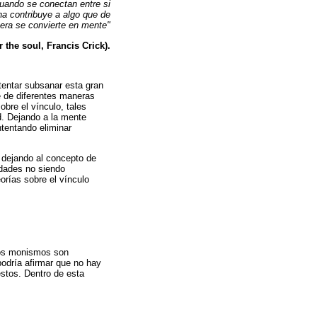
uando se conectan entre si
a contribuye a algo que de
era se convierte en mente"
r the soul, Francis Crick).
tentar subsanar esta gran
e de diferentes maneras
obre el vínculo, tales
d. Dejando a la mente
tentando eliminar
 dejando al concepto de
edades no siendo
orías sobre el vínculo
 los monismos son
podría afirmar que no hay
estos. Dentro de esta