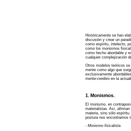
Históricamente se han elab
discusión y crear un para
como espíritu, intelecto, p
como los monismos fisicali
como hecho abordable y exp
cualquier complejización d
Otros modelos teóricos se 
mente como algo que surge
exclusivamente abordables 
mente-cerebro en la actual
1. Monismos.
El monismo, en contraposi
materialistas. Así, afirma
materia, sino sólo espírit
postura nos encontramos 
- Monismo fisicalista.