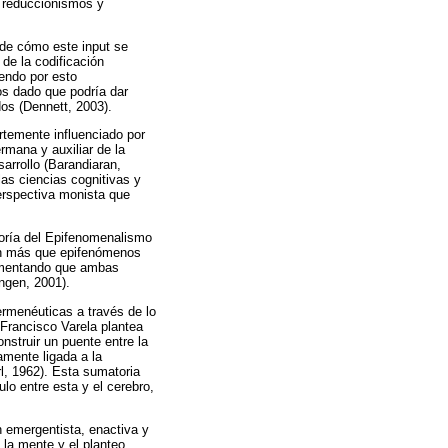
en reduccionismos y
 de cómo este input se
de la codificación
iendo por esto
os dado que podría dar
dos (Dennett, 2003).
rtemente influenciado por
rmana y auxiliar de la
sarrollo (Barandiaran,
las ciencias cognitivas y
erspectiva monista que
teoría del Epifenomenalismo
on más que epifenómenos
ndamentando que ambas
ngen, 2001).
rmenéuticas a través de lo
 Francisco Varela plantea
struir un puente entre la
amente ligada a la
l, 1962). Esta sumatoria
ulo entre esta y el cerebro,
ón emergentista, enactiva y
 la mente y el planteo