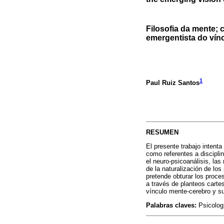
Filosofia da mente; 
emergentista do vín
1
Paul Ruiz Santos
RESUMEN
El presente trabajo intent
como referentes a discipli
el neuro-psicoanálisis, la
de la naturalización de los
pretende obturar los proces
a través de planteos carte
vínculo mente-cerebro y su
Palabras claves:
Psicologí