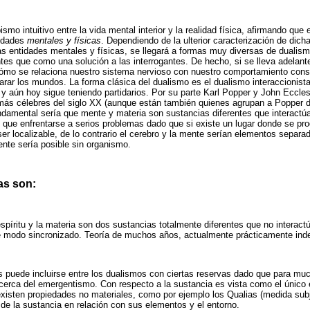
smo intuitivo entre la vida mental interior y la realidad física, afirmando que
tidades
mentales y físicas
. Dependiendo de la ulterior caracterización de dic
 las entidades mentales y físicas, se llegará a formas muy diversas de dualis
es que como una solución a las interrogantes. De hecho, si se lleva adelant
cómo se relaciona nuestro sistema nervioso con nuestro comportamiento cons
arar los mundos. La forma clásica del dualismo es el dualismo interaccionist
 aún hoy sigue teniendo partidarios. Por su parte Karl Popper y John Eccles
 más célebres del siglo XX (aunque están también quienes agrupan a Popper d
ndamental sería que mente y materia son sustancias diferentes que interactúa
e que enfrentarse a serios problemas dado que si existe un lugar donde se prod
ser localizable, de lo contrario el cerebro y la mente serían elementos separa
mente sería posible sin organismo.
as son:
espíritu y la materia son dos sustancias totalmente diferentes que no interact
e modo sincronizado. Teoría de muchos años, actualmente prácticamente inde
.
s puede incluirse entre los dualismos con ciertas reservas dado que para mu
cerca del emergentismo. Con respecto a la sustancia es vista como el único
xisten propiedades no materiales, como por ejemplo los Qualias (medida subje
de la sustancia en relación con sus elementos y el entorno.