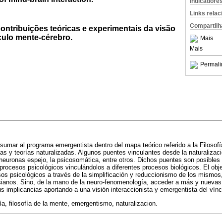
Indicadore
Links rela
Compartilh
contribuições teóricas e experimentais da visão
culo mente-cérebro.
Mais
Mais
Permali
a sumar al programa emergentista dentro del mapa teórico referido a la Filoso
nas y teorías naturalizadas. Algunos puentes vinculantes desde la naturalizac
s neuronas espejo, la psicosomática, entre otros. Dichos puentes son posibles
 procesos psicológicos vinculándolos a diferentes procesos biológicos. El obje
os psicológicos a través de la simplificación y reduccionismo de los mismos, 
sianos. Sino, de la mano de la neuro-fenomenología, acceder a más y nuevas
s implicancias aportando a una visión interaccionista y emergentista del vínc
a, filosofía de la mente, emergentismo, naturalizacion.