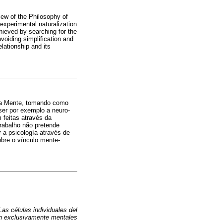
iew of the Philosophy of
xperimental naturalization
ieved by searching for the
voiding simplification and
lationship and its
 da Mente, tomando como
ser por exemplo a neuro-
 feitas através da
trabalho não pretende
 a psicología através de
bre o vínculo mente-
Las células individuales del
n exclusivamente mentales