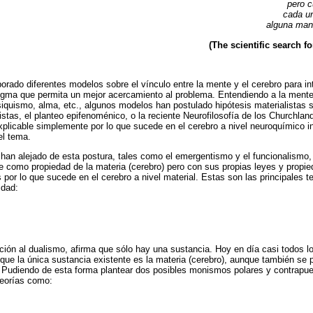
pero c
cada un
alguna man
(The scientific search fo
orado diferentes modelos sobre el vínculo entre la mente y el cerebro para in
digma que permita un mejor acercamiento al problema. Entendiendo a la ment
siquismo, alma, etc., algunos modelos han postulado hipótesis materialistas s
stas, el planteo epifenoménico, o la reciente Neurofilosofía de los Churchlan
licable simplemente por lo que sucede en el cerebro a nivel neuroquímico in
el tema.
han alejado de esta postura, tales como el emergentismo y el funcionalismo,
 como propiedad de la materia (cerebro) pero con sus propias leyes y propi
por lo que sucede en el cerebro a nivel material. Estas son las principales te
idad:
ción al dualismo, afirma que sólo hay una sustancia. Hoy en día casi todos
n que la única sustancia existente es la materia (cerebro), aunque también se 
u. Pudiendo de esta forma plantear dos posibles monismos polares y contrapu
teorías como: