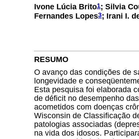
1
Ivone Lúcia Brito
;
Silvia Co
3
Fernandes Lopes
; Irani I.
RESUMO
O avanço das condições de s
longevidade e conseqüenteme
Esta pesquisa foi elaborada co
de déficit no desempenho da
acometidos com doenças crôni
Wisconsin de Classificação d
patologias associadas (depre
na vida dos idosos. Particip