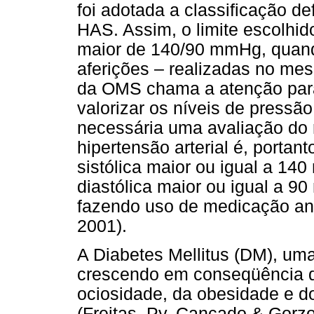
foi adotada a classificação de
HAS. Assim, o limite escolhid
maior de 140/90 mmHg, quan
aferições – realizadas no me
da OMS chama a atenção para
valorizar os níveis de pressã
necessária uma avaliação do r
hipertensão arterial é, portan
sistólica maior ou igual a 14
diastólica maior ou igual a 
fazendo uso de medicação anti
2001).
A Diabetes Mellitus (DM), um
crescendo em conseqüência d
ociosidade, da obesidade e d
(Freitas, Py, Cançado & Gorzo