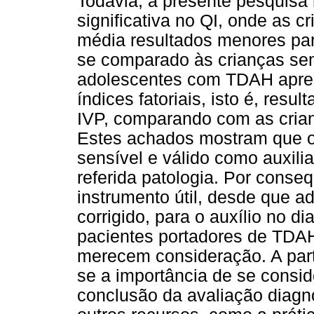
Todavia, a presente pesquisa
significativa no QI, onde as
média resultados menores par
se comparado às crianças se
adolescentes com TDAH aprese
índices fatoriais, isto é, resu
IVP, comparando com as cria
Estes achados mostram que o i
sensível e válido como auxili
referida patologia. Por cons
instrumento útil, desde que 
corrigido, para o auxílio no 
pacientes portadores de TDAH
merecem consideração. A part
se a importância de se conside
conclusão da avaliação diagnó