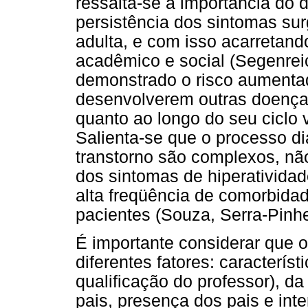
ressalta-se a importância do 
persistência dos sintomas sur
adulta, e com isso acarretan
acadêmico e social (Segenrei
demonstrado o risco aument
desenvolverem outras doenças 
quanto ao longo do seu ciclo 
Salienta-se que o processo di
transtorno são complexos, nã
dos sintomas de hiperativida
alta freqüência de comorbidad
pacientes (Souza, Serra-Pinhe
É importante considerar que 
diferentes fatores: caracterís
qualificação do professor), da
pais, presença dos pais e int