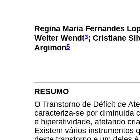
Regina Maria Fernandes Lo
3
Welter Wendt
; Cristiane Si
5
Argimon
RESUMO
O Transtorno de Déficit de At
caracteriza-se por diminuída 
e hiperatividade, afetando cri
Existem vários instrumentos q
deste transtorno e um deles é