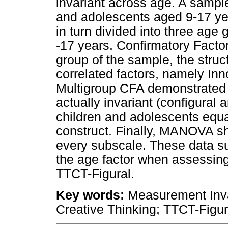
invariant across age. A sampl
and adolescents aged 9-17 yea
in turn divided into three age 
-17 years. Confirmatory Facto
group of the sample, the stru
correlated factors, namely Inn
Multigroup CFA demonstrated t
actually invariant (configural
children and adolescents equal
construct. Finally, MANOVA sh
every subscale. These data su
the age factor when assessing 
TTCT-Figural.
Key words:
Measurement Invar
Creative Thinking; TTCT-Figur