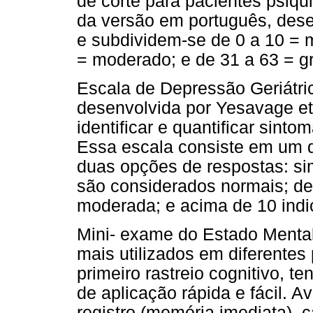
de corte para pacientes psiqu
da versão em português, des
e subdividem-se de 0 a 10 = m
= moderado; e de 31 a 63 = gr
Escala de Depressão Geriátri
desenvolvida por Yesavage et 
identificar e quantificar sint
Essa escala consiste em um q
duas opções de respostas: sim
são considerados normais; de
moderada; e acima de 10 ind
Mini- exame do Estado Menta
mais utilizados em diferente
primeiro rastreio cognitivo, te
de aplicação rápida e fácil. A
registro (memória imediata), 