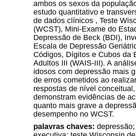
ambos os sexos da população 
estudo quantitativo e transver
de dados clínicos , Teste Wis
(WCST), Mini-Exame do Estad
Depressão de Beck (BDI), Inv
Escala de Depressão Geriátri
Códigos, Dígitos e Cubos da 
Adultos III (WAIS-III). A an
idosos com depressão mais g
de erros cometidos ao realizar
respostas de nível conceitual
demonstram evidências de ace
quanto mais grave a depressã
desempenho no WCST.
palavras chaves:
depressão; 
executiva; teste Wisconsin de 