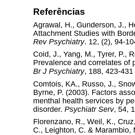
Referências
Agrawal, H., Gunderson, J., H
Attachment Studies with Borde
Rev Psychiatry
. 12, (2), 9
Coid, J., Yang, M., Tyrer, P., R
Prevalence and correlates of p
Br J Psychiatry
, 188, 423-43
Comtois, KA., Russo, J., Snow
Byrne, P. (2003). Factors asso
menthal health services by pe
disorder.
Psychiatr Serv
, 54
Florenzano, R., Weil, K., Cruz,
C., Leighton, C. & Marambio, M