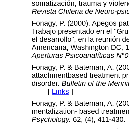
somatización, trauma y violenc
Revista Chilena de Neuro-psiq
Fonagy, P. (2000). Apegos pat
Trabajo presentado en el "Gru
el desarrollo", en la reunión d
Americana, Washington DC, 
Aperturas Psicoanalíticas N°
Fonagy, P. & Bateman, A. (20
attachmentbased treatment pro
disorder.
Bulletin of the Menni
[
Links
]
Fonagy, P. & Bateman, A. (20
mentalization- based treatmen
Psychology.
62, (4), 411-4