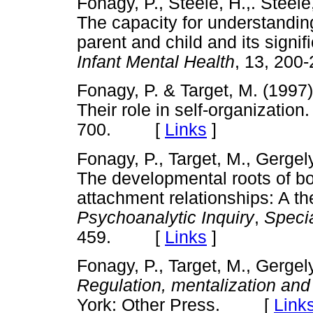
Fonagy, P., Steele, H.,. Steele
The capacity for understanding
parent and child and its signif
Infant Mental Health
, 13, 2
Fonagy, P. & Target, M. (1997)
Their role in self-organization
700. [
Links
]
Fonagy, P., Target, M., Gergely
The developmental roots of bor
attachment relationships: A t
Psychoanalytic Inquiry
,
Specia
459. [
Links
]
Fonagy, P., Target, M., Gergely
Regulation, mentalization and
York: Other Press. [
Link