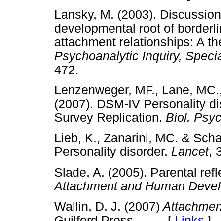
Lansky, M. (2003). Discussion 
developmental root of borderli
attachment relationships: A 
Psychoanalytic Inquiry, Specia
472.
Lenzenweger, MF., Lane, MC.,
(2007). DSM-IV Personality di
Survey Replication.
Biol. Psyc
Lieb, K., Zanarini, MC. & Scha
Personality disorder.
Lancet
,
Slade, A. (2005). Parental refl
Attachment and Human Deve
Wallin, D. J. (2007)
Attachment
Guilford Press. [
Links
]