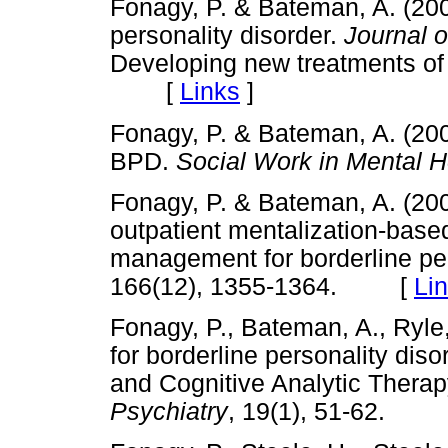
Fonagy, P. & Bateman, A. (200
personality disorder.
Journal o
Developing new treatments of p
[
Links
]
Fonagy, P. & Bateman, A. (200
BPD.
Social Work in Mental H
Fonagy, P. & Bateman, A. (200
outpatient mentalization-based
management for borderline per
166(12), 1355-1364. [
Li
Fonagy, P., Bateman, A., Ryle,
for borderline personality dis
and Cognitive Analytic Ther
Psychiatry
, 19(1), 51-62.