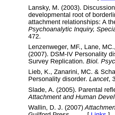
Lansky, M. (2003). Discussion 
developmental root of borderli
attachment relationships: A 
Psychoanalytic Inquiry, Specia
472.
Lenzenweger, MF., Lane, MC.,
(2007). DSM-IV Personality di
Survey Replication.
Biol. Psyc
Lieb, K., Zanarini, MC. & Scha
Personality disorder.
Lancet
,
Slade, A. (2005). Parental refl
Attachment and Human Deve
Wallin, D. J. (2007)
Attachment
Guilford Press. [
Links
]