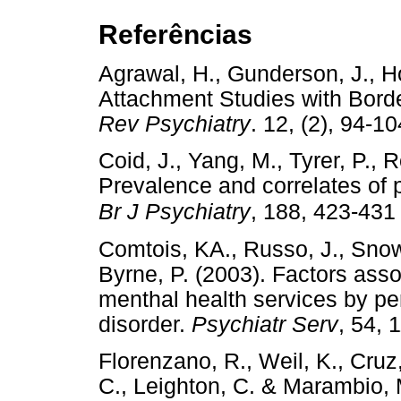
Referências
Agrawal, H., Gunderson, J., H
Attachment Studies with Borde
Rev Psychiatry
. 12, (2), 9
Coid, J., Yang, M., Tyrer, P., R
Prevalence and correlates of p
Br J Psychiatry
, 188, 423-43
Comtois, KA., Russo, J., Snow
Byrne, P. (2003). Factors asso
menthal health services by pe
disorder.
Psychiatr Serv
, 54
Florenzano, R., Weil, K., Cruz,
C., Leighton, C. & Marambio, M