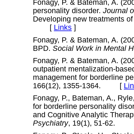
Fonagy, P. & Bateman, A. (200
personality disorder.
Journal o
Developing new treatments of p
[
Links
]
Fonagy, P. & Bateman, A. (200
BPD.
Social Work in Mental H
Fonagy, P. & Bateman, A. (200
outpatient mentalization-based
management for borderline per
166(12), 1355-1364. [
Li
Fonagy, P., Bateman, A., Ryle,
for borderline personality dis
and Cognitive Analytic Ther
Psychiatry
, 19(1), 51-62.