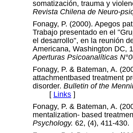
somatización, trauma y violenc
Revista Chilena de Neuro-psiq
Fonagy, P. (2000). Apegos pat
Trabajo presentado en el "Gru
el desarrollo", en la reunión d
Americana, Washington DC, 
Aperturas Psicoanalíticas N°
Fonagy, P. & Bateman, A. (20
attachmentbased treatment pro
disorder.
Bulletin of the Menni
[
Links
]
Fonagy, P. & Bateman, A. (20
mentalization- based treatmen
Psychology.
62, (4), 411-4