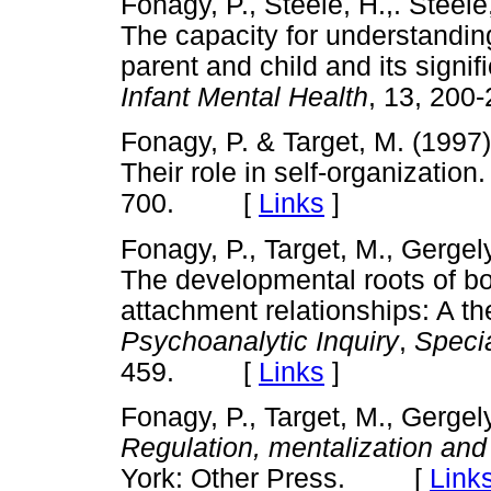
Fonagy, P., Steele, H.,. Steele
The capacity for understanding
parent and child and its signif
Infant Mental Health
, 13, 2
Fonagy, P. & Target, M. (1997)
Their role in self-organization
700. [
Links
]
Fonagy, P., Target, M., Gergely
The developmental roots of bor
attachment relationships: A t
Psychoanalytic Inquiry
,
Specia
459. [
Links
]
Fonagy, P., Target, M., Gergely
Regulation, mentalization and
York: Other Press. [
Link