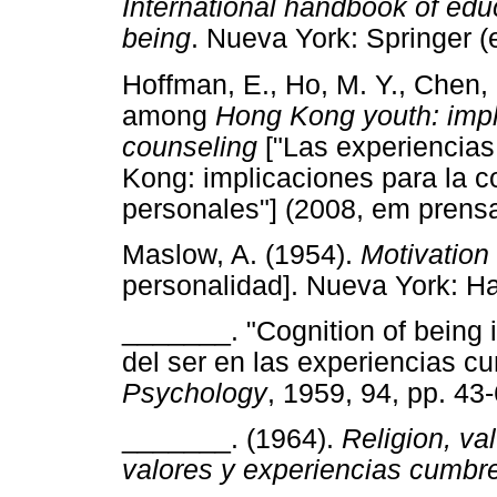
International handbook of educa
being
. Nueva York: Springe
Hoffman, E., Ho, M. Y., Chen, 
among
Hong Kong youth: impli
counseling
["Las experiencias
Kong: implicaciones para la c
personales"] (2008, em pr
Maslow, A. (1954).
Motivation
personalidad]. Nueva York
_______. "Cognition of being 
del ser en las experiencias c
Psychology
, 1959, 94, pp.
_______. (1964).
Religion, va
valores y experiencias cumbr