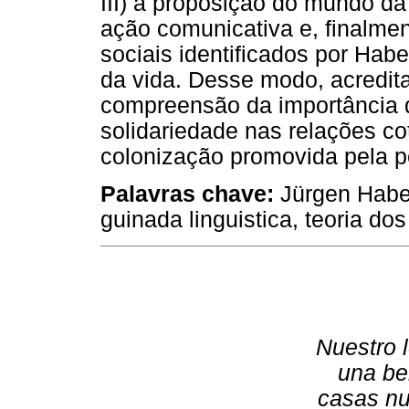
III) a proposição do mundo d
ação comunicativa e, finalmen
sociais identificados por Ha
da vida. Desse modo, acreditam
compreensão da importância 
solidariedade nas relações co
colonização promovida pela pe
Palavras chave:
Jürgen Haber
guinada linguistica, teoria dos 
Nuestro 
una bel
casas nu