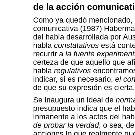
de la acción comunicat
Como ya quedó mencionado, en
comunicativa (1987) Habermas 
del habla desarrollada por Aus
habla
constatativos
está conte
recurrir a
la fuente experiment
certeza de que aquello que af
habla
regulativos
encontramos 
indicar, si es necesario,
el co
de que su expresión es cierta.
Se inaugura un ideal de
norma
presupuesto indica que el hab
inmanente a los actos del ha
de probar la verdad
, o sea, d
acciones lo que realmente que