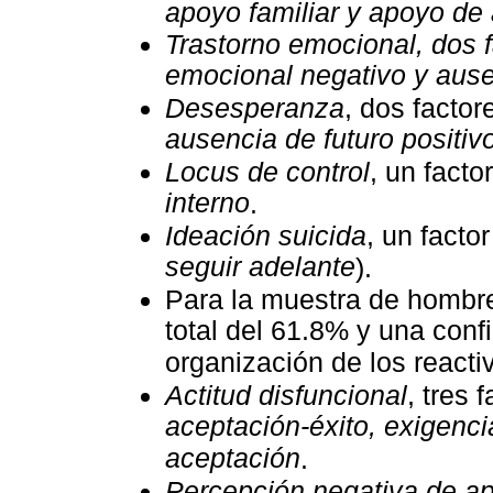
apoyo familiar y apoyo de
Trastorno emocional, dos 
emocional negativo y ause
Desesperanza
, dos factor
ausencia de futuro positiv
Locus de control
, un facto
interno
.
Ideación suicida
, un factor
seguir adelante
).
Para la muestra de hombre
total del 61.8% y una conf
organización de los reacti
Actitud disfuncional
, tres 
aceptación-éxito, exigenc
aceptación
.
Percepción negativa de ap