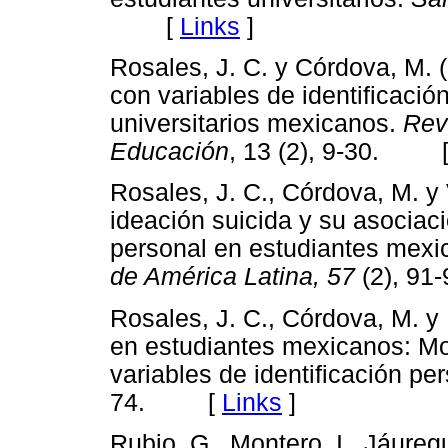
[
Links
]
Rosales, J. C. y Córdova, M. (
con variables de identificació
universitarios mexicanos.
Revi
Educación
, 13 (2), 9-30. 
Rosales, J. C., Córdova, M. y 
ideación suicida y su asociaci
personal en estudiantes mex
de América Latina, 57
(2), 9
Rosales, J. C., Córdova, M. y
en estudiantes mexicanos: Mo
variables de identificación pe
74. [
Links
]
Rubio, G., Montero, I., Jáuregu