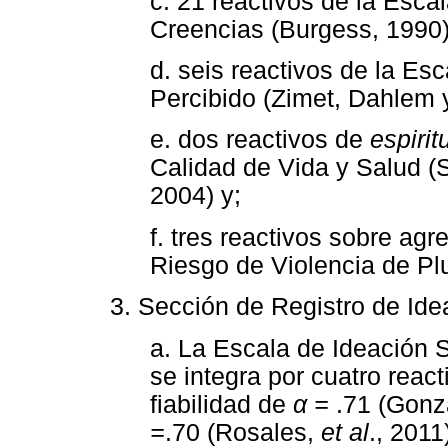
c. 21 reactivos de la Esca
Creencias (Burgess, 1990)
d. seis reactivos de la E
Percibido (Zimet, Dahlem y
e. dos reactivos de
espirit
Calidad de Vida y Salud 
2004) y;
f. tres reactivos sobre ag
Riesgo de Violencia de Pl
3. Sección de Registro de Ide
a. La Escala de Ideación 
se integra por cuatro react
fiabilidad de
α =
.71 (Gonzá
=
.70 (Rosales,
et al
., 201