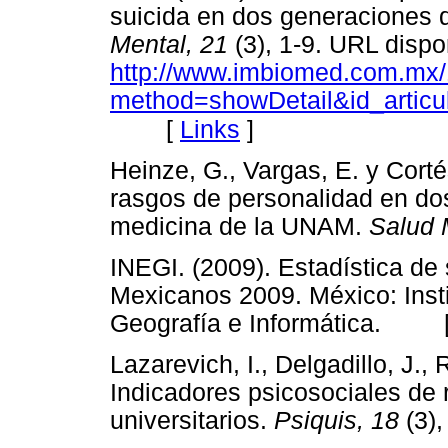
suicida en dos generaciones d
Mental, 21
(3), 1-9. URL dispo
http://www.imbiomed.com.mx/1
method=showDetail&id_artic
[
Links
]
Heinze, G., Vargas, E. y Corté
rasgos de personalidad en do
medicina de la UNAM.
Salud 
INEGI. (2009). Estadística de
Mexicanos 2009. México: Insti
Geografía e Informática. 
Lazarevich, I., Delgadillo, J.,
Indicadores psicosociales de 
universitarios.
Psiquis, 18
(3)