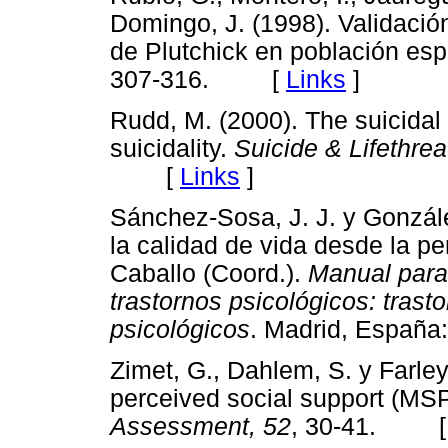
Domingo, J. (1998). Validación
de Plutchick en población es
307-316. [
Links
]
Rudd, M. (2000). The suicidal
suicidality.
Suicide & Lifethre
[
Links
]
Sánchez-Sosa, J. J. y Gonzále
la calidad de vida desde la pe
Caballo (Coord.).
Manual para 
trastornos psicológicos: trast
psicológicos
. Madrid, Espa
Zimet, G., Dahlem, S. y Farley
perceived social support (M
Assessment, 52
, 30-41. 