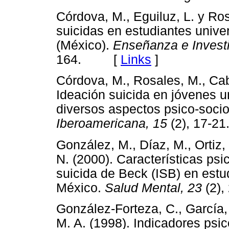
Córdova, M., Eguiluz, L. y Ro
suicidas en estudiantes univer
(México).
Enseñanza e Investi
164. [
Links
]
Córdova, M., Rosales, M., Caba
Ideación suicida en jóvenes un
diversos aspectos psico-soci
Iberoamericana, 15
(2), 17
González, M., Díaz, M., Ortiz,
N. (2000). Características psi
suicida de Beck (ISB) en estu
México.
Salud Mental, 23
(2)
González-Forteza, C., García
M. A. (1998). Indicadores psi