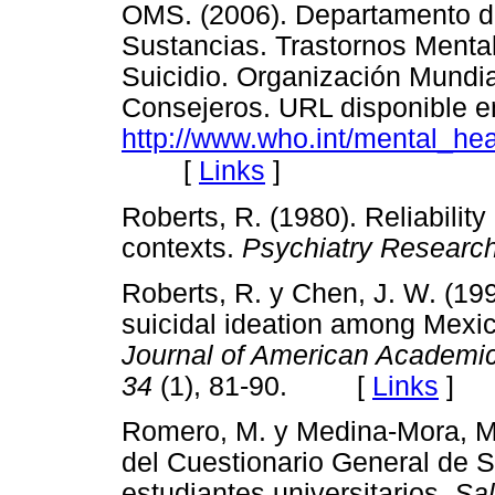
OMS. (2006). Departamento d
Sustancias. Trastornos Menta
Suicidio. Organización Mundia
Consejeros. URL disponible e
http://www.who.int/mental_he
[
Links
]
Roberts, R. (1980). Reliability
contexts.
Psychiatry Research
Roberts, R. y Chen, J. W. (1
suicidal ideation among Mexi
Journal of American Academic
34
(1), 81-90. [
Links
]
Romero, M. y Medina-Mora, M.
del Cuestionario General de S
estudiantes universitarios.
Sal