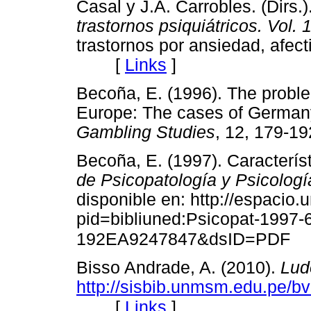
Casal y J.A. Carrobles. (Dirs.)
trastornos psiquiátricos. Vol. 
trastornos por ansiedad, afect
[
Links
]
Becoña, E. (1996). The proble
Europe: The cases of German
Gambling Studies
, 12, 179
Becoña, E. (1997). Caracterís
de Psicopatología y Psicologí
disponible en: http://espacio.
pid=bibliuned:Psicopat-1997
192EA9247847&dsID=PDF
Bisso Andrade, A. (2010).
Lud
http://sisbib.unmsm.edu.pe/b
[
Links
]