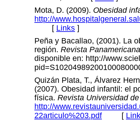
Mota, D. (2009).
Obesidad infa
http://www.hospitalgeneral.sa
[
Links
]
Peña y Bacallao, (2001). La o
región.
Revista Panamericana
disponible en: http://www.scie
pid=S102049892001000800001
Quizán Plata, T., Álvarez Her
(2007). Obesidad infantil: el p
física.
Revista Universidad d
http://www.revistauniversidad
[
Lin
22articulo%203.pdf