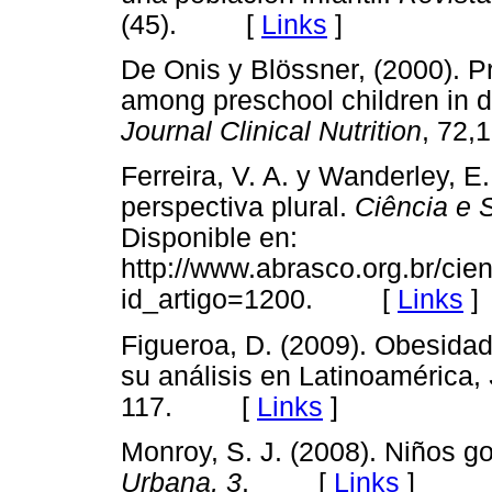
(45). [
Links
]
De Onis y Blössner, (2000). P
among preschool children in d
Journal Clinical Nutrition
, 72,
Ferreira, V. A. y Wanderley, 
perspectiva plural.
Ciência e 
Disponible en:
http://www.abrasco.org.br/cien
id_artigo=1200. [
Links
]
Figueroa, D. (2009). Obesida
su análisis en Latinoamérica,
117. [
Links
]
Monroy, S. J. (2008). Niños 
Urbana, 3
. [
Links
]