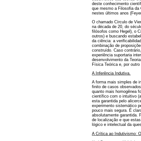
deste conhecimento cientí
que mesmo a Filosofia da 
nestes últimos anos (Feye
O chamado Círculo de Vien
na década de 20, do sécul
filósofos como Hegel), o C
outros) e buscando estabel
da ciência: a verificabilid
combinação de proposições
construído. Caso contrári
experiência suportaria inte
desenvolvimento da Teoria
Física Teórica e, por outr
A Inferência Indutiva.
A forma mais simples de i
finito de casos observado
quanto mais homogênea for
científico com o intuitivo
esta garantida pelo alicer
experimento sistemático p
pouco mais segura. É claro
absolutamente garantida. 
de localização e que esta
lógico e intelectual da qu
A Crítica ao Indutivismo: 