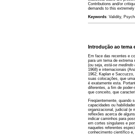
Contributions and/or critiq
demands to this extremely r
Keywords
: Validity, Psyc
Introdução ao tema e
Em face das recentes e con
para um tema de extrema r
(ou seja,
está-se medindo 
1968) e internacionais (An
1962; Kaplan e Saccuzzo, 
suas colocações, que uma 
é exatamente esta. Portan
diferentes, a fim de poder-
que conceito, que caracter
Freqüentemente, quando se
capacidades ou habilidades
organizacional, judicial (e
reflexões acerca de algun
indicar caminhos para pos
em cortes singulares e pon
naqueles referentes especi
conhecimento científico e,