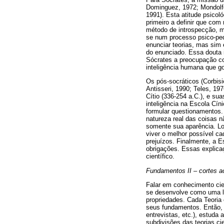
Dominguez, 1972; Mondolfo
1991). Esta atitude psicol
primeiro a definir que com
método de introspecção, ma
se num processo psico-ped
enunciar teorias, mas sim 
do enunciado. Essa douta i
Sócrates a preocupação co
inteligência humana que go
Os pós-socráticos (Corbis
Antisseri, 1990; Teles, 19
Cítio (336-254 a.C.), e su
inteligência na Escola Cín
formular questionamentos. 
natureza real das coisas n
somente sua aparência. Log
viver o melhor possível c
prejuízos. Finalmente, a E
obrigações. Essas explica
científico.
Fundamentos II – cortes a
Falar em conhecimento cien
se desenvolve como uma li
propriedades. Cada Teoria 
seus fundamentos. Então, a
entrevistas, etc.), estuda 
subdivisões das teorias ci