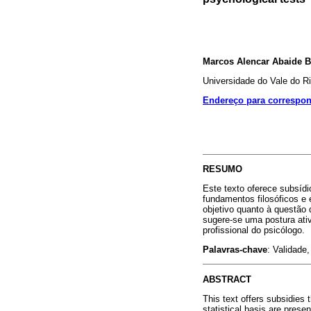
Marcos Alencar Abaide Ba
Universidade do Vale do R
Endereço para correspo
RESUMO
Este texto oferece subsídi
fundamentos filosóficos e 
objetivo quanto à questão 
sugere-se uma postura ati
profissional do psicólogo.
Palavras-chave
: Validade,
ABSTRACT
This text offers subsidies 
statistical basis are prese