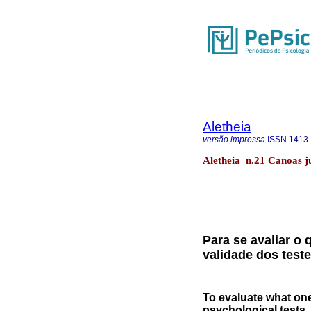
Aletheia
versão impressa
ISSN
1413
Aletheia n.21 Canoas j
Para se avaliar o 
validade dos test
To evaluate what one 
psychological tests