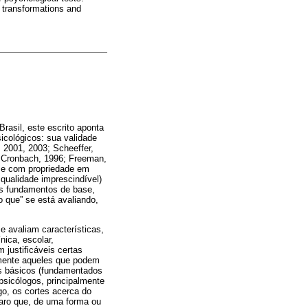
e transformations and
rasil, este escrito aponta
icológicos: sua validade
 2001, 2003; Scheeffer,
; Cronbach, 1996; Freeman,
 e com propriedade em
qualidade imprescindível)
os fundamentos de base,
o que” se está avaliando,
 avaliam características,
nica, escolar,
 justificáveis certas
lmente aqueles que podem
os básicos (fundamentados
psicólogos, principalmente
go, os cortes acerca do
laro que, de uma forma ou