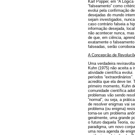
Karl Popper, em “A Lógica 
“falseamento” como critéri
evolui pela confirmação de
desejadas do mundo intern
sejam investigados, nunca 
caso contrário falseia a 
informação desejada, local
não acontecer nunca, mas o
de que, em ciência, aprend
exatamente o falseamento d
falseadas, serão corrobora
A Concepção de Revoluções
Uma verdadeira reviravolta
Kuhn (1975) não aceita a 
atividade científica evolu
períodos “extraordinários
acredita que ela deve ter.
primeiro momento, Kuhn d
comunidade científica adot
problemas vão sendo resol
“normal”, ou seja, a práti
de resolver enigmas vai s
problema (ou enigma) resis
torna-se um problema anôm
geralmente, uma grande pol
o futuro daquela Teoria, o
paradigma, um novo conjunt
uma nova agenda de enigmas