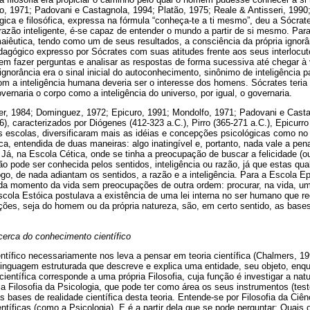
, 1971; Padovani e Castagnola, 1994; Platão, 1975; Reale & Antisseri, 1990;
ógica e filosófica, expressa na fórmula “conheça-te a ti mesmo”, deu a Sócrat
 razão inteligente, é-se capaz de entender o mundo a partir de si mesmo. Pa
iêutica, tendo como um de seus resultados, a consciência da própria ignorân
agógico expresso por Sócrates com suas atitudes frente aos seus interlocut
em fazer perguntas e analisar as respostas de forma sucessiva até chegar à
gnorância era o sinal inicial do autoconhecimento, sinônimo de inteligência 
m a inteligência humana deveria ser o interesse dos homens. Sócrates teria
vernaria o corpo como a inteligência do universo, por igual, o governaria.
ier, 1984; Dominguez, 1972; Epicuro, 1991; Mondolfo, 1971; Padovani e Cast
76), caracterizados por Diógenes (412-323 a.C.), Pirro (365-271 a.C.), Epicurr
as escolas, diversificaram mais as idéias e concepções psicológicas como no
ica, entendida de duas maneiras: algo inatingível e, portanto, nada vale a pe
Já, na Escola Cética, onde se tinha a preocupação de buscar a felicidade (o
ão pode ser conhecida pelos sentidos, inteligência ou razão, já que estas qu
o, de nada adiantam os sentidos, a razão e a inteligência. Para a Escola Epi
ada momento da vida sem preocupações de outra ordem: procurar, na vida, u
scola Estóica postulava a existência de uma lei interna no ser humano que r
ções, seja do homem ou da própria natureza, são, em certo sentido, as bas
cerca do conhecimento científico
tífico necessariamente nos leva a pensar em teoria científica (Chalmers, 19
nguagem estruturada que descreve e explica uma entidade, seu objeto, enqu
científica corresponde a uma própria Filosofia, cuja função é investigar a na
 Filosofia da Psicologia, que pode ter como área os seus instrumentos (test
as bases de realidade científica desta teoria. Entende-se por Filosofia da Ciên
entíficas (como a Psicologia). E é a partir dela que se pode perguntar: Quais