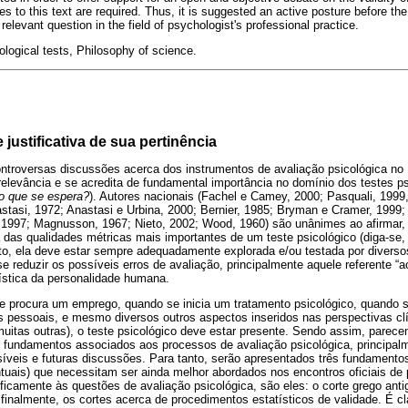
ues to this text are required. Thus, it is suggested an active posture before th
elevant question in the field of psychologist's professional practice.
hological tests, Philosophy of science.
 justificativa de sua pertinência
troversas discussões acerca dos instrumentos de avaliação psicológica no B
elevância e se acredita de fundamental importância no domínio dos testes ps
o que se espera?
). Autores nacionais (Fachel e Camey, 2000; Pasquali, 1999,
astasi, 1972; Anastasi e Urbina, 2000; Bernier, 1985; Bryman e Cramer, 1999
1997; Magnusson, 1967; Nieto, 2002; Wood, 1960) são unânimes ao afirmar,
das qualidades métricas mais importantes de um teste psicológico (diga-se, 
to, ela deve estar sempre adequadamente explorada e/ou testada por divers
se reduzir os possíveis erros de avaliação, principalmente aquele referente “a
ística da personalidade humana.
 procura um emprego, quando se inicia um tratamento psicológico, quando se
 pessoais, e mesmo diversos outros aspectos inseridos nas perspectivas clí
 muitas outras), o teste psicológico deve estar presente. Sendo assim, parecem
s fundamentos associados aos processos de avaliação psicológica, principa
síveis e futuras discussões. Para tanto, serão apresentados três fundament
tuais) que necessitam ser ainda melhor abordados nos encontros oficiais de 
ficamente às questões de avaliação psicológica, são eles: o corte grego anti
 finalmente, os cortes acerca de procedimentos estatísticos de validade. É c