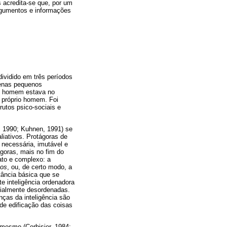
 acredita-se que, por um
argumentos e informações
dividido em três períodos
apenas pequenos
do homem estava no
o próprio homem. Foi
utos psico-sociais e
n, 1990; Kuhnen, 1991) se
liativos. Protágoras de
, necessária, imutável e
goras, mais no fim do
ato e complexo: a
os
, ou, de certo modo, a
tância básica que se
e inteligência ordenadora
icialmente desordenadas.
ças da inteligência são
 de edificação das coisas
 mesmo (Corbisier, 1984;