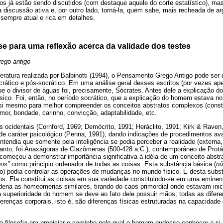
s já estão sendo discutidos (com destaque aquele do corte estatístico), mas
a discussão ativa e, por outro lado, torná-la, quem sabe, mais recheada de 
 sempre atual e rica em detalhes.
 para uma reflexão acerca da validade dos testes
rego antigo
eratura realizada por Balbinotti (1994), o Pensamento Grego Antigo pode ser 
socrático e pós-socrático. Em uma análise geral desses escritos (por vezes 
ue o divisor de águas foi, precisamente, Sócrates. Antes dele a explicação 
sico. Foi, então, no período socrático, que a explicação do homem estava n
si mesmo para melhor compreender os conceitos abstratos complexos (constr
or, bondade, carinho, convicção, adaptabilidade, etc.
s ocidentais (Cornford, 1969; Demócrito, 1991; Heráclito, 1991; Kirk & Rave
e caráter psicológico (Penna, 1991), dando indicações de procedimentos ava
entendia que somente pela inteligência se podia perceber a realidade (externa
etanto, foi Anaxágoras de Clazômenas (500-428 a.C.), contemporâneo de Protá
 começou a demonstrar importância significativa à idéia de um conceito abstr
ûos”
como principio ordenador de todas as coisas. Esta substância básica (
nû
ção) podia controlar as operações de mudanças no mundo físico. É desta subs
os. Ela constitui as coisas em sua variedade constituindo-se em uma eminent
rdena as homeomerias similares, tirando do caos primordial onde estavam in
 superioridade do homem se deve ao fato dele possuir mãos; todas as diferen
iferenças corporais, isto é, são diferenças físicas estruturadas na capacidade
 filosofia era propiciar o caminho pelo qual o homem pudesse conhecer a si