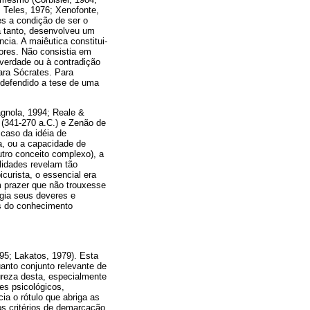
 Teles, 1976; Xenofonte,
es a condição de ser o
ra tanto, desenvolveu um
cia. A maiêutica constitui-
ores. Não consistia em
 verdade ou à contradição
para Sócrates. Para
 defendido a tese de uma
agnola, 1994; Reale &
o (341-270 a.C.) e Zenão de
 caso da idéia de
na, ou a capacidade de
utro conceito complexo), a
alidades revelam tão
curista, o essencial era
m prazer que não trouxesse
egia seus deveres e
es do conhecimento
95; Lakatos, 1979). Esta
anto conjunto relevante de
tureza desta, especialmente
es psicológicos,
cia o rótulo que abriga as
 os critérios de demarcação