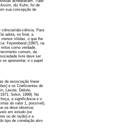
ivistas acreditavam. Tudo
Assim, diz Kuhn, foi de
 com sua concepção de
 ciência/não-ciência. Para
e adota, no final, a
 menos nítidas, o que lhe
cia. Feyereband (1997), na
de mitos como verdade,
conhecimento comum, da
 sociedade livre deve ser
e se apresentar, e o papel
as de associação linear
ções) e os Coeficientes de
n, Lavoie, Delisle,
1971; Sirkin, 1999). No
orça, a significância e o
imas do valor 1, possível),
ue se deve observar,
áveis em estudo (se
ares ou de razão) e a
do tipo de correlação alvo