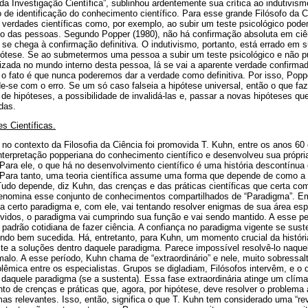
da Investigação Científica”, sublinhou ardentemente sua crítica ao indutivis
o de identificação do conhecimento científico. Para esse grande Filósofo da
 verdades científicas como, por exemplo, ao subir um teste psicológico pod
o das pessoas. Segundo Popper (1980), não há confirmação absoluta em ciê
se chega à confirmação definitiva. O indutivismo, portanto, está errado em 
hipótese. Se ao submetermos uma pessoa a subir um teste psicológico e não 
izada no mundo interno desta pessoa, lá se vai a aparente verdade confirmad
 fato é que nunca poderemos dar a verdade como definitiva. Por isso, Poppe
e-se com o erro. Se um só caso falseia a hipótese universal, então o que faz 
e hipóteses, a possibilidade de invalidá-las e, passar a novas hipóteses qu
das.
 Científicas.
 no contexto da Filosofia da Ciência foi promovida T. Kuhn, entre os anos 60
interpretação popperiana do conhecimento científico e desenvolveu sua próp
i. Para ele, o que há no desenvolvimento científico é uma história descontínu
”. Para tanto, uma teoria científica assume uma forma que depende de como a
 Tudo depende, diz Kuhn, das crenças e das práticas científicas que certa c
enomina esse conjunto de conhecimentos compartilhados de “Paradigma”. E
a certo paradigma e, com ele, vai tentando resolver enigmas de sua área es
vidos, o paradigma vai cumprindo sua função e vai sendo mantido. A esse p
ca padrão cotidiana de fazer ciência. A confiança no paradigma vigente se sust
endo bem sucedida. Há, entretanto, para Kuhn, um momento crucial da históri
te a soluções dentro daquele paradigma. Parece impossível resolvê-lo naquel
alo. A esse período, Kuhn chama de “extraordinário” e nele, muito sobressal
êmica entre os especialistas. Grupos se digladiam, Filósofos intervêm, e o d
u daquele paradigma (se a sustenta). Essa fase extraordinária atinge um clím
o de crenças e práticas que, agora, por hipótese, deve resolver o problema 
 relevantes. Isso, então, significa o que T. Kuhn tem considerado uma “rev