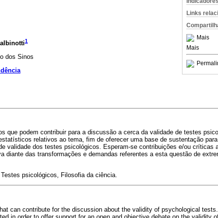
Indicadore
Links rela
Compartilh
Mais
1
lbinotti
Mais
io dos Sinos
Permali
ndência
os que podem contribuir para a discussão a cerca da validade de testes psic
estatísticos relativos ao tema, fim de oferecer uma base de sustentação par
de validade dos testes psicológicos. Esperam-se contribuições e/ou críticas a
va diante das transformações e demandas referentes a esta questão de extre
 Testes psicológicos, Filosofia da ciência.
that can contribute for the discussion about the validity of psychological test
nted in order to offer support for an open and objective debate on the validity o