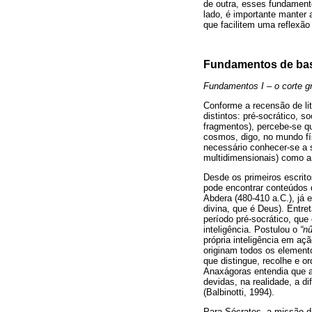
de outra, esses fundamento
lado, é importante manter 
que facilitem uma reflexão
Fundamentos de base
Fundamentos I – o corte g
Conforme a recensão de lit
distintos: pré-socrático, 
fragmentos), percebe-se q
cosmos, digo, no mundo fí
necessário conhecer-se a 
multidimensionais) como am
Desde os primeiros escrito
pode encontrar conteúdos d
Abdera (480-410 a.C.), já 
divina, que é Deus). Entr
período pré-socrático, que
inteligência. Postulou o
“n
própria inteligência em a
originam todos os element
que distingue, recolhe e o
Anaxágoras entendia que a
devidas, na realidade, a d
(Balbinotti, 1994).
Para Sócrates, a missão da