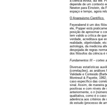
a ciência evolui, diz ele
depende de um contexto em
Newton para Einstein, da F
espaço e tempo, agora rela
O Anarquismo Científico.
Feyerabend é um dos filóso
ele, Popper está praticame
posição de aproximar o con
tem valido a crítica de qu
verdade, acreditava que er
realidade, objetividade, e
astrologia, da medicina al
despojada de regras normat
dos filósofos da ciência é 
Fundamentos III – cortes a
Diversas estatísticas aux
(correlações), as análises 
Validade e Conteúdo (Barbe
Montreuil & Payette, 1992;
caso específico das correl
sinal. Assim, de maneira g
positivas e com níveis de 
anteriormente, o
n
(número 
qualitativa, como é o caso 
aderência aos critérios de
do estudo (processo de am