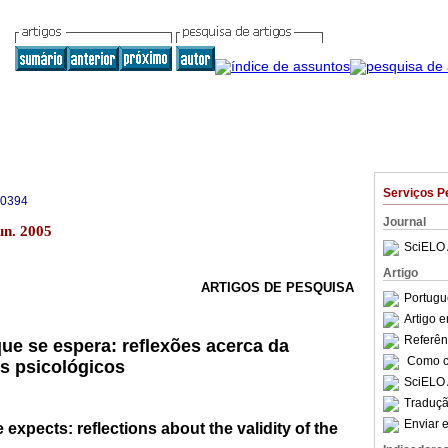
Serviços P
-0394
Journal
un. 2005
SciELO 
Artigo
ARTIGOS DE PESQUISA
Portugu
Artigo 
Referên
que se espera: reflexões acerca da
Como ci
es psicológicos
SciELO 
Traduçã
Enviar e
expects: reflections about the validity of the