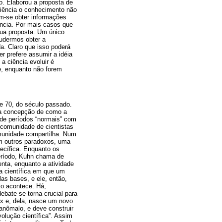
mo. Elaborou a proposta de
 Ciência o conhecimento não
em-se obter informações
ncia. Por mais casos que
sua proposta. Um único
pudermos obter a
a. Claro que isso poderá
r prefere assumir a idéia
a ciência evoluir é
e, enquanto não forem
 e 70, do século passado.
ria concepção de como a
a de períodos “normais” com
 comunidade de cientistas
omunidade compartilha. Num
m outros paradoxos, uma
pecífica. Enquanto os
eríodo, Kuhn chama de
enta, enquanto a atividade
a científica em que um
as bases, e ele, então,
to acontece. Há,
ebate se torna crucial para
ax e, dela, nasce um novo
anômalo, e deve construir
olução científica”. Assim