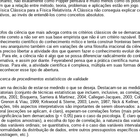
. Portanto, não exatamente como Popper pensava e muito menos como os posit
 que a relação entre método, teoria, problemas e aplicações estão em jogo. 
ísica Clássica para a Física Relativista. A Clássica não conseguia explicar
tivos, ao invés de entendê-los como conceitos absolutos.
fos da ciência que mais advoga contra os critérios clássicos de se demarcar
nte correto a não ser em sua base empirista que não é um critério razoável. El
hecimento científico do conhecimento mítico e tenta construir fronteiras bem
e seu anarquismo também cai em variações de uma filosofia irracional da ciên
a preciso libertar a atividade dos que querem fazer o conhecimento evoluir 
tc. Para ele, a ciência não é algo que se possa diferenciar radicalmente do 
ternativa, e assim por diante. Feyerabend pensa que a prática científica numa
ivas. Para ele, a atividade científica é complexa, múltipla em suas formas d
reconhecer esse tipo de abertura.
cerca de procedimentos estatísticos de validade
iliam na decisão de estar-se medindo o que se deseja. Destacam-se as medid
fatoriais (conjunto de técnicas estatísticas que incluem, inclusive, as correla
tta, 2001; Bisquerra, Sarriera & Martinez, 2004; Callegari-Jacques, 2003; Coli
 Grenon & Viau, 1999; Kirkwood & Sterne, 2003; Levin, 1987; Nick & Kellner, 
ações, três aspectos interpretativos são importantes de serem observados: a f
eral (exceções se aplicam, é claro), esperam-se correlações fortes (mais próx
significância bem demarcados (p < 0,05) para o caso da psicologia. É claro q
de sujeitos amostrais), a escolha do tipo de correlação, a natureza das vari
das variáveis ordinais; se quantitativa, como é o caso das variáveis interval
 normalidade da distribuição de dados, entre outros pressupostos específicos 
ostragem, etc.).