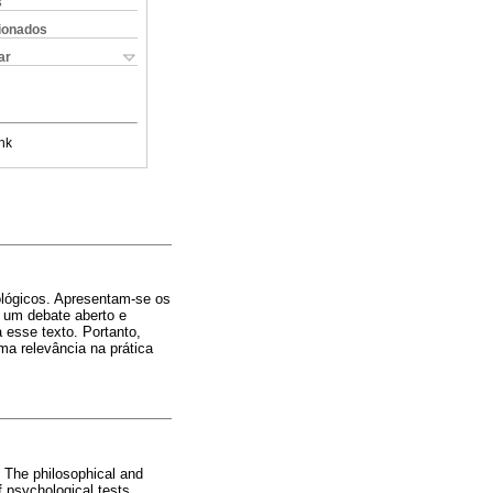
s
cionados
ar
nk
ológicos. Apresentam-se os
a um debate aberto e
 esse texto. Portanto,
ma relevância na prática
s. The philosophical and
f psychological tests.