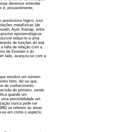
postas devemos entender
o é, provavelmente,
positivismo lógico; isso
olações metafísicas (de
urath, Ayer, Karnap, entre
supostos epistemológicos
possível reduzi-lo a uma
través de funções do real
a falta de relação com a
ismo de Einstein e do
 um lado, avançou-se com a
a que envolve um número
nho feito, diz-se que,
ipo de conhecimento
recisão do primeiro, sendo
tifica quando um
 uma previsibilidade um
lização nunca pode ser
986) se referem às áreas
o-se em conta o aspecto