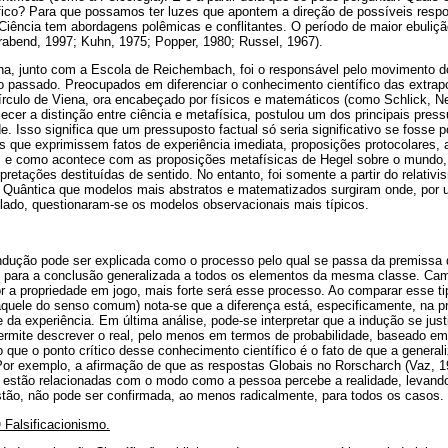
fico? Para que possamos ter luzes que apontem a direção de possíveis res
Ciência tem abordagens polêmicas e conflitantes. O período de maior ebuliçã
rabend, 1997; Kuhn, 1975; Popper, 1980; Russel, 1967).
a, junto com a Escola de Reichembach, foi o responsável pelo movimento do 
o passado. Preocupados em diferenciar o conhecimento científico das extrap
írculo de Viena, ora encabeçado por físicos e matemáticos (como Schlick, Ne
ecer a distinção entre ciência e metafísica, postulou um dos principais pres
ade. Isso significa que um pressuposto factual só seria significativo se fosse 
 que exprimissem fatos de experiência imediata, proposições protocolares, a
o, e como acontece com as proposições metafísicas de Hegel sobre o mundo, 
rpretações destituídas de sentido. No entanto, foi somente a partir do relativ
 Quântica que modelos mais abstratos e matematizados surgiram onde, por
o lado, questionaram-se os modelos observacionais mais típicos.
ndução pode ser explicada como o processo pelo qual se passa da premiss
s para a conclusão generalizada a todos os elementos da mesma classe. Cami
 a propriedade em jogo, mais forte será esse processo. Ao comparar esse t
 (aquele do senso comum) nota-se que a diferença está, especificamente, na p
ce da experiência. Em última análise, pode-se interpretar que a indução se jus
ermite descrever o real, pelo menos em termos de probabilidade, baseado em
 que o ponto crítico desse conhecimento científico é o fato de que a genera
Por exemplo, a afirmação de que as respostas Globais no Rorscharch (Vaz, 1
s estão relacionadas com o modo como a pessoa percebe a realidade, levand
estão, não pode ser confirmada, ao menos radicalmente, para todos os casos.
O Falsificacionismo.